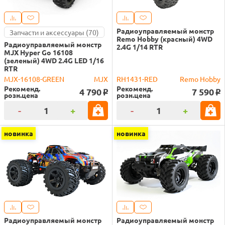
Радиоуправляемый монстр
Запчасти и аксессуары (70)
Remo Hobby (красный) 4WD
Радиоуправляемый монстр
2.4G 1/14 RTR
MJX Hyper Go 16108
(зеленый) 4WD 2.4G LED 1/16
RTR
MJX-16108-GREEN
MJX
RH1431-RED
Remo Hobby
Рекоменд.
Рекоменд.
4 790
7 590
o
o
розн.цена
розн.цена
-
+
-
+
новинка
новинка
Радиоуправляемый монстр
Радиоуправляемый монстр