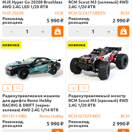
MJX Hyper Go 20208 Brushless
RCM Scout M3 (зеленый) 4WD
4WD 2.4G LED 1/20 RTR
2.4G 1/20 RTR
MJX-20208
MJX
RCM-SCOUT-GREEN
RCM
Рекоменд.
Рекоменд.
5 990
2 990
o
o
розн.цена
розн.цена
-
+
-
+
новинка
новинка
Радиоуправляемая машина
Радиоуправляемый монстр
для дрифта Remo Hobby
RCM Scout M3 (красный) 4WD
RACING & DRIFT (черно-
2.4G 1/20 RTR
зеленая) 4WD 2.4G 1/14 RTR
RH1411-NBG
Remo Hobby
RCM-SCOUT-RED
RCM
Рекоменд.
Рекоменд.
5 990
2 990
o
o
розн.цена
розн.цена