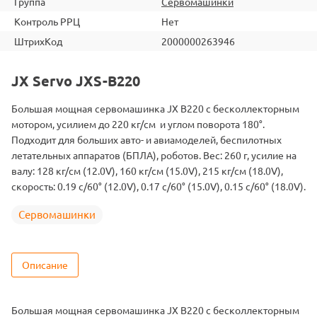
Группа
Сервомашинки
Контроль РРЦ
Нет
ШтрихКод
2000000263946
JX Servo JXS-B220
Большая мощная сервомашинка JX B220 с бесколлекторным
мотором, усилием до 220 кг/см и углом поворота 180°.
Подходит для больших авто- и авиамоделей, беспилотных
летательных аппаратов (БПЛА), роботов. Вес: 260 г, усилие на
валу: 128 кг/см (12.0V), 160 кг/см (15.0V), 215 кг/см (18.0V),
скорость: 0.19 с/60° (12.0V), 0.17 с/60° (15.0V), 0.15 с/60° (18.0V).
Сервомашинки
Описание
Большая мощная сервомашинка JX B220 с бесколлекторным