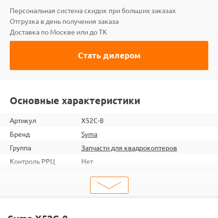
Персональная система скидок при больших заказах
Отгрузка в день получения заказа
Доставка по Москве или до ТК
Стать дилером
Основные характеристики
Артикул
X52C-8
Бренд
Syma
Группа
Запчасти для квадрокоптеров
Контроль РРЦ
Нет
ШтрихКод
2000000025803
Тип
Запчасти для квадрокоптеров
Тип запчасти
Корпус и шасси
Подходит
X52C