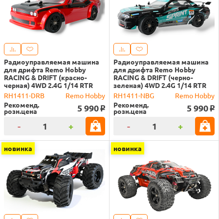
Радиоуправляемая машина
Радиоуправляемая машина
для дрифта Remo Hobby
для дрифта Remo Hobby
RACING & DRIFT (красно-
RACING & DRIFT (черно-
черная) 4WD 2.4G 1/14 RTR
зеленая) 4WD 2.4G 1/14 RTR
RH1411-DRB
Remo Hobby
RH1411-NBG
Remo Hobby
Рекоменд.
Рекоменд.
5 990
5 990
o
o
розн.цена
розн.цена
-
+
-
+
новинка
новинка