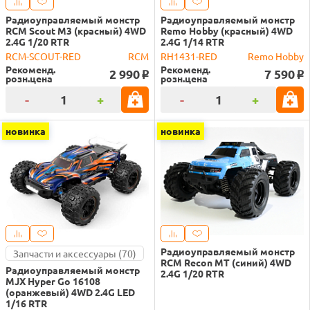
Радиоуправляемый монстр
Радиоуправляемый монстр
RCM Scout M3 (красный) 4WD
Remo Hobby (красный) 4WD
2.4G 1/20 RTR
2.4G 1/14 RTR
RCM-SCOUT-RED
RCM
RH1431-RED
Remo Hobby
Рекоменд.
Рекоменд.
2 990
7 590
o
o
розн.цена
розн.цена
-
+
-
+
новинка
новинка
Радиоуправляемый монстр
Запчасти и аксессуары (70)
RCM Recon MT (синий) 4WD
Радиоуправляемый монстр
2.4G 1/20 RTR
MJX Hyper Go 16108
(оранжевый) 4WD 2.4G LED
1/16 RTR