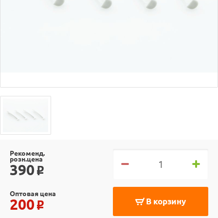
Рекоменд.
розн.цена
390
o
Оптовая цена
200
В корзину
o