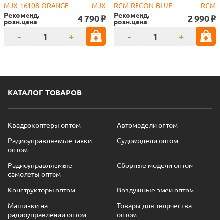
MJX-16108-ORANGE
MJX
RCM-RECON-BLUE
RCM
Рекоменд.
Рекоменд.
4 790
2 990
o
o
розн.цена
розн.цена
-
+
-
+
КАТАЛОГ ТОВАРОВ
Квадрокоптеры оптом
Автомодели оптом
Радиоуправляемые танки
Судомодели оптом
оптом
Радиоуправляемые
Сборные модели оптом
самолеты оптом
Конструкторы оптом
Воздушные змеи оптом
Машинки на
Товары для творчества
радиоуправлении оптом
оптом