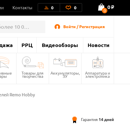
0
ии
Контакты
0
0
o
0
Войти / Регистрация
дажа
РРЦ
Видеообзоры
Новости
тивные
Товары для
Аккумуляторы,
Аппаратура и
вары
творчества
ЗУ
электроника
елей Remo Hobby
Гарантия
14 дней