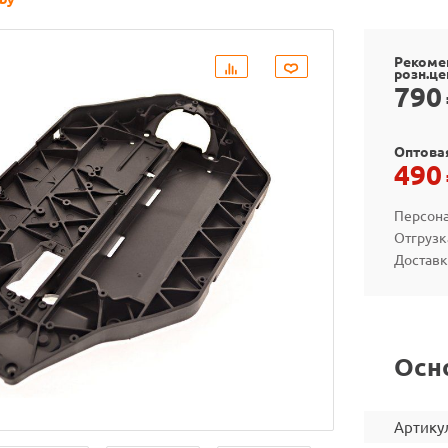
Рекоме
розн.це
790
Оптова
490
Персона
Отгрузк
Доставк
Осн
Артику