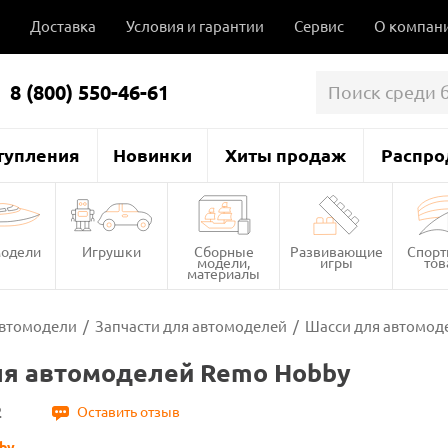
Доставка
Условия и гарантии
Сервис
О компан
8 (800) 550-46-61
тупления
Новинки
Хиты продаж
Распро
одели
Игрушки
Сборные
Развивающие
Спор
модели,
игры
то
материалы
втомодели
/
Запчасти для автомоделей
/
Шасси для автомод
ля автомоделей Remo Hobby
2
Оставить отзыв
by