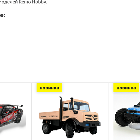
моделей Remo Hobby.
е:
новинка
новинка