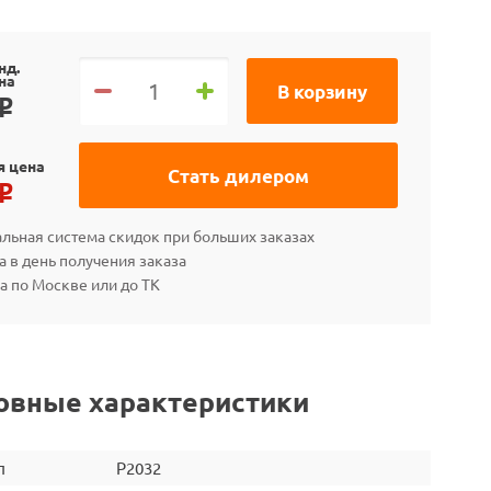
нд.
на
В корзину
o
я цена
Стать дилером
o
льная система скидок при больших заказах
а в день получения заказа
а по Москве или до ТК
овные характеристики
л
P2032