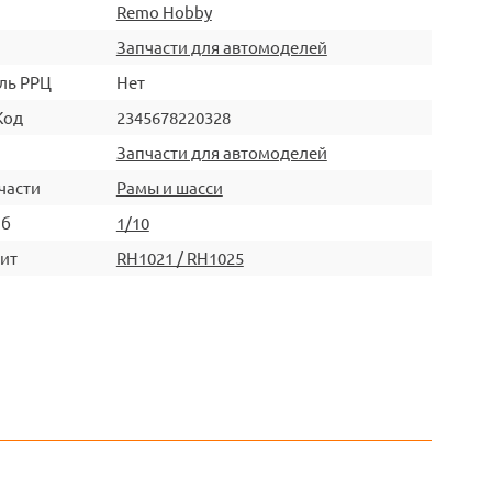
Remo Hobby
Запчасти для автомоделей
ль РРЦ
Нет
Код
2345678220328
Запчасти для автомоделей
части
Рамы и шасси
аб
1/10
ит
RH1021 / RH1025