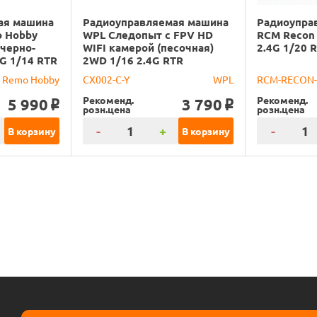
ая машина
Радиоуправляемая машина
Радиоупра
o Hobby
WPL Следопыт с FPV HD
RCM Recon
(черно-
WIFI камерой (песочная)
2.4G 1/20 
G 1/14 RTR
2WD 1/16 2.4G RTR
Remo Hobby
CX002-C-Y
WPL
RCM-RECON
Рекоменд.
Рекоменд.
5 990
3 790
o
o
розн.цена
розн.цена
-
+
-
В корзину
В корзину