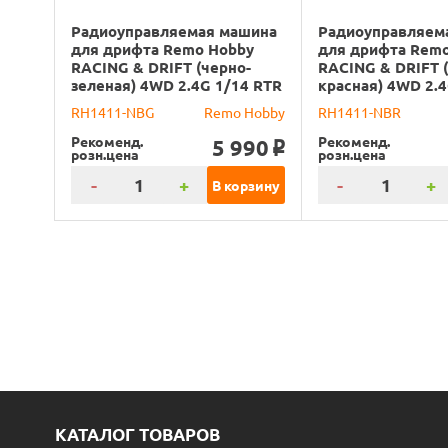
Радиоуправляемая машина
Радиоуправляем
для дрифта Remo Hobby
для дрифта Rem
RACING & DRIFT (черно-
RACING & DRIFT 
зеленая) 4WD 2.4G 1/14 RTR
красная) 4WD 2.4
RH1411-NBG
Remo Hobby
RH1411-NBR
Рекоменд.
Рекоменд.
5 990
o
розн.цена
розн.цена
-
+
-
+
В корзину
КАТАЛОГ ТОВАРОВ