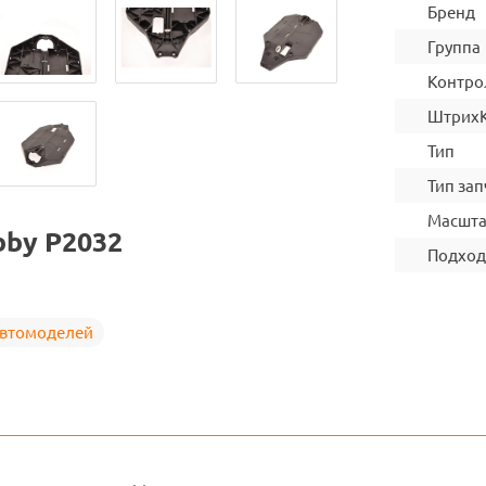
Бренд
Группа
Контро
Штрих
Тип
Тип зап
Масшт
by P2032
Подход
автомоделей