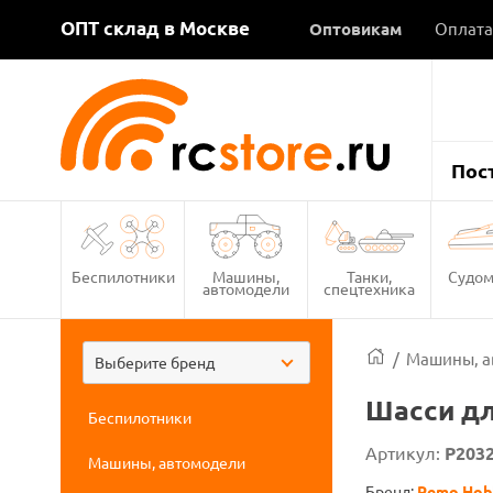
ОПТ склад в Москве
Оптовикам
Оплата
Пос
Беспилотники
Машины,
Танки,
Судом
автомодели
спецтехника
/
Машины, а
Выберите бренд
Шасси д
Беспилотники
Артикул:
P203
Машины, автомодели
Бренд:
Remo Hob