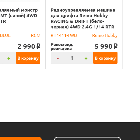
вляемый монстр
Радиоуправляемая машина
 MT (синий) 4WD
для дрифта Remo Hobby
RTR
RACING & DRIFT (бело-
черная) 4WD 2.4G 1/14 RTR
-BLUE
RCM
RH1411-TWB
Remo Hobby
Рекоменд.
2 990
5 990
o
o
розн.цена
+
-
+
В корзину
В корзину