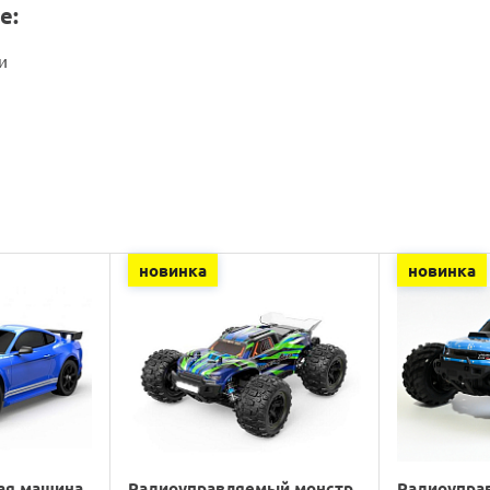
е:
и
новинка
новинка
ая машина
Радиоуправляемый монстр
Радиоупра