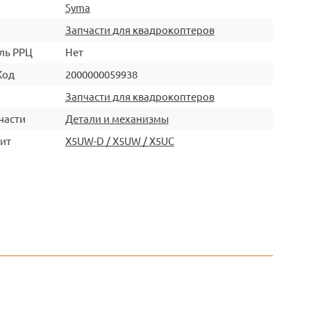
Syma
Запчасти для квадрокоптеров
ль РРЦ
Нет
Код
2000000059938
Запчасти для квадрокоптеров
части
Детали и механизмы
ит
X5UW-D / X5UW / X5UC