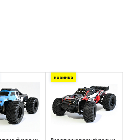
новинка
вляемый монстр
Радиоуправляемый монстр