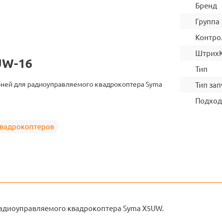
Бренд
Группа
Контро
Штрих
UW-16
Тип
ней для радиоуправляемого квадрокоптера Syma
Тип зап
Подход
квадрокоптеров
адиоуправляемого квадрокоптера Syma X5UW.