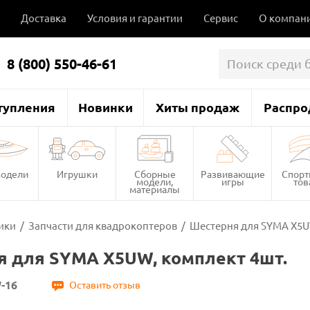
Доставка
Условия и гарантии
Сервис
О компан
8 (800) 550-46-61
тупления
Новинки
Хиты продаж
Распро
одели
Игрушки
Сборные
Развивающие
Спор
модели,
игры
то
материалы
ики
/
Запчасти для квадрокоптеров
/
Шестерня для SYMA X5U
 для SYMA X5UW, комплект 4шт.
-16
Оставить отзыв