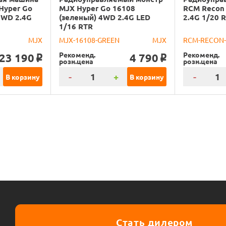
Hyper Go
MJX Hyper Go 16108
RCM Recon
4WD 2.4G
(зеленый) 4WD 2.4G LED
2.4G 1/20 
1/16 RTR
MJX
MJX-16108-GREEN
MJX
RCM-RECON
Рекоменд.
Рекоменд.
23 190
4 790
o
o
розн.цена
розн.цена
-
+
-
В корзину
В корзину
Стать дилером