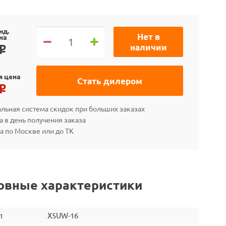
нд.
Нет в
на
наличии
o
я цена
Стать дилером
o
льная система скидок при больших заказах
а в день получения заказа
а по Москве или до ТК
овные характеристики
л
X5UW-16