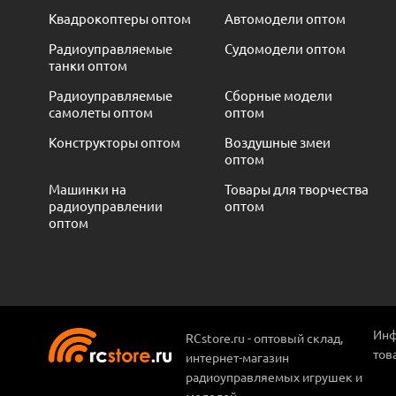
Квадрокоптеры оптом
Автомодели оптом
Радиоуправляемые
Судомодели оптом
танки оптом
Радиоуправляемые
Сборные модели
самолеты оптом
оптом
Конструкторы оптом
Воздушные змеи
оптом
Машинки на
Товары для творчества
радиоуправлении
оптом
оптом
Инф
RCstore.ru - оптовый склад,
тов
интернет-магазин
радиоуправляемых игрушек и