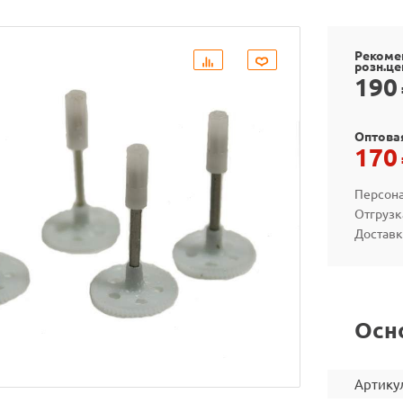
Рекоме
розн.це
190
Оптова
170
Персона
Отгрузк
Доставк
Осн
Артику