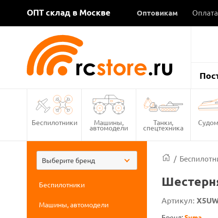
ОПТ склад в Москве
Оптовикам
Оплата
Пос
Беспилотники
Машины,
Танки,
Судом
автомодели
спецтехника
/
Беспилотн
Выберите бренд
Шестерня
Беспилотники
Артикул:
X5UW
Машины, автомодели
Бренд:
Syma