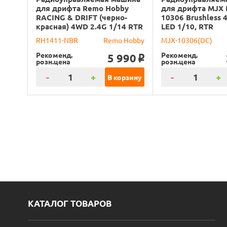
для дрифта Remo Hobby
для дрифта MJX 
RACING & DRIFT (черно-
10306 Brushless 
красная) 4WD 2.4G 1/14 RTR
LED 1/10, RTR
RH1411-NBR
Remo Hobby
MJX-10306(DC)
Рекоменд.
Рекоменд.
5 990
o
розн.цена
розн.цена
-
+
-
+
В корзину
КАТАЛОГ ТОВАРОВ