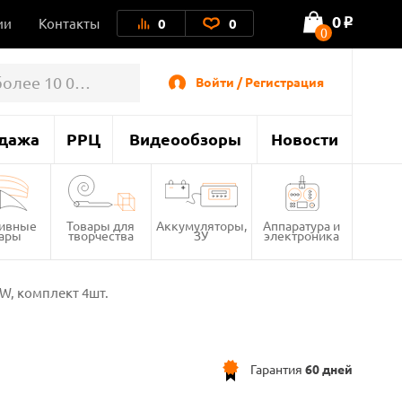
0
ии
Контакты
0
0
o
0
Войти / Регистрация
дажа
РРЦ
Видеообзоры
Новости
тивные
Товары для
Аккумуляторы,
Аппаратура и
вары
творчества
ЗУ
электроника
W, комплект 4шт.
Гарантия
60 дней