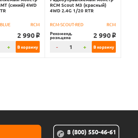
 MT (синий) 4WD
RCM Scout M3 (красный)
RTR
4WD 2.4G 1/20 RTR
-BLUE
RCM
RCM-SCOUT-RED
RCM
Рекоменд.
2 990
2 990
o
o
розн.цена
+
-
+
В корзину
В корзину
8 (800) 550-46-61