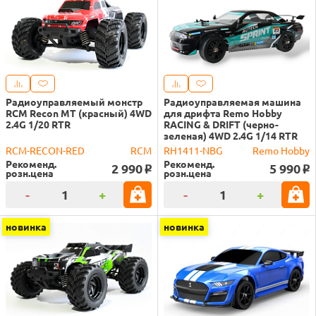
Радиоуправляемый монстр
Радиоуправляемая машина
RCM Recon MT (красный) 4WD
для дрифта Remo Hobby
2.4G 1/20 RTR
RACING & DRIFT (черно-
зеленая) 4WD 2.4G 1/14 RTR
RCM-RECON-RED
RCM
RH1411-NBG
Remo Hobby
Рекоменд.
Рекоменд.
2 990
5 990
o
o
розн.цена
розн.цена
-
+
-
+
новинка
новинка