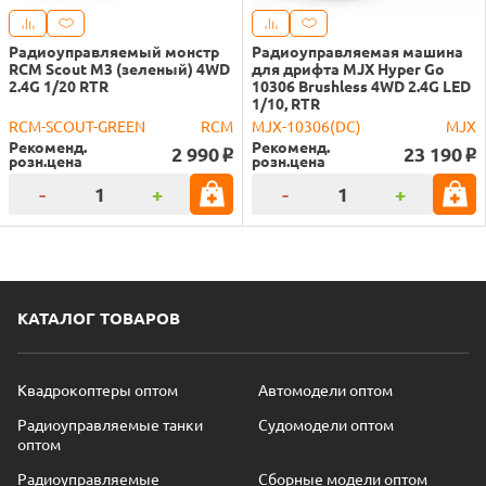
Радиоуправляемый монстр
Радиоуправляемая машина
RCM Scout M3 (зеленый) 4WD
для дрифта MJX Hyper Go
2.4G 1/20 RTR
10306 Brushless 4WD 2.4G LED
1/10, RTR
RCM-SCOUT-GREEN
RCM
MJX-10306(DC)
MJX
Рекоменд.
Рекоменд.
2 990
23 190
o
o
розн.цена
розн.цена
-
+
-
+
КАТАЛОГ ТОВАРОВ
Квадрокоптеры оптом
Автомодели оптом
Радиоуправляемые танки
Судомодели оптом
оптом
Радиоуправляемые
Сборные модели оптом