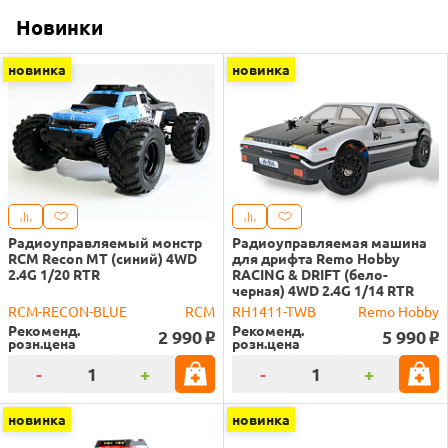
Новинки
новинка
новинка
Радиоуправляемый монстр
Радиоуправляемая машина
RCM Recon MT (синий) 4WD
для дрифта Remo Hobby
2.4G 1/20 RTR
RACING & DRIFT (бело-
черная) 4WD 2.4G 1/14 RTR
RCM-RECON-BLUE
RCM
RH1411-TWB
Remo Hobby
Рекоменд.
Рекоменд.
2 990
5 990
o
o
розн.цена
розн.цена
-
+
-
+
новинка
новинка