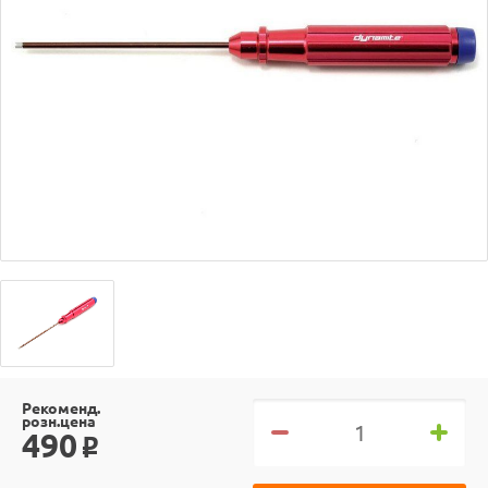
Рекоменд.
розн.цена
490
o