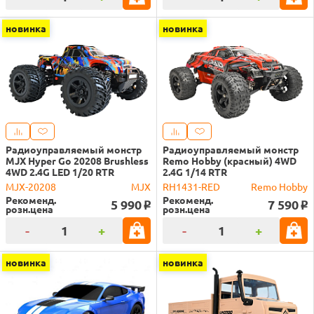
новинка
новинка
Радиоуправляемый монстр
Радиоуправляемый монстр
MJX Hyper Go 20208 Brushless
Remo Hobby (красный) 4WD
4WD 2.4G LED 1/20 RTR
2.4G 1/14 RTR
MJX-20208
MJX
RH1431-RED
Remo Hobby
Рекоменд.
Рекоменд.
5 990
7 590
o
o
розн.цена
розн.цена
-
+
-
+
новинка
новинка