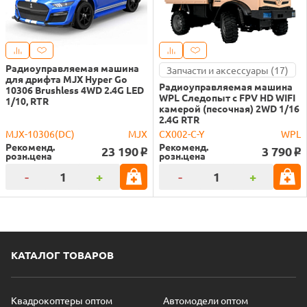
Радиоуправляемая машина
Запчасти и аксессуары (17)
для дрифта MJX Hyper Go
Радиоуправляемая машина
10306 Brushless 4WD 2.4G LED
WPL Следопыт с FPV HD WIFI
1/10, RTR
камерой (песочная) 2WD 1/16
2.4G RTR
MJX-10306(DC)
MJX
CX002-C-Y
WPL
Рекоменд.
Рекоменд.
23 190
3 790
o
o
розн.цена
розн.цена
-
+
-
+
КАТАЛОГ ТОВАРОВ
Квадрокоптеры оптом
Автомодели оптом