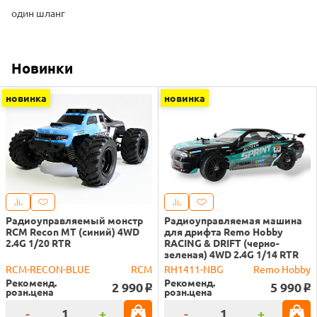
один шланг
Новинки
новинка
новинка
Радиоуправляемый монстр
Радиоуправляемая машина
RCM Recon MT (синий) 4WD
для дрифта Remo Hobby
2.4G 1/20 RTR
RACING & DRIFT (черно-
зеленая) 4WD 2.4G 1/14 RTR
RCM-RECON-BLUE
RCM
RH1411-NBG
Remo Hobby
Рекоменд.
Рекоменд.
2 990
5 990
o
o
розн.цена
розн.цена
-
+
-
+