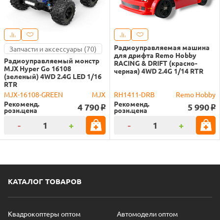
Радиоуправляемая машина
Запчасти и аксессуары (70)
для дрифта Remo Hobby
Радиоуправляемый монстр
RACING & DRIFT (красно-
MJX Hyper Go 16108
черная) 4WD 2.4G 1/14 RTR
(зеленый) 4WD 2.4G LED 1/16
RTR
MJX-16108-GREEN
MJX
RH1411-DRB
Remo Hobby
Рекоменд.
Рекоменд.
4 790
5 990
o
o
розн.цена
розн.цена
-
+
-
+
КАТАЛОГ ТОВАРОВ
Квадрокоптеры оптом
Автомодели оптом