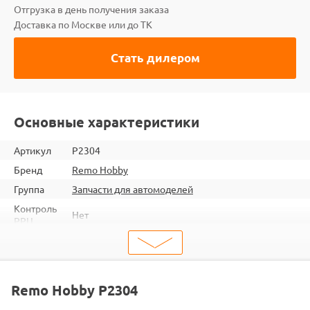
Отгрузка в день получения заказа
Доставка по Москве или до ТК
Стать дилером
Основные характеристики
Артикул
P2304
Бренд
Remo Hobby
Группа
Запчасти для автомоделей
Контроль
Нет
РРЦ
ШтрихКод
2345678223046
Тип
Запчасти для автомоделей
Тип
Детали подвески
Remo Hobby P2304
запчасти