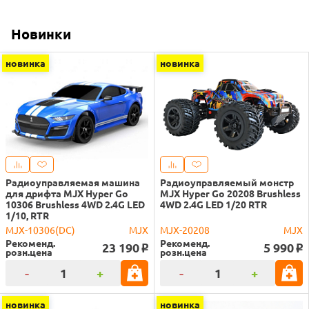
Новинки
новинка
новинка
Радиоуправляемая машина
Радиоуправляемый монстр
для дрифта MJX Hyper Go
MJX Hyper Go 20208 Brushless
10306 Brushless 4WD 2.4G LED
4WD 2.4G LED 1/20 RTR
1/10, RTR
MJX-10306(DC)
MJX
MJX-20208
MJX
Рекоменд.
Рекоменд.
23 190
5 990
o
o
розн.цена
розн.цена
-
+
-
+
новинка
новинка