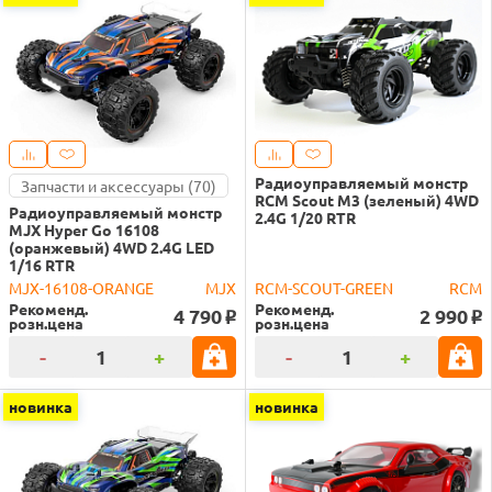
Радиоуправляемый монстр
Запчасти и аксессуары (70)
RCM Scout M3 (зеленый) 4WD
Радиоуправляемый монстр
2.4G 1/20 RTR
MJX Hyper Go 16108
(оранжевый) 4WD 2.4G LED
1/16 RTR
MJX-16108-ORANGE
MJX
RCM-SCOUT-GREEN
RCM
Рекоменд.
Рекоменд.
4 790
2 990
o
o
розн.цена
розн.цена
-
+
-
+
новинка
новинка