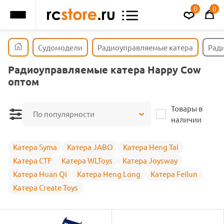
0
0
Судомодели
Радиоуправляемые катера
Рад
Радиоуправляемые катера Happy Cow
оптом
Товары в
По популярности
наличии
Катера Syma
Катера JABO
Катера Heng Tai
Катера CTF
Катера WLToys
Катера Joysway
Катера Huan Qi
Катера Heng Long
Катера Feilun
Катера Create Toys