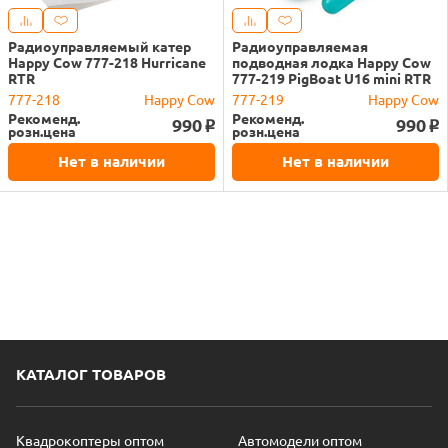
Радиоуправляемый катер
Радиоуправляемая
Happy Cow 777-218 Hurricane
подводная лодка Happy Cow
RTR
777-219 PigBoat U16 mini RTR
777-218
Happy Cow
777-219
Happy Cow
Рекоменд.
Рекоменд.
990
990
o
o
розн.цена
розн.цена
Нет в наличии
Нет в наличии
КАТАЛОГ ТОВАРОВ
Квадрокоптеры оптом
Автомодели оптом