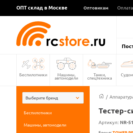
ОПТ склад в Москве
Оптовикам
Оплата
Пос
Беспилотники
Машины,
Танки,
Судом
автомодели
спецтехника
/
Аппаратура
Выберите бренд
Тестер-с
Беспилотники
Артикул:
NR-5
Машины, автомодели
Бренд:
TOWER P