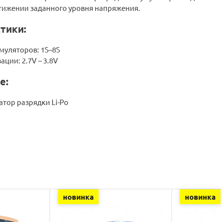
тижении заданного уровня напряжения.
тики:
муляторов: 1S–8S
ации: 2.7V – 3.8V
е:
атор разрядки Li-Po
новинка
новинка