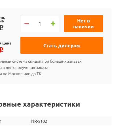
нд.
Нет в
на
наличии
o
я цена
Стать дилером
o
льная система скидок при больших заказах
а в день получения заказа
а по Москве или до ТК
овные характеристики
л
NR-5102