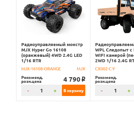
Радиоуправляемый монстр
Радиоуправляем
MJX Hyper Go 16108
WPL Следопыт с
(оранжевый) 4WD 2.4G LED
WIFI камерой (пе
1/16 RTR
2WD 1/16 2.4G R
MJX-16108-ORANGE
MJX
CX002-C-Y
Рекоменд.
Рекоменд.
4 790
o
розн.цена
розн.цена
-
+
-
+
В корзину