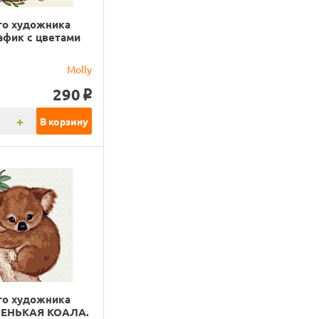
го художника
афик с цветами
)
Molly
290
o
+
В корзину
го художника
ЛЕНЬКАЯ КОАЛА.