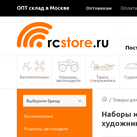
ОПТ склад в Москве
Оптовикам
Оплата
Пос
Беспилотники
Машины,
Танки,
Судом
автомодели
спецтехника
/
Товары для
Выберите бренд
Наборы ю
Беспилотники
художни
Машины, автомодели