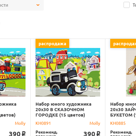
ости
Т
распродажа
распрода
дожника
Набор юного художника
Набор юно
20х30 В СКАЗОЧНОМ
20х30 ЗАЙ
ветов)
ГОРОДКЕ (15 цветов)
БУКЕТОМ (
Molly
KH0891
Molly
KH0885
Рекоменд.
Рекоменд.
390
390
o
o
розн.цена
розн.цена