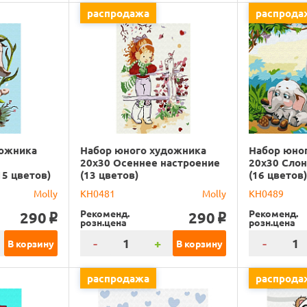
распродажа
распрода
дожника
Набор юного художника
Набор юно
20х30 Осеннее настроение
20х30 Сло
15 цветов)
(13 цветов)
(16 цветов
Molly
KH0481
Molly
KH0489
Рекоменд.
Рекоменд.
290
290
o
o
розн.цена
розн.цена
-
+
-
В корзину
В корзину
распродажа
распрода