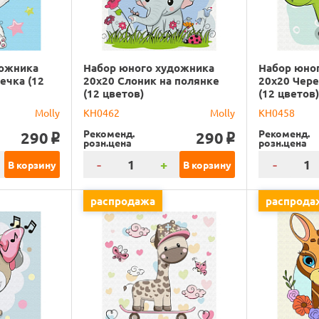
дожника
Набор юного художника
Набор юно
ечка (12
20х20 Слоник на полянке
20х20 Чере
(12 цветов)
(12 цветов
Molly
KH0462
Molly
KH0458
Рекоменд.
Рекоменд.
290
290
o
o
розн.цена
розн.цена
-
+
-
В корзину
В корзину
распродажа
распрода