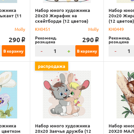
дожника
Набор юного художника
Набор юно
ыкант (11
20х20 Жирафик на
20х20 Жир
скейтборде (12 цветов)
(12 цветов
Molly
KH0451
Molly
KH0449
Рекоменд.
Рекоменд.
290
290
o
o
розн.цена
розн.цена
-
+
-
В корзину
В корзину
распродажа
дожника
Набор юного художника
Набор юно
с цветком
20х20 Заячья дружба (12
20Х20 МА