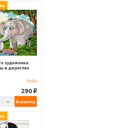
жа
го художника
ны в джунглях
)
Molly
290
o
+
В корзину
жа