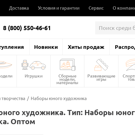
Доставка
Условия и гарантии
Сервис
О компан
8 (800) 550-46-61
тупления
Новинки
Хиты продаж
Распро
одели
Игрушки
Сборные
Развивающие
Спор
модели,
игры
то
материалы
 творчества
/
Наборы юного художника
ного художника. Тип: Наборы юног
ка. Оптом