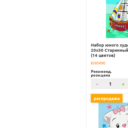
Набор юного ху
20х30 Старинный
(14 цветов)
KH0490
Рекоменд.
розн.цена
-
+
распродажа