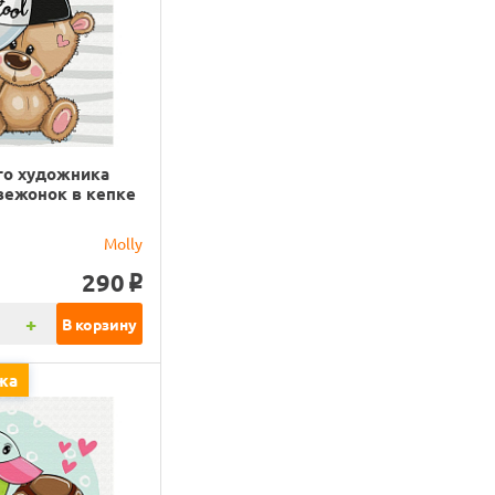
го художника
вежонок в кепке
)
Molly
290
o
+
В корзину
жа