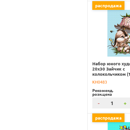
распродажа
Набор юного ху
20х30 Зайчик с
колокольчиком (
KH0483
Рекоменд.
розн.цена
-
+
распродажа