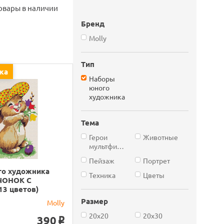
овары в наличии
Бренд
Molly
Тип
жа
Наборы
юного
художника
Тема
Герои
Животные
мультфильмов
Пейзаж
Портрет
го художника
Техника
Цветы
ЧОНОК С
13 цветов)
Размер
Molly
20х20
20х30
390
o