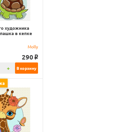
го художника
пашка в кепке
)
Molly
290
o
+
В корзину
жа