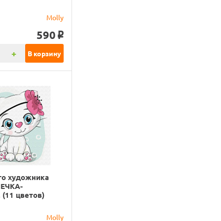
)
Molly
590
o
+
В корзину
го художника
ЕЧКА-
(11 цветов)
Molly