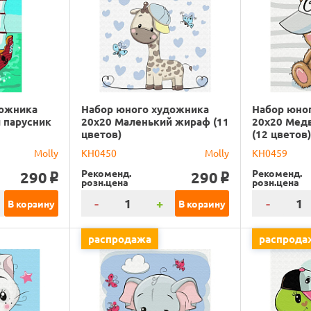
дожника
Набор юного художника
Набор юно
 парусник
20х20 Маленький жираф (11
20х20 Мед
цветов)
(12 цветов
Molly
KH0450
Molly
KH0459
Рекоменд.
Рекоменд.
290
290
o
o
розн.цена
розн.цена
-
+
-
В корзину
В корзину
распродажа
распрода