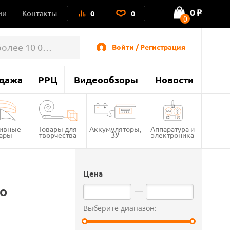
0
ии
Контакты
0
0
o
0
Войти / Регистрация
дажа
РРЦ
Видеообзоры
Новости
тивные
Товары для
Аккумуляторы,
Аппаратура и
вары
творчества
ЗУ
электроника
Цена
о
Выберите диапазон: