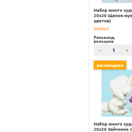
Набор юного ху
20х20 Щенок-муз
цветов)
KH0469
Рекоменд.
розн.цена
-
+
распродажа
Набор юного ху
20х20 Зайчонок 