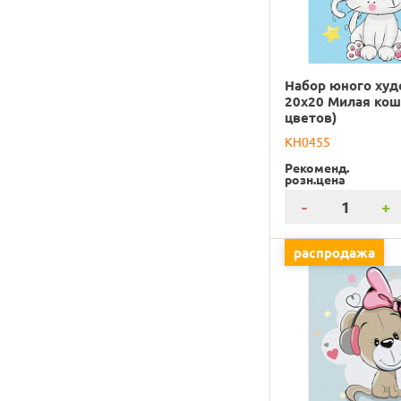
Набор юного ху
20х20 Милая кош
цветов)
KH0455
Рекоменд.
розн.цена
-
+
распродажа