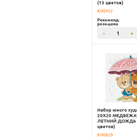
(13 цветов)
KH0452
Рекоменд.
розн.цена
-
+
Набор юного ху
20Х20 МЕДВЕЖА
ЛЕТНИЙ ДОЖДЬ 
цветов)
KH0829