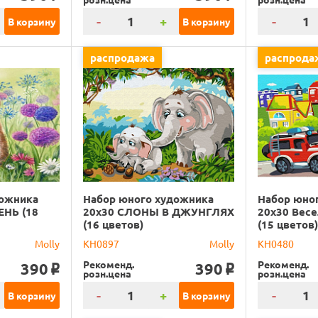
-
+
-
В корзину
В корзину
распродажа
распрода
дожника
Набор юного художника
Набор юно
ЕНЬ (18
20х30 СЛОНЫ В ДЖУНГЛЯХ
20х30 Вес
(16 цветов)
(15 цветов
Molly
KH0897
Molly
KH0480
Рекоменд.
Рекоменд.
390
390
o
o
розн.цена
розн.цена
-
+
-
В корзину
В корзину