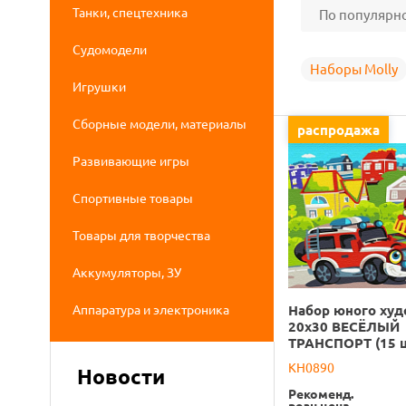
Танки, спецтехника
По популярн
Судомодели
Наборы Molly
Игрушки
Сборные модели, материалы
распродажа
Развивающие игры
Спортивные товары
Товары для творчества
Аккумуляторы, ЗУ
Аппаратура и электроника
Набор юного ху
20х30 ВЕСЁЛЫЙ
ТРАНСПОРТ (15 ц
KH0890
Новости
Рекоменд.
розн.цена