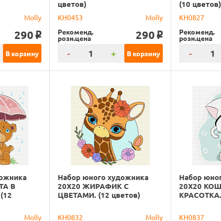
цветов)
(10 цветов
Molly
KH0453
Molly
KH0827
Рекоменд.
Рекоменд.
290
290
o
o
розн.цена
розн.цена
-
+
-
В корзину
В корзину
дожника
Набор юного художника
Набор юно
ТА В
20Х20 ЖИРАФИК С
20Х20 КОШ
(12
ЦВЕТАМИ. (12 цветов)
КРАСОТКА. 
Molly
KH0832
Molly
KH0837