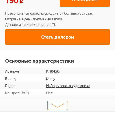
190
o
Персональная система скидок при больших заказах
Отгрузка в день получения заказа
Доставка по Москве или до ТК
Стать дилером
Основные характеристики
Артикул
KH0450
Бренд
Molly
Группа
Наборы юного художника
Контроль РРЦ
Нет
шт. в кор.
60
ШтрихКод
4660011880778
Тип
Наборы юного художника