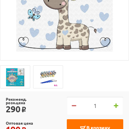
Рекоменд.
розн.цена
290
o
Оптовая цена
В корзину