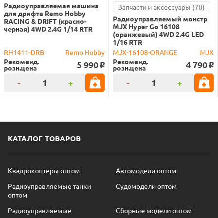
Радиоуправляемая машина
Запчасти и аксессуары (70)
для дрифта Remo Hobby
Радиоуправляемый монстр
RACING & DRIFT (красно-
MJX Hyper Go 16108
черная) 4WD 2.4G 1/14 RTR
(оранжевый) 4WD 2.4G LED
1/16 RTR
RH1411-DRB
Remo Hobby
MJX-16108-ORANGE
MJX
Рекоменд.
Рекоменд.
5 990
4 790
o
o
розн.цена
розн.цена
-
+
-
+
КАТАЛОГ ТОВАРОВ
Квадрокоптеры оптом
Автомодели оптом
Радиоуправляемые танки
Судомодели оптом
оптом
Радиоуправляемые
Сборные модели оптом