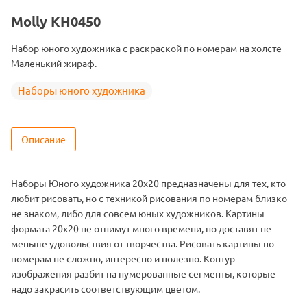
Тема
Герои мультфильмов
Molly KH0450
Размер
20х20
Набор юного художника с раскраской по номерам на холсте -
Цвет
11 цветов
Маленький жираф.
Наборы юного художника
Описание
Наборы Юного художника 20х20 предназначены для тех, кто
любит рисовать, но с техникой рисования по номерам близко
не знаком, либо для совсем юных художников. Картины
формата 20х20 не отнимут много времени, но доставят не
меньше удовольствия от творчества. Рисовать картины по
номерам не сложно, интересно и полезно. Контур
изображения разбит на нумерованные сегменты, которые
надо закрасить соответствующим цветом.