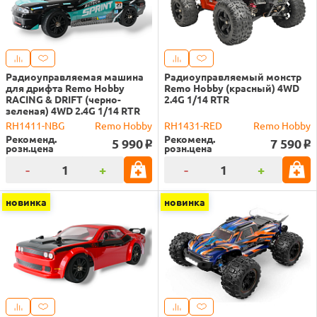
Радиоуправляемая машина
Радиоуправляемый монстр
для дрифта Remo Hobby
Remo Hobby (красный) 4WD
RACING & DRIFT (черно-
2.4G 1/14 RTR
зеленая) 4WD 2.4G 1/14 RTR
RH1411-NBG
Remo Hobby
RH1431-RED
Remo Hobby
Рекоменд.
Рекоменд.
5 990
7 590
o
o
розн.цена
розн.цена
-
+
-
+
новинка
новинка