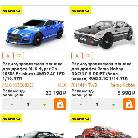
новинка
новинка
Радиоуправляемая машина
Радиоуправляемая машина
для дрифта MJX Hyper Go
для дрифта Remo Hobby
10306 Brushless 4WD 2.4G LED
RACING & DRIFT (бело-
1/10, RTR
черная) 4WD 2.4G 1/14 RTR
MJX-10306(DC)
MJX
RH1411-TWB
Remo Hobby
Рекоменд.
Рекоменд.
23 190
5 990
o
o
розн.цена
розн.цена
-
+
-
+
новинка
новинка