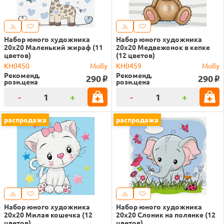
Набор юного художника
Набор юного художника
20х20 Маленький жираф (11
20х20 Медвежонок в кепке
цветов)
(12 цветов)
KH0450
Molly
KH0459
Molly
Рекоменд.
Рекоменд.
290
290
o
o
розн.цена
розн.цена
-
+
-
+
распродажа
распродажа
Набор юного художника
Набор юного художника
20х20 Милая кошечка (12
20х20 Слоник на полянке (12
цветов)
цветов)