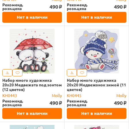
Рекоменд.
Рекоменд.
490
490
o
o
розн.цена
розн.цена
Нет в наличии
Нет в наличии
Набор юного художника
Набор юного художника
20х20 Медвежата под зонтом
20х20 Медвежонок зимой (11
(12 цветов)
цветов)
KH0443
Molly
KH0445
Molly
Рекоменд.
Рекоменд.
490
490
o
o
розн.цена
розн.цена
Нет в наличии
Нет в наличии