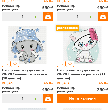
KH0916
Molly
KH0457
Molly
Рекоменд.
Рекоменд.
590
490
o
o
розн.цена
розн.цена
-
+
-
+
распродажа
Набор юного художника
Набор юного художника
20х20 Слонёнок в панамке
20х20 Кошечка-красотка (11
(10 цветов)
цветов)
KH0463
Molly
KH0454
Molly
Рекоменд.
Рекоменд.
490
290
o
o
розн.цена
розн.цена
-
+
Нет в наличии