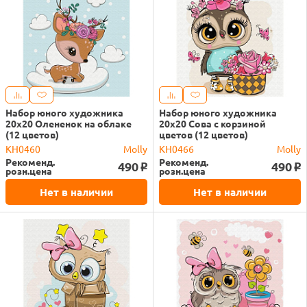
Набор юного художника
Набор юного художника
20х20 Олененок на облаке
20х20 Сова с корзиной
(12 цветов)
цветов (12 цветов)
KH0460
Molly
KH0466
Molly
Рекоменд.
Рекоменд.
490
490
o
o
розн.цена
розн.цена
Нет в наличии
Нет в наличии