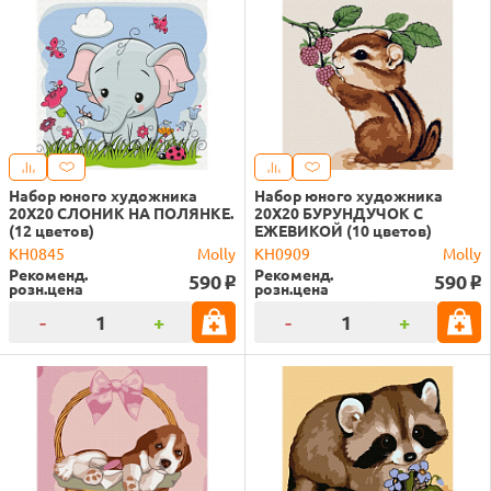
Набор юного художника
Набор юного художника
20Х20 СЛОНИК НА ПОЛЯНКЕ.
20Х20 БУРУНДУЧОК С
(12 цветов)
ЕЖЕВИКОЙ (10 цветов)
KH0845
Molly
KH0909
Molly
Рекоменд.
Рекоменд.
590
590
o
o
розн.цена
розн.цена
-
+
-
+