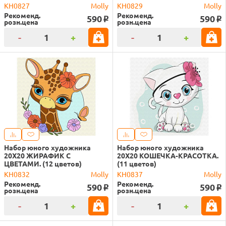
KH0827
Molly
KH0829
Molly
Рекоменд.
Рекоменд.
590
590
o
o
розн.цена
розн.цена
-
+
-
+
Набор юного художника
Набор юного художника
20Х20 ЖИРАФИК С
20Х20 КОШЕЧКА-КРАСОТКА.
ЦВЕТАМИ. (12 цветов)
(11 цветов)
KH0832
Molly
KH0837
Molly
Рекоменд.
Рекоменд.
590
590
o
o
розн.цена
розн.цена
-
+
-
+