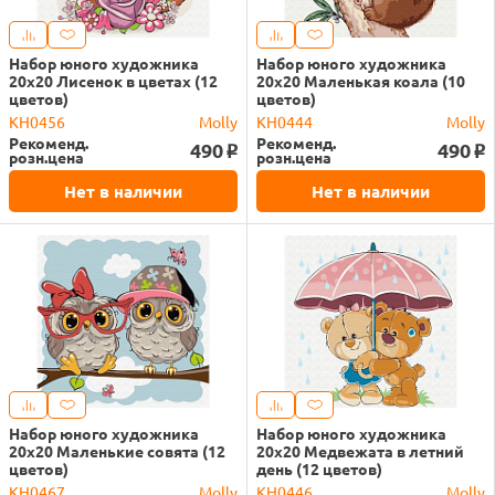
Набор юного художника
Набор юного художника
20х20 Лисенок в цветах (12
20х20 Маленькая коала (10
цветов)
цветов)
KH0456
Molly
KH0444
Molly
Рекоменд.
Рекоменд.
490
490
o
o
розн.цена
розн.цена
Нет в наличии
Нет в наличии
Набор юного художника
Набор юного художника
20х20 Маленькие совята (12
20х20 Медвежата в летний
цветов)
день (12 цветов)
KH0467
Molly
KH0446
Molly