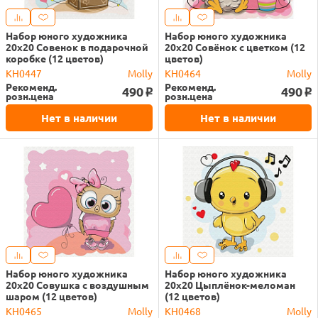
Набор юного художника
Набор юного художника
20х20 Совенок в подарочной
20х20 Совёнок с цветком (12
коробке (12 цветов)
цветов)
KH0447
Molly
KH0464
Molly
Рекоменд.
Рекоменд.
490
490
o
o
розн.цена
розн.цена
Нет в наличии
Нет в наличии
Набор юного художника
Набор юного художника
20х20 Совушка с воздушным
20х20 Цыплёнок-меломан
шаром (12 цветов)
(12 цветов)
KH0465
Molly
KH0468
Molly