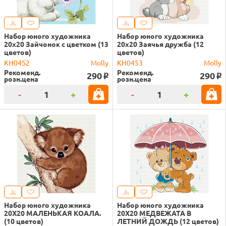
Набор юного художника
Набор юного художника
20х20 Зайчонок с цветком (13
20х20 Заячья дружба (12
цветов)
цветов)
KH0452
Molly
KH0453
Molly
Рекоменд.
Рекоменд.
290
290
o
o
розн.цена
розн.цена
-
+
-
+
Набор юного художника
Набор юного художника
20Х20 МАЛЕНЬКАЯ КОАЛА.
20Х20 МЕДВЕЖАТА В
(10 цветов)
ЛЕТНИЙ ДОЖДЬ (12 цветов)