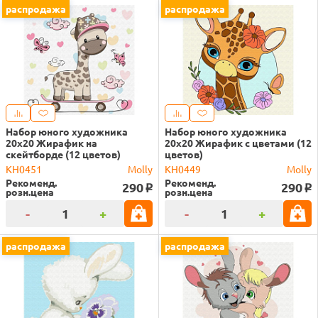
распродажа
распродажа
Набор юного художника
Набор юного художника
20х20 Жирафик на
20х20 Жирафик с цветами (12
скейтборде (12 цветов)
цветов)
KH0451
Molly
KH0449
Molly
Рекоменд.
Рекоменд.
290
290
o
o
розн.цена
розн.цена
-
+
-
+
распродажа
распродажа