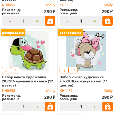
KH0455
Molly
KH0462
Molly
Рекоменд.
Рекоменд.
290
290
o
o
розн.цена
розн.цена
-
+
-
+
распродажа
распродажа
Набор юного художника
Набор юного художника
20х20 Черепашка в кепке (12
20х20 Щенок-музыкант (11
цветов)
цветов)
KH0458
Molly
KH0469
Molly
Рекоменд.
Рекоменд.
290
290
o
o
розн.цена
розн.цена
-
+
-
+