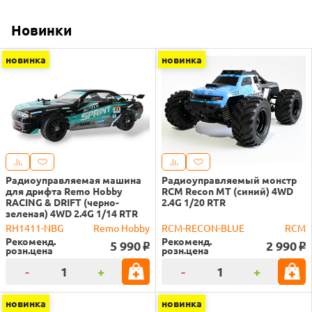
Новинки
новинка
новинка
Радиоуправляемая машина
Радиоуправляемый монстр
для дрифта Remo Hobby
RCM Recon MT (синий) 4WD
RACING & DRIFT (черно-
2.4G 1/20 RTR
зеленая) 4WD 2.4G 1/14 RTR
RH1411-NBG
Remo Hobby
RCM-RECON-BLUE
RCM
Рекоменд.
Рекоменд.
5 990
2 990
o
o
розн.цена
розн.цена
-
+
-
+
новинка
новинка