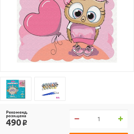
Рекоменд.
розн.цена
490
o