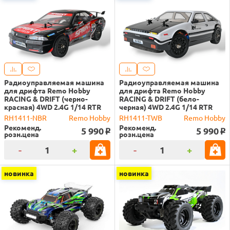
Радиоуправляемая машина
Радиоуправляемая машина
для дрифта Remo Hobby
для дрифта Remo Hobby
RACING & DRIFT (черно-
RACING & DRIFT (бело-
красная) 4WD 2.4G 1/14 RTR
черная) 4WD 2.4G 1/14 RTR
RH1411-NBR
Remo Hobby
RH1411-TWB
Remo Hobby
Рекоменд.
Рекоменд.
5 990
5 990
o
o
розн.цена
розн.цена
-
+
-
+
новинка
новинка