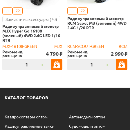
Радиоуправляемый монстр
Запчасти и аксессуары (70)
RCM Scout M3 (зеленый) 4WD
Радиоуправляемый монстр
2.4G 1/20 RTR
MJX Hyper Go 16108
(зеленый) 4WD 2.4G LED 1/16
RTR
MJX-16108-GREEN
MJX
RCM-SCOUT-GREEN
RCM
Рекоменд.
Рекоменд.
4 790
2 990
o
o
розн.цена
розн.цена
-
+
-
+
КАТАЛОГ ТОВАРОВ
Квадрокоптеры оптом
Автомодели оптом
Радиоуправляемые танки
Судомодели оптом