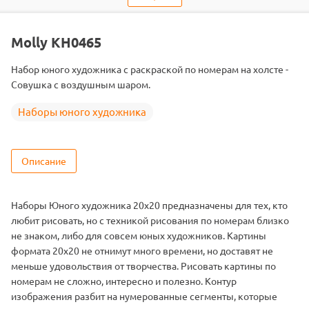
Тип
Наборы юного художника
Тема
Герои мультфильмов
Molly KH0465
Размер
20х20
Набор юного художника с раскраской по номерам на холсте -
Цвет
12 цветов
Совушка с воздушным шаром.
Наборы юного художника
Описание
Наборы Юного художника 20х20 предназначены для тех, кто
любит рисовать, но с техникой рисования по номерам близко
не знаком, либо для совсем юных художников. Картины
формата 20х20 не отнимут много времени, но доставят не
меньше удовольствия от творчества. Рисовать картины по
номерам не сложно, интересно и полезно. Контур
изображения разбит на нумерованные сегменты, которые