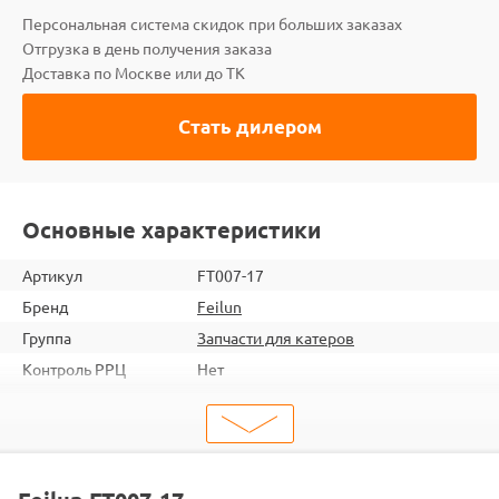
Персональная система скидок при больших заказах
Отгрузка в день получения заказа
Доставка по Москве или до ТК
Стать дилером
Основные характеристики
Артикул
FT007-17
Бренд
Feilun
Группа
Запчасти для катеров
Контроль РРЦ
Нет
ШтрихКод
2000000050157
Тип
Запчасти для судомоделей
Тип запчасти
Детали корпуса
Подходит
FT007