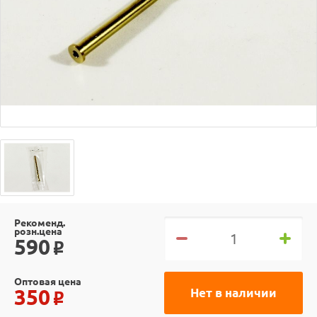
Рекоменд.
розн.цена
590
o
Оптовая цена
350
Нет в наличии
o