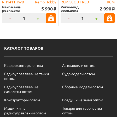
RH1411-TWB
Remo Hobby
RCM-SCOUT-RED
RCM
Рекоменд.
Рекоменд.
5 990
2 990
o
o
розн.цена
розн.цена
-
+
-
+
КАТАЛОГ ТОВАРОВ
Квадрокоптеры оптом
Автомодели оптом
Радиоуправляемые танки
Судомодели оптом
оптом
Радиоуправляемые
Сборные модели оптом
самолеты оптом
Конструкторы оптом
Воздушные змеи оптом
Машинки на
Товары для творчества
радиоуправлении оптом
оптом