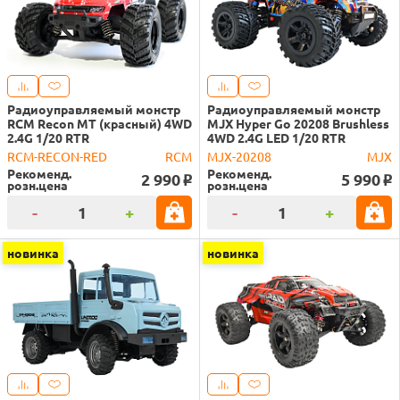
Радиоуправляемый монстр
Радиоуправляемый монстр
RCM Recon MT (красный) 4WD
MJX Hyper Go 20208 Brushless
2.4G 1/20 RTR
4WD 2.4G LED 1/20 RTR
RCM-RECON-RED
RCM
MJX-20208
MJX
Рекоменд.
Рекоменд.
2 990
5 990
o
o
розн.цена
розн.цена
-
+
-
+
новинка
новинка