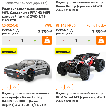
Радиоуправляемый монстр
Запчасти и аксессуары (17)
Remo Hobby (красный) 4WD
Радиоуправляемая машина
2.4G 1/14 RTR
WPL Следопыт с FPV HD WIFI
камерой (синяя) 2WD 1/16
2.4G RTR
CX002-C-B
WPL
RH1431-RED
Remo Hobby
Рекоменд.
Рекоменд.
3 790
7 590
o
o
розн.цена
розн.цена
-
+
-
+
новинка
новинка
Радиоуправляемая машина
Радиоуправляемый монстр
для дрифта Remo Hobby
RCM Scout M3 (красный) 4WD
RACING & DRIFT (бело-
2.4G 1/20 RTR
черная) 4WD 2.4G 1/14 RTR