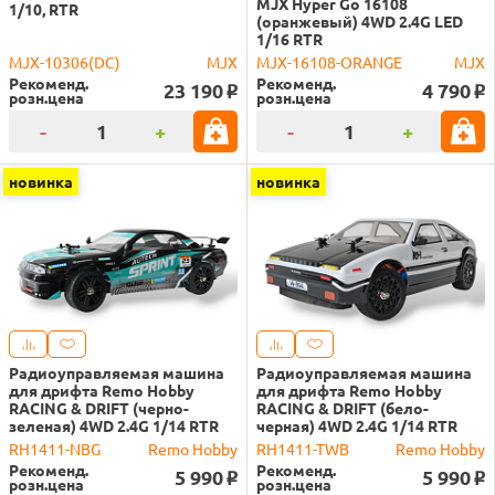
MJX Hyper Go 16108
1/10, RTR
(оранжевый) 4WD 2.4G LED
1/16 RTR
MJX-10306(DC)
MJX
MJX-16108-ORANGE
MJX
Рекоменд.
Рекоменд.
23 190
4 790
o
o
розн.цена
розн.цена
-
+
-
+
новинка
новинка
Радиоуправляемая машина
Радиоуправляемая машина
для дрифта Remo Hobby
для дрифта Remo Hobby
RACING & DRIFT (черно-
RACING & DRIFT (бело-
зеленая) 4WD 2.4G 1/14 RTR
черная) 4WD 2.4G 1/14 RTR
RH1411-NBG
Remo Hobby
RH1411-TWB
Remo Hobby
Рекоменд.
Рекоменд.
5 990
5 990
o
o
розн.цена
розн.цена