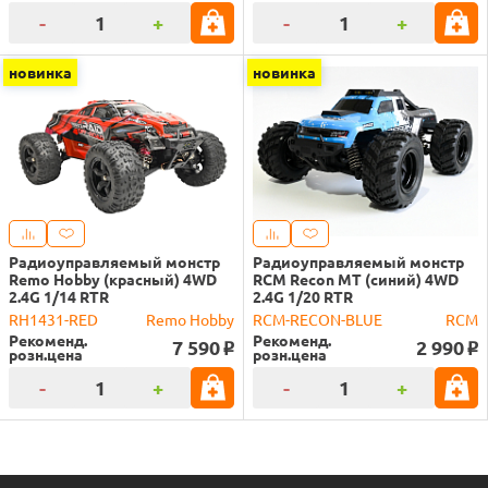
-
+
-
+
новинка
новинка
Радиоуправляемый монстр
Радиоуправляемый монстр
Remo Hobby (красный) 4WD
RCM Recon MT (синий) 4WD
2.4G 1/14 RTR
2.4G 1/20 RTR
RH1431-RED
Remo Hobby
RCM-RECON-BLUE
RCM
Рекоменд.
Рекоменд.
7 590
2 990
o
o
розн.цена
розн.цена
-
+
-
+