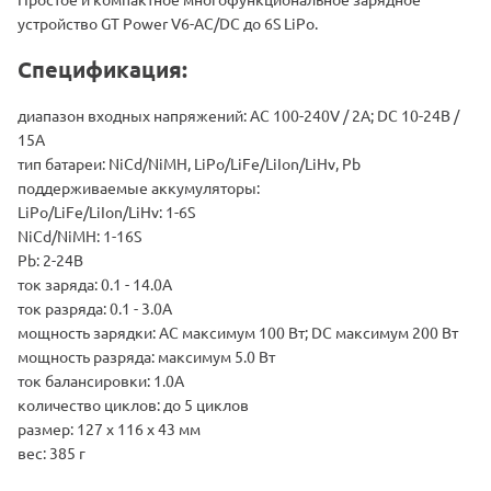
устройство GT Power V6-AC/DC до 6S LiPo.
Спецификация:
диапазон входных напряжений: AC 100-240V / 2A; DC 10-24В /
15А
тип батареи: NiCd/NiMH, LiPo/LiFe/LiIon/LiHv, Pb
поддерживаемые аккумуляторы:
LiPo/LiFe/LiIon/LiHv: 1-6S
NiCd/NiMH: 1-16S
Pb: 2-24В
ток заряда: 0.1 - 14.0А
ток разряда: 0.1 - 3.0А
мощность зарядки: AC максимум 100 Вт; DC максимум 200 Вт
мощность разряда: максимум 5.0 Вт
ток балансировки: 1.0A
количество циклов: до 5 циклов
размер: 127 x 116 x 43 мм
вес: 385 г