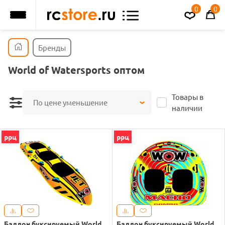
0
0
Бренды
World of Watersports оптом
Товары в
По цене уменьшение
наличии
ррц
ррц
Баллон буксируемый World
Баллон буксируемый World