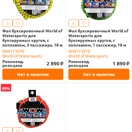
Фал буксировочный World of
Фал буксировочный World of
Watersports для
Watersports для
буксируемых кругов, с
буксируемых кругов, с
поплавком, 3 пассажира, 18 м
поплавком, 1 пассажир, 18 м
WW173030
WW173010
World of Watersports
World of Watersports
Рекоменд.
Рекоменд.
2 890
1 890
o
o
розн.цена
розн.цена
Нет в наличии
Нет в наличии
ррц