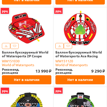
ррц
ррц
Баллон буксируемый World
Баллон буксируемый World
of Watersports 2P Coupe
of Watersports Ace Racing
WW151030
WW151120
World of Watersports
World of Watersports
Рекоменд.
Рекоменд.
13 990
9 290
o
o
розн.цена
розн.цена
Нет в наличии
Нет в наличии
ррц
ррц