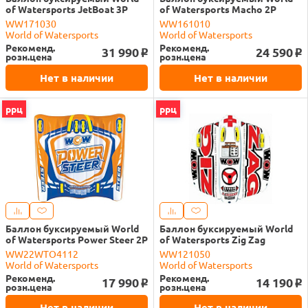
of Watersports JetBoat 3P
of Watersports Macho 2P
WW171030
WW161010
World of Watersports
World of Watersports
Рекоменд.
Рекоменд.
31 990
24 590
o
o
розн.цена
розн.цена
Нет в наличии
Нет в наличии
ррц
ррц
Баллон буксируемый World
Баллон буксируемый World
of Watersports Power Steer 2P
of Watersports Zig Zag
WW22WTO4112
WW121050
World of Watersports
World of Watersports
Рекоменд.
Рекоменд.
17 990
14 190
o
o
розн.цена
розн.цена
Нет в наличии
Нет в наличии