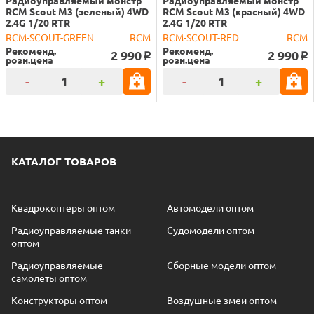
RCM Scout M3 (зеленый) 4WD
RCM Scout M3 (красный) 4WD
2.4G 1/20 RTR
2.4G 1/20 RTR
RCM-SCOUT-GREEN
RCM
RCM-SCOUT-RED
RCM
Рекоменд.
Рекоменд.
2 990
2 990
o
o
розн.цена
розн.цена
-
+
-
+
КАТАЛОГ ТОВАРОВ
Квадрокоптеры оптом
Автомодели оптом
Радиоуправляемые танки
Судомодели оптом
оптом
Радиоуправляемые
Сборные модели оптом
самолеты оптом
Конструкторы оптом
Воздушные змеи оптом