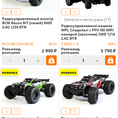
Радиоуправляемый монстр
Запчасти и аксессуары (17)
RCM Recon MT (синий) 4WD
Радиоуправляемая машина
2.4G 1/20 RTR
WPL Следопыт с FPV HD WIFI
камерой (песочная) 2WD 1/16
2.4G RTR
RCM-RECON-BLUE
RCM
CX002-C-Y
WPL
Рекоменд.
Рекоменд.
2 990
3 790
o
o
розн.цена
розн.цена
-
+
-
+
новинка
новинка
Радиоуправляемый монстр
Радиоуправляемый монстр