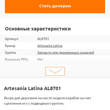
Стать дилером
Основные характеристики
Артикул
AL8701
Бренд
Artesania Latina
Группа
Запчасти для деревянных моделей
Контроль РРЦ
Нет
ШтрихКод
8421426087017
Тип
Запчасти для деревянных моделей
Тип запчасти
Якоря
Artesania Latina AL8701
Якорь для держания на месте модели корабля за счет
сцепления его с подводным грунтом.