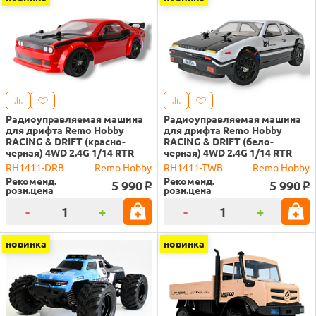
Радиоуправляемая машина
Радиоуправляемая машина
для дрифта Remo Hobby
для дрифта Remo Hobby
RACING & DRIFT (красно-
RACING & DRIFT (бело-
черная) 4WD 2.4G 1/14 RTR
черная) 4WD 2.4G 1/14 RTR
RH1411-DRB
Remo Hobby
RH1411-TWB
Remo Hobby
Рекоменд.
Рекоменд.
5 990
5 990
o
o
розн.цена
розн.цена
-
+
-
+
новинка
новинка