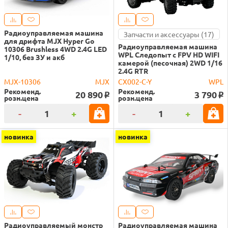
Радиоуправляемая машина
Запчасти и аксессуары (17)
для дрифта MJX Hyper Go
Радиоуправляемая машина
10306 Brushless 4WD 2.4G LED
WPL Следопыт с FPV HD WIFI
1/10, без ЗУ и акб
камерой (песочная) 2WD 1/16
2.4G RTR
MJX-10306
MJX
CX002-C-Y
WPL
Рекоменд.
Рекоменд.
20 890
3 790
o
o
розн.цена
розн.цена
-
+
-
+
новинка
новинка
Радиоуправляемый монстр
Радиоуправляемая машина