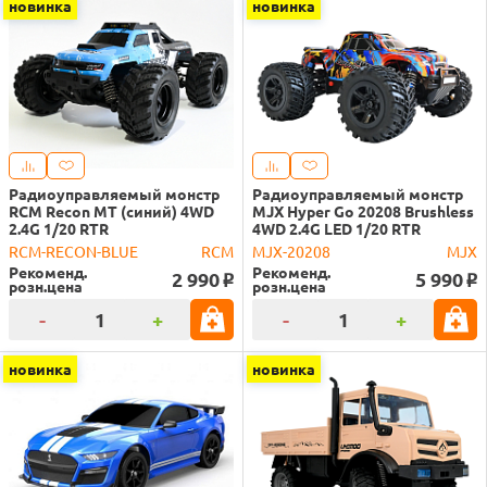
новинка
новинка
Радиоуправляемый монстр
Радиоуправляемый монстр
RCM Recon MT (синий) 4WD
MJX Hyper Go 20208 Brushless
2.4G 1/20 RTR
4WD 2.4G LED 1/20 RTR
RCM-RECON-BLUE
RCM
MJX-20208
MJX
Рекоменд.
Рекоменд.
2 990
5 990
o
o
розн.цена
розн.цена
-
+
-
+
новинка
новинка