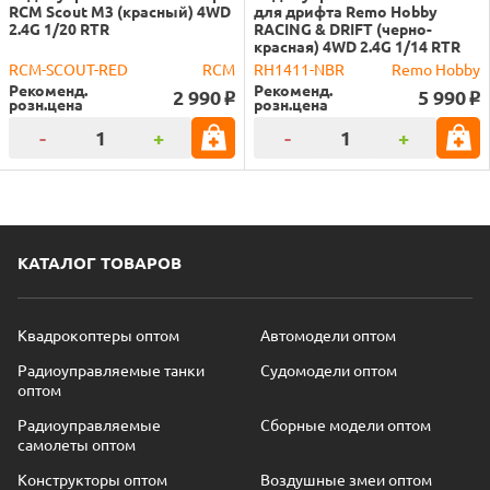
RCM Scout M3 (красный) 4WD
для дрифта Remo Hobby
2.4G 1/20 RTR
RACING & DRIFT (черно-
красная) 4WD 2.4G 1/14 RTR
RCM-SCOUT-RED
RCM
RH1411-NBR
Remo Hobby
Рекоменд.
Рекоменд.
2 990
5 990
o
o
розн.цена
розн.цена
-
+
-
+
КАТАЛОГ ТОВАРОВ
Квадрокоптеры оптом
Автомодели оптом
Радиоуправляемые танки
Судомодели оптом
оптом
Радиоуправляемые
Сборные модели оптом
самолеты оптом
Конструкторы оптом
Воздушные змеи оптом