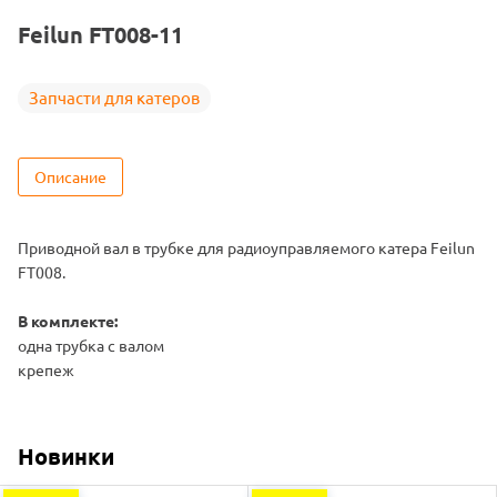
Подходит
FT008
Feilun FT008-11
Запчасти для катеров
Описание
Приводной вал в трубке для радиоуправляемого катера Feilun
FT008.
В комплекте:
одна трубка с валом
крепеж
Новинки