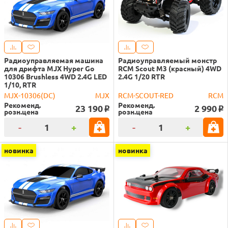
Радиоуправляемая машина
Радиоуправляемый монстр
для дрифта MJX Hyper Go
RCM Scout M3 (красный) 4WD
10306 Brushless 4WD 2.4G LED
2.4G 1/20 RTR
1/10, RTR
MJX-10306(DC)
MJX
RCM-SCOUT-RED
RCM
Рекоменд.
Рекоменд.
23 190
2 990
o
o
розн.цена
розн.цена
-
+
-
+
новинка
новинка