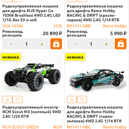
Радиоуправляемая машина
Радиоуправляемая машина
для дрифта MJX Hyper Go
для дрифта Remo Hobby
10306 Brushless 4WD 2.4G LED
RACING & DRIFT (красно-
1/10, без ЗУ и акб
черная) 4WD 2.4G 1/14 RTR
MJX-10306
MJX
RH1411-DRB
Remo Hobby
Рекоменд.
Рекоменд.
20 890
5 990
o
o
розн.цена
розн.цена
-
+
-
+
новинка
новинка
Радиоуправляемый монстр
Радиоуправляемая машина
RCM Scout M3 (зеленый) 4WD
для дрифта Remo Hobby
2.4G 1/20 RTR
RACING & DRIFT (черно-
зеленая) 4WD 2.4G 1/14 RTR
RCM-SCOUT-GREEN
RCM
RH1411-NBG
Remo Hobby