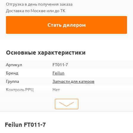
Отгрузка в день получения заказа
Доставка по Москве или до ТК
Стать дилером
Основные характеристики
Артикул
FT011-7
Бренд
Feilun
Группа
Запчасти для катеров
Контроль РРЦ
Нет
ШтрихКод
2000000050447
Тип
Запчасти для судомоделей
Тип запчасти
Система охлаждения
Подходит
FT011
Feilun FT011-7