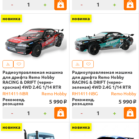
-
+
-
+
новинка
новинка
Радиоуправляемая машина
Радиоуправляемая машина
для дрифта Remo Hobby
для дрифта Remo Hobby
RACING & DRIFT (черно-
RACING & DRIFT (черно-
красная) 4WD 2.4G 1/14 RTR
зеленая) 4WD 2.4G 1/14 RTR
RH1411-NBR
Remo Hobby
RH1411-NBG
Remo Hobby
Рекоменд.
Рекоменд.
5 990
5 990
o
o
розн.цена
розн.цена
-
+
-
+
новинка
новинка