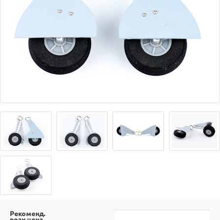
Рекоменд.
розн.цена