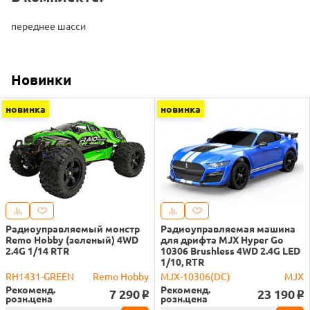
переднее шасси
Новинки
новинка
новинка
Радиоуправляемый монстр
Радиоуправляемая машина
Remo Hobby (зеленый) 4WD
для дрифта MJX Hyper Go
2.4G 1/14 RTR
10306 Brushless 4WD 2.4G LED
1/10, RTR
RH1431-GREEN
Remo Hobby
MJX-10306(DC)
MJX
Рекоменд.
Рекоменд.
7 290
23 190
o
o
розн.цена
розн.цена