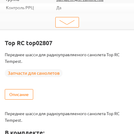
Контроль РРЦ
Да
ШтрихКод
2000000097145
Тип
Запчасти для самолетов
Тип запчасти
Детали и механизмы
Подходит
Tempest
Top RC top02807
Переднее шасси для радиоуправляемого самолета Top RC
Tempest.
Запчасти для самолетов
Описание
Переднее шасси для радиоуправляемого самолета Top RC
Tempest.
В комплекте: