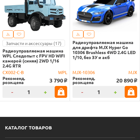
Радиоуправляемая машина
Запчасти и аксессуары (17)
для дрифта MJX Hyper Go
Радиоуправляемая машина
10306 Brushless 4WD 2.4G LED
WPL Следопыт с FPV HD WIFI
1/10, без ЗУ и акб
камерой (синяя) 2WD 1/16
2.4G RTR
CX002-C-B
WPL
MJX-10306
MJX
Рекоменд.
Рекоменд.
3 790
20 890
o
o
розн.цена
розн.цена
-
+
-
+
КАТАЛОГ ТОВАРОВ