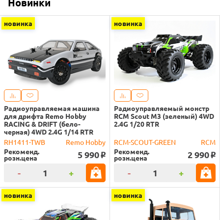
Новинки
новинка
новинка
Радиоуправляемая машина
Радиоуправляемый монстр
для дрифта Remo Hobby
RCM Scout M3 (зеленый) 4WD
RACING & DRIFT (бело-
2.4G 1/20 RTR
черная) 4WD 2.4G 1/14 RTR
RH1411-TWB
Remo Hobby
RCM-SCOUT-GREEN
RCM
Рекоменд.
Рекоменд.
5 990
2 990
o
o
розн.цена
розн.цена
-
+
-
+
новинка
новинка