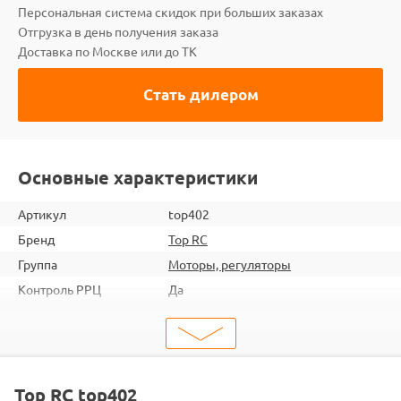
Персональная система скидок при больших заказах
Отгрузка в день получения заказа
Доставка по Москве или до ТК
Стать дилером
Основные характеристики
Артикул
top402
Бренд
Top RC
Группа
Моторы, регуляторы
Контроль РРЦ
Да
ШтрихКод
2000000097121
Тип
Запчасти для самолетов
Тип запчасти
Детали и механизмы
Подходит
FW190
Top RC top402