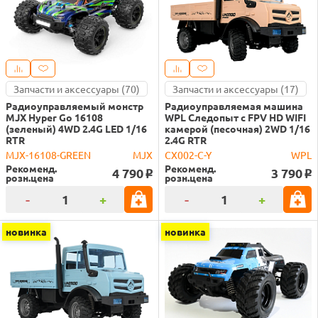
Запчасти и аксессуары (70)
Запчасти и аксессуары (17)
Радиоуправляемый монстр
Радиоуправляемая машина
MJX Hyper Go 16108
WPL Следопыт с FPV HD WIFI
(зеленый) 4WD 2.4G LED 1/16
камерой (песочная) 2WD 1/16
RTR
2.4G RTR
MJX-16108-GREEN
MJX
CX002-C-Y
WPL
Рекоменд.
Рекоменд.
4 790
3 790
o
o
розн.цена
розн.цена
-
+
-
+
новинка
новинка