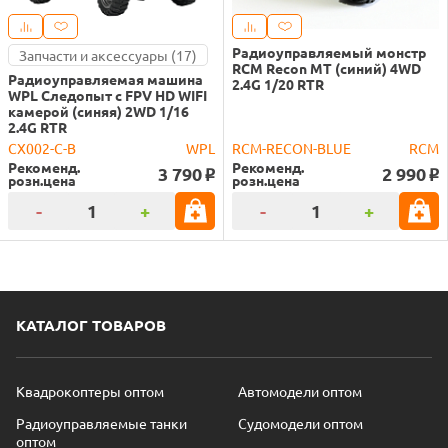
Радиоуправляемый монстр
Запчасти и аксессуары (17)
RCM Recon MT (синий) 4WD
Радиоуправляемая машина
2.4G 1/20 RTR
WPL Следопыт с FPV HD WIFI
камерой (синяя) 2WD 1/16
2.4G RTR
CX002-C-B
WPL
RCM-RECON-BLUE
RCM
Рекоменд.
Рекоменд.
3 790
2 990
o
o
розн.цена
розн.цена
-
+
-
+
КАТАЛОГ ТОВАРОВ
Квадрокоптеры оптом
Автомодели оптом
Радиоуправляемые танки
Судомодели оптом
оптом