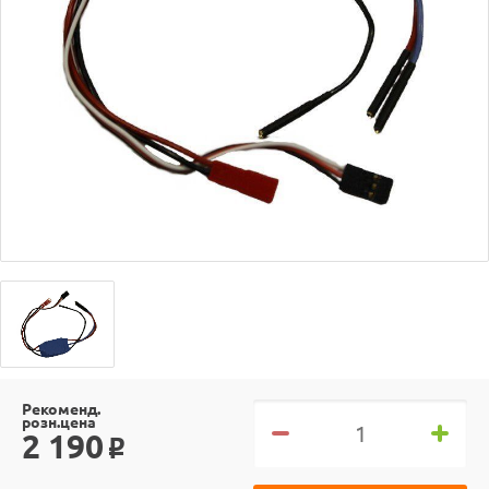
Рекоменд.
розн.цена
2 190
o