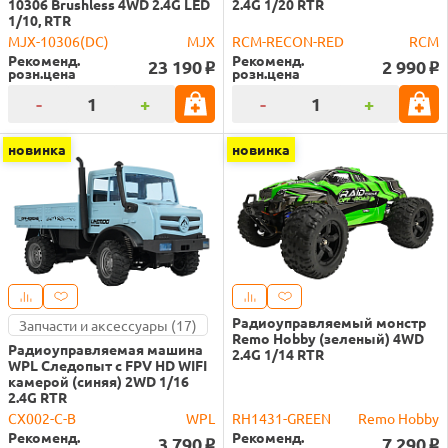
10306 Brushless 4WD 2.4G LED
2.4G 1/20 RTR
1/10, RTR
MJX-10306(DC)
MJX
RCM-RECON-RED
RCM
Рекоменд.
Рекоменд.
23 190
2 990
o
o
розн.цена
розн.цена
-
+
-
+
новинка
новинка
Радиоуправляемый монстр
Запчасти и аксессуары (17)
Remo Hobby (зеленый) 4WD
Радиоуправляемая машина
2.4G 1/14 RTR
WPL Следопыт с FPV HD WIFI
камерой (синяя) 2WD 1/16
2.4G RTR
CX002-C-B
WPL
RH1431-GREEN
Remo Hobby
Рекоменд.
Рекоменд.
3 790
7 290
o
o