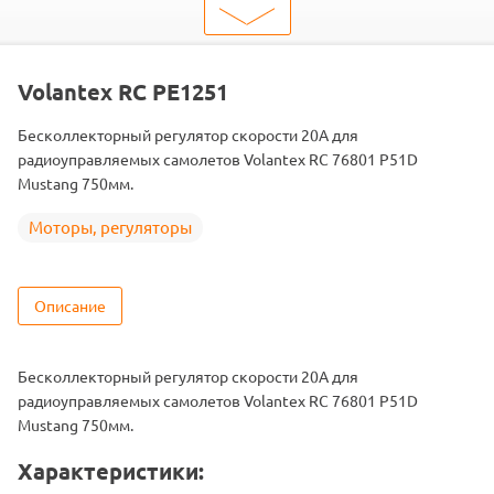
Тип
Регуляторы
Двигатель
Бесколлекторные
Подходит
Mustang
Volantex RC PE1251
Бесколлекторный регулятор скорости 20А для
радиоуправляемых самолетов Volantex RC 76801 P51D
Mustang 750мм.
Моторы, регуляторы
Описание
Бесколлекторный регулятор скорости 20А для
радиоуправляемых самолетов Volantex RC 76801 P51D
Mustang 750мм.
Характеристики: