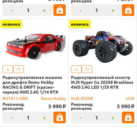
розн.цена
розн.цена
-
+
-
+
новинка
новинка
Радиоуправляемая машина
Радиоуправляемый монстр
для дрифта Remo Hobby
MJX Hyper Go 20208 Brushless
RACING & DRIFT (красно-
4WD 2.4G LED 1/20 RTR
черная) 4WD 2.4G 1/14 RTR
RH1411-DRB
Remo Hobby
MJX-20208
MJX
Рекоменд.
Рекоменд.
5 990
5 990
o
o
розн.цена
розн.цена
-
+
-
+