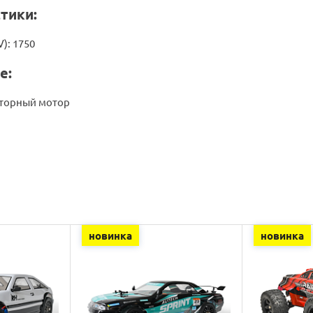
тики:
): 1750
е:
кторный мотор
новинка
новинка