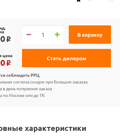
нд.
на
В корзину
90
o
я цена
Стать дилером
40
o
тся соблюдать РРЦ
льная система скидок при больших заказах
а в день получения заказа
а по Москве или до ТК
овные характеристики