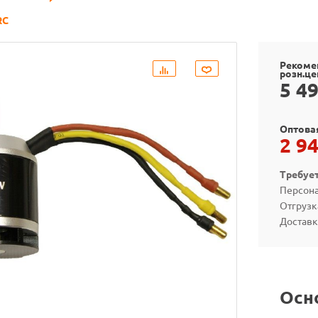
RC
Рекоме
розн.це
5 4
Оптова
2 9
Требуе
Персона
Отгрузк
Доставк
Осн