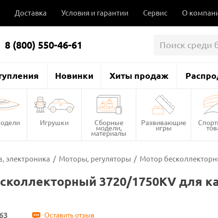
Доставка
Условия и гарантии
Сервис
О компан
8 (800) 550-46-61
тупления
Новинки
Хиты продаж
Распро
одели
Игрушки
Сборные
Развивающие
Спор
модели,
игры
то
материалы
, электроника
/
Моторы, регуляторы
/
Мотор бесколлекторный
сколлекторный 3720/1750KV для кат
63
Оставить отзыв