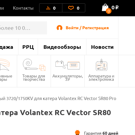
0
ии
Контакты
0
0
o
0
Войти / Регистрация
дажа
РРЦ
Видеообзоры
Новости
тивные
Товары для
Аккумуляторы,
Аппаратура и
вары
творчества
ЗУ
электроника
 3720/1750KV для катера Volantex RC Vector SR80 Pro
ера Volantex RC Vector SR80
Гарантия
60 дней