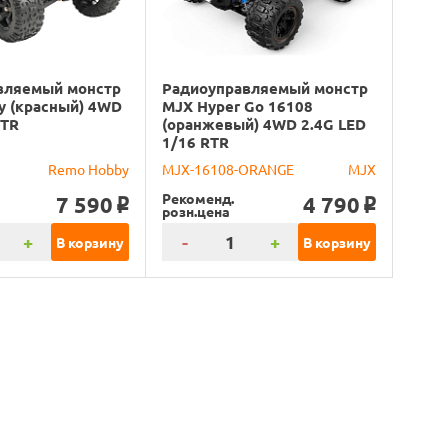
вляемый монстр
Радиоуправляемый монстр
y (красный) 4WD
MJX Hyper Go 16108
RTR
(оранжевый) 4WD 2.4G LED
1/16 RTR
Remo Hobby
MJX-16108-ORANGE
MJX
Рекоменд.
7 590
4 790
o
o
розн.цена
+
-
+
В корзину
В корзину