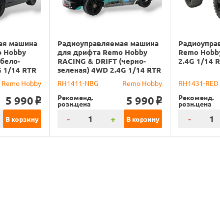
ая машина
Радиоуправляемая машина
Радиоупра
o Hobby
для дрифта Remo Hobby
Remo Hobb
(бело-
RACING & DRIFT (черно-
2.4G 1/14 
G 1/14 RTR
зеленая) 4WD 2.4G 1/14 RTR
Remo Hobby
RH1411-NBG
Remo Hobby
RH1431-RED
Рекоменд.
Рекоменд.
5 990
5 990
o
o
розн.цена
розн.цена
-
+
-
В корзину
В корзину