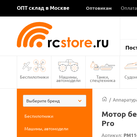
ОПТ склад в Москве
Оптовикам
Оплата
Пос
Беспилотники
Машины,
Танки,
Судом
автомодели
спецтехника
/
Аппаратура
Выберите бренд
Мотор бе
Беспилотники
Pro
Машины, автомодели
Артикул:
PM11