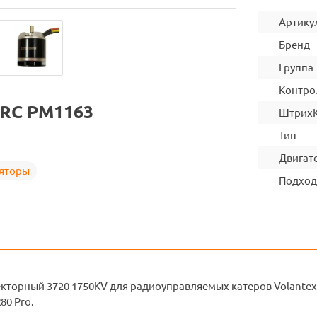
Артику
Бренд
Группа
Контро
 RC PM1163
Штрих
Тип
Двигат
ляторы
Подход
торный 3720 1750KV для радиоуправляемых катеров Volantex RC
80 Pro.