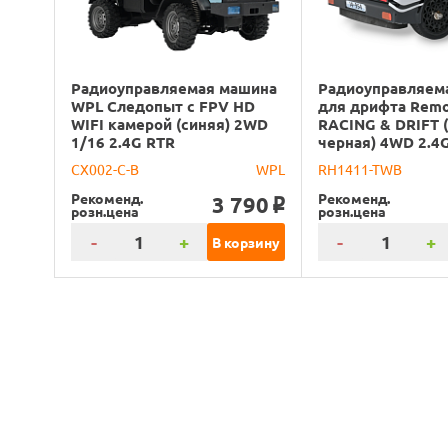
Радиоуправляемая машина
Радиоуправляем
WPL Следопыт с FPV HD
для дрифта Rem
WIFI камерой (синяя) 2WD
RACING & DRIFT 
1/16 2.4G RTR
черная) 4WD 2.4
CX002-C-B
WPL
RH1411-TWB
Рекоменд.
Рекоменд.
3 790
o
розн.цена
розн.цена
-
+
-
+
В корзину