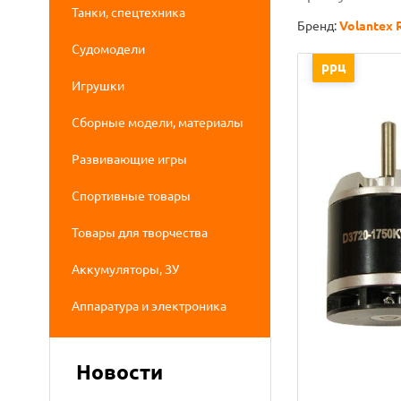
Танки, спецтехника
Бренд:
Volantex 
Судомодели
ррц
Игрушки
Сборные модели, материалы
Развивающие игры
Спортивные товары
Товары для творчества
Аккумуляторы, ЗУ
Аппаратура и электроника
Новости