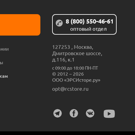
8 (800) 550-46-61
оптовый отдел
127253
,
Москва
,
ании
Дмитровское шоссе,
д.116, к.1
ты
с 09:00 до 18:00 ПН-ПТ
© 2012 – 2026
кам
ООО «ЭРСИсторе.ру»
opt@rcstore.ru