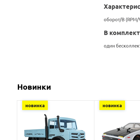
Характерис
оборот/В (RPM/V
В комплект
один бесколле
Новинки
новинка
новинка