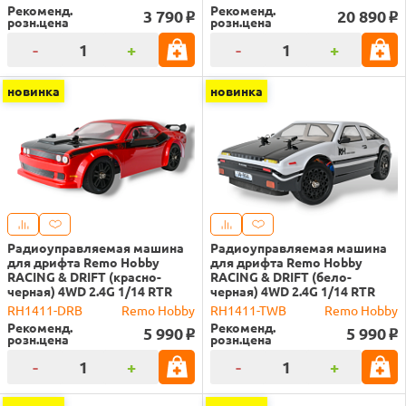
Рекоменд.
Рекоменд.
3 790
20 890
o
o
розн.цена
розн.цена
-
+
-
+
новинка
новинка
Радиоуправляемая машина
Радиоуправляемая машина
для дрифта Remo Hobby
для дрифта Remo Hobby
RACING & DRIFT (красно-
RACING & DRIFT (бело-
черная) 4WD 2.4G 1/14 RTR
черная) 4WD 2.4G 1/14 RTR
RH1411-DRB
Remo Hobby
RH1411-TWB
Remo Hobby
Рекоменд.
Рекоменд.
5 990
5 990
o
o
розн.цена
розн.цена
-
+
-
+