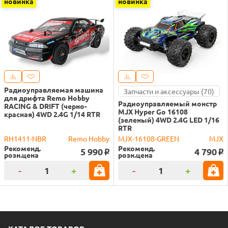
новинка
новинка
Радиоуправляемая машина
Запчасти и аксессуары (70)
для дрифта Remo Hobby
Радиоуправляемый монстр
RACING & DRIFT (черно-
MJX Hyper Go 16108
красная) 4WD 2.4G 1/14 RTR
(зеленый) 4WD 2.4G LED 1/16
RTR
RH1411-NBR
Remo Hobby
MJX-16108-GREEN
MJX
Рекоменд.
Рекоменд.
5 990
4 790
o
o
розн.цена
розн.цена
-
+
-
+