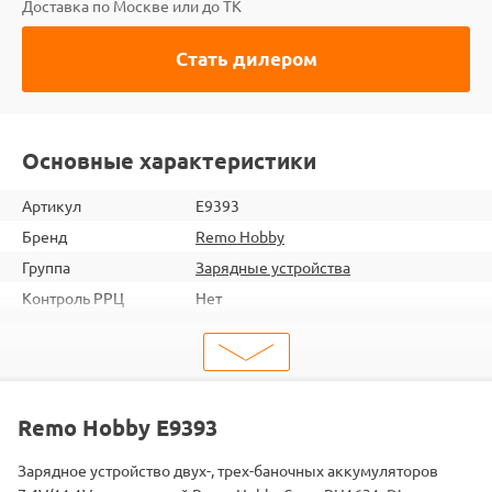
Доставка по Москве или до ТК
Стать дилером
Основные характеристики
Артикул
E9393
Бренд
Remo Hobby
Группа
Зарядные устройства
Контроль РРЦ
Нет
ШтрихКод
2345678993932
Тип
Зарядные устройства
Вид
для LiPo аккумуляторов
Подходит
RH1631 / RH1621 / RH1651
Remo Hobby E9393
Зарядное устройство двух-, трех-баночных аккумуляторов