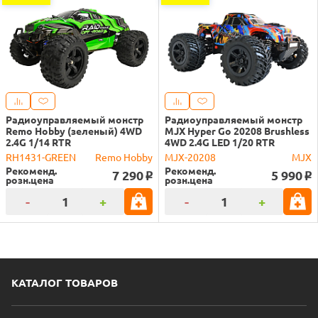
Радиоуправляемый монстр
Радиоуправляемый монстр
Remo Hobby (зеленый) 4WD
MJX Hyper Go 20208 Brushless
2.4G 1/14 RTR
4WD 2.4G LED 1/20 RTR
RH1431-GREEN
Remo Hobby
MJX-20208
MJX
Рекоменд.
Рекоменд.
7 290
5 990
o
o
розн.цена
розн.цена
-
+
-
+
КАТАЛОГ ТОВАРОВ