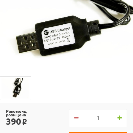
Рекоменд.
розн.цена
390
o