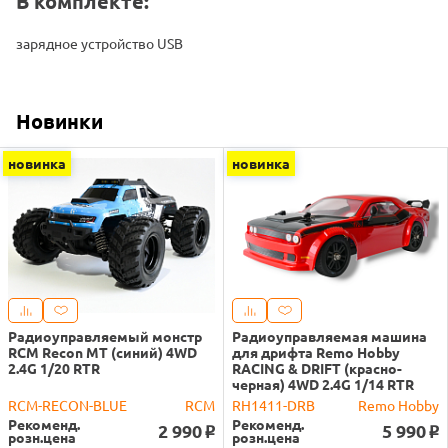
В комплекте:
зарядное устройство USB
Новинки
новинка
новинка
Радиоуправляемый монстр
Радиоуправляемая машина
RCM Recon MT (синий) 4WD
для дрифта Remo Hobby
2.4G 1/20 RTR
RACING & DRIFT (красно-
черная) 4WD 2.4G 1/14 RTR
RCM-RECON-BLUE
RCM
RH1411-DRB
Remo Hobby
Рекоменд.
Рекоменд.
2 990
5 990
o
o
розн.цена
розн.цена