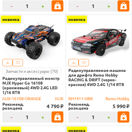
-
+
-
+
новинка
новинка
Радиоуправляемая машина
Запчасти и аксессуары (70)
для дрифта Remo Hobby
Радиоуправляемый монстр
RACING & DRIFT (черно-
MJX Hyper Go 16108
красная) 4WD 2.4G 1/14 RTR
(оранжевый) 4WD 2.4G LED
1/16 RTR
MJX-16108-ORANGE
MJX
RH1411-NBR
Remo Hobby
Рекоменд.
Рекоменд.
4 790
5 990
o
o
розн.цена
розн.цена
-
+
-
+
новинка
новинка