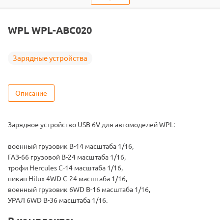
Вид
для NIMh/NiCd аккумуляторов
Подходит
B-14 / B-24 / C-14 / C-24 / B-16 / B-36
WPL WPL-ABC020
Зарядные устройства
Описание
Зарядное устройство USB 6V для автомоделей WPL:
военный грузовик B-14 масштаба 1/16,
ГАЗ-66 грузовой B-24 масштаба 1/16,
трофи Hercules C-14 масштаба 1/16,
пикап Hilux 4WD C-24 масштаба 1/16,
военный грузовик 6WD B-16 масштаба 1/16,
УРАЛ 6WD B-36 масштаба 1/16.