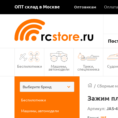
ОПТ склад в Москве
Оптовикам
Оплата
Пос
Беспилотники
Машины,
Танки,
Судом
автомодели
спецтехника
/
Сборные м
Выберите бренд
Зажим пл
Беспилотники
Артикул:
JAS-4
Машины, автомодели
Бренд:
JAS