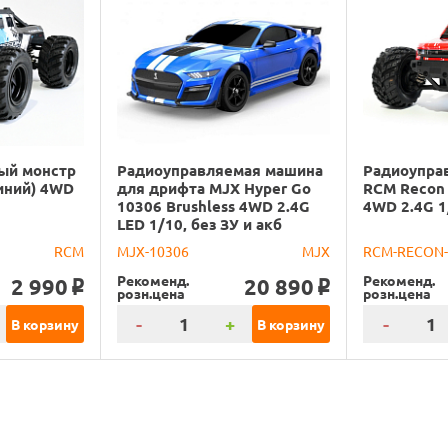
ый монстр
Радиоуправляемая машина
Радиоупра
иний) 4WD
для дрифта MJX Hyper Go
RCM Recon 
10306 Brushless 4WD 2.4G
4WD 2.4G 1
LED 1/10, без ЗУ и акб
RCM
MJX-10306
MJX
RCM-RECON
Рекоменд.
Рекоменд.
2 990
20 890
o
o
розн.цена
розн.цена
-
+
-
В корзину
В корзину