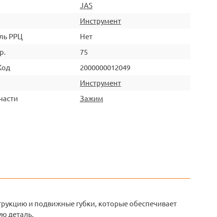
JAS
Инструмент
ль РРЦ
Нет
р.
75
Код
2000000012049
Инструмент
части
Зажим
трукцию и подвижные губки, которые обеспечивает
ю деталь.