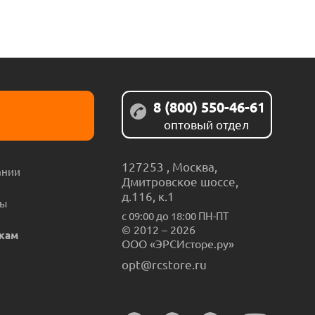
8 (800) 550-46-61
оптовый отдел
127253
,
Москва
,
ании
Дмитровское шоссе,
д.116, к.1
ты
с 09:00 до 18:00 ПН-ПТ
© 2012 – 2026
кам
ООО «ЭРСИсторе.ру»
opt@rcstore.ru