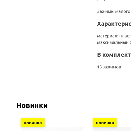
Зажимы малого 
Характерис
материал: плас
максимальный р
В комплект
15 зажимов
Новинки
новинка
новинка