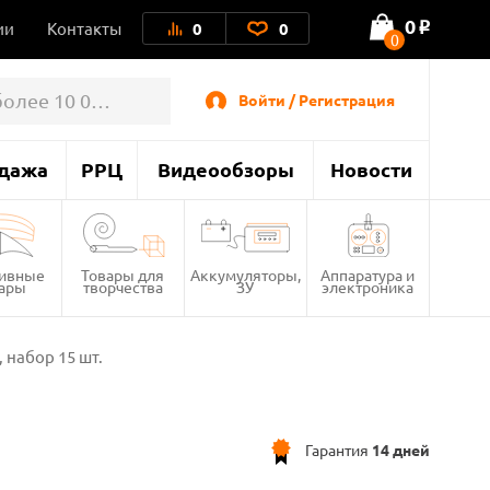
0
ии
Контакты
0
0
o
0
Войти / Регистрация
дажа
РРЦ
Видеообзоры
Новости
тивные
Товары для
Аккумуляторы,
Аппаратура и
вары
творчества
ЗУ
электроника
 набор 15 шт.
Гарантия
14 дней