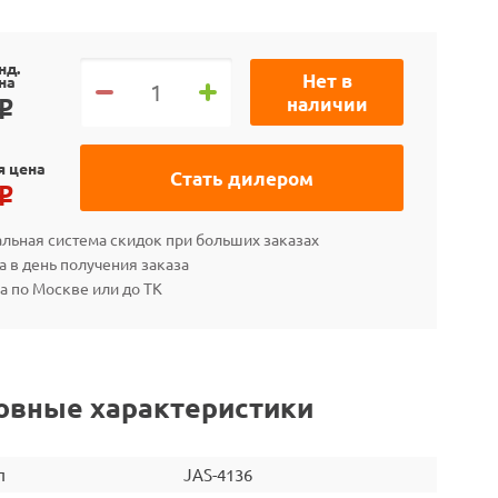
нд.
Нет в
на
наличии
o
я цена
Стать дилером
o
льная система скидок при больших заказах
а в день получения заказа
а по Москве или до ТК
овные характеристики
л
JAS-4136