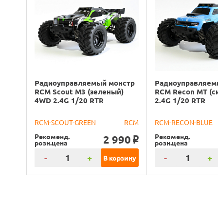
Радиоуправляемый монстр
Радиоуправляем
RCM Scout M3 (зеленый)
RCM Recon MT (с
4WD 2.4G 1/20 RTR
2.4G 1/20 RTR
RCM-SCOUT-GREEN
RCM
RCM-RECON-BLUE
Рекоменд.
Рекоменд.
2 990
o
розн.цена
розн.цена
-
+
-
+
В корзину