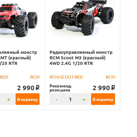
вляемый монстр
Радиоуправляемый монстр
MT (красный)
RCM Scout M3 (красный)
/20 RTR
4WD 2.4G 1/20 RTR
-RED
RCM
RCM-SCOUT-RED
RCM
Рекоменд.
2 990
2 990
o
o
розн.цена
+
-
+
В корзину
В корзину