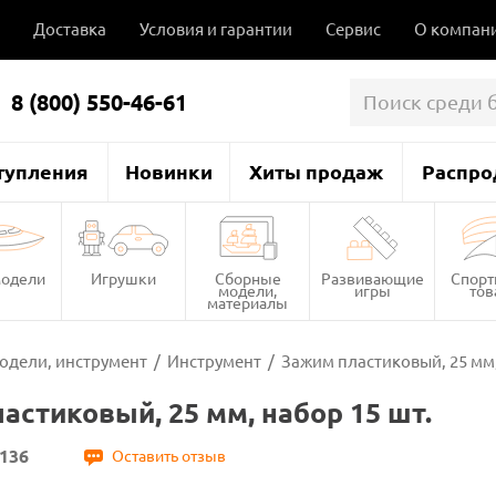
Доставка
Условия и гарантии
Сервис
О компан
8 (800) 550-46-61
тупления
Новинки
Хиты продаж
Распро
одели
Игрушки
Сборные
Развивающие
Спор
модели,
игры
то
материалы
одели, инструмент
/
Инструмент
/
Зажим пластиковый, 25 мм,
астиковый, 25 мм, набор 15 шт.
136
Оставить отзыв