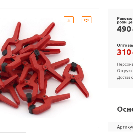
Рекоме
розн.це
490
Оптова
310
Персона
Отгрузк
Доставк
Осн
Артику