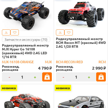
Радиоуправляемый монстр
Запчасти и аксессуары (70)
RCM Recon MT (красный) 4WD
Радиоуправляемый монстр
2.4G 1/20 RTR
MJX Hyper Go 16108
(оранжевый) 4WD 2.4G LED
1/16 RTR
MJX-16108-ORANGE
MJX
RCM-RECON-RED
RCM
Рекоменд.
Рекоменд.
4 790
2 990
o
o
розн.цена
розн.цена
-
+
-
+
новинка
новинка