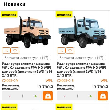
Новинки
новинка
новинка
Запчасти и аксессуары (17)
Запчасти и аксессуары (17)
Радиоуправляемая машина
Радиоуправляемая машина
WPL Следопыт с FPV HD WIFI
WPL Следопыт с FPV HD WIFI
камерой (песочная) 2WD 1/16
камерой (синяя) 2WD 1/16
2.4G RTR
2.4G RTR
CX002-C-Y
WPL
CX002-C-B
WPL
Рекоменд.
Рекоменд.
3 790
3 790
o
o
розн.цена
розн.цена
-
+
-
+
новинка
новинка