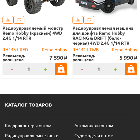
Радиоуправляемый монстр
Радиоуправляемая машина
Remo Hobby (красный) 4WD
для дрифта Remo Hobby
2.4G 1/14 RTR
RACING & DRIFT (бело-
черная) 4WD 2.4G 1/14 RTR
RH1431-RED
Remo Hobby
RH1411-TWB
Remo Hobby
Рекоменд.
Рекоменд.
7 590
5 990
o
o
розн.цена
розн.цена
-
+
-
+
КАТАЛОГ ТОВАРОВ
Квадрокоптеры оптом
Автомодели оптом
Радиоуправляемые танки
Судомодели оптом