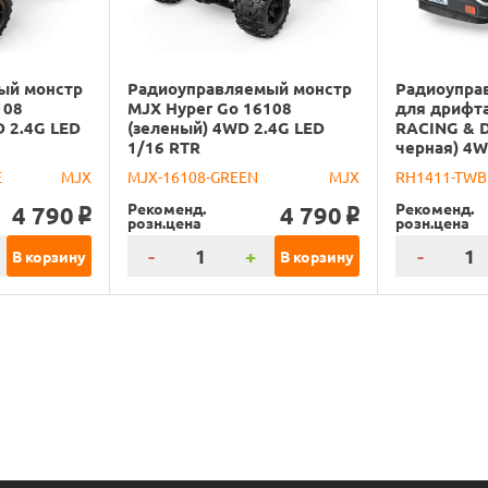
ый монстр
Радиоуправляемый монстр
Радиоупра
108
MJX Hyper Go 16108
для дрифт
 2.4G LED
(зеленый) 4WD 2.4G LED
RACING & D
1/16 RTR
черная) 4W
E
MJX
MJX-16108-GREEN
MJX
RH1411-TWB
Рекоменд.
Рекоменд.
4 790
4 790
o
o
розн.цена
розн.цена
-
+
-
В корзину
В корзину