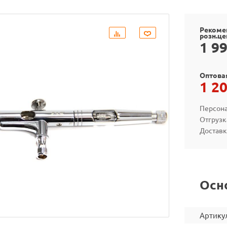
Рекоме
розн.це
1 9
Оптова
1 2
Персона
Отгрузк
Доставк
Осн
Артику