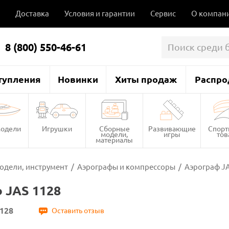
Доставка
Условия и гарантии
Сервис
О компан
8 (800) 550-46-61
тупления
Новинки
Хиты продаж
Распро
одели
Игрушки
Сборные
Развивающие
Спор
модели,
игры
то
материалы
одели, инструмент
/
Аэрографы и компрессоры
/
Аэрограф JA
 JAS 1128
128
Оставить отзыв