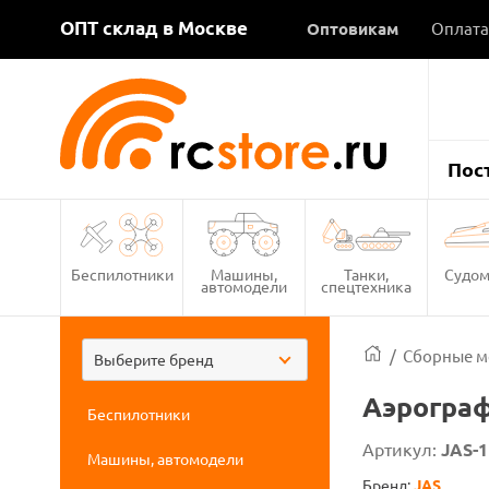
ОПТ склад в Москве
Оптовикам
Оплата
Пос
Беспилотники
Машины,
Танки,
Судом
автомодели
спецтехника
/
Сборные м
Выберите бренд
Аэрограф
Беспилотники
Артикул:
JAS-1
Машины, автомодели
Бренд:
JAS