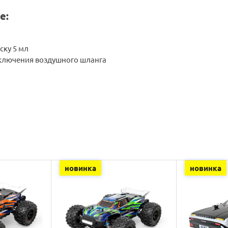
е:
ску 5 мл
ключения воздушного шланга
новинка
новинка