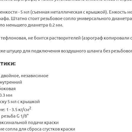
мкости - 5 мл (съемная металлическая с крышкой). Емкость мо
рафа. Штатно стоит резьбовое сопло универсального диаметра 
ло меньшего диаметра 0.2 мм.
тефлоновая, не боится растворителей (аэрограф копировали с 
кже штуцер для подключения воздушного шланга без резьбовог
тики:
: двойное, независимое
внутренний
боковая
0.3 мм
ску 5 мл с крышкой
2
: 1 - 3.5 кг/см
резьба G 1/8"
аксимальной подачи краски
е сопла для сброса сгустков краски