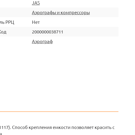
JAS
Аэрографы и компрессоры
ль РРЦ
Нет
Код
2000000038711
Аэрограф
17). Способ крепления емкости позволяет красить с
а.