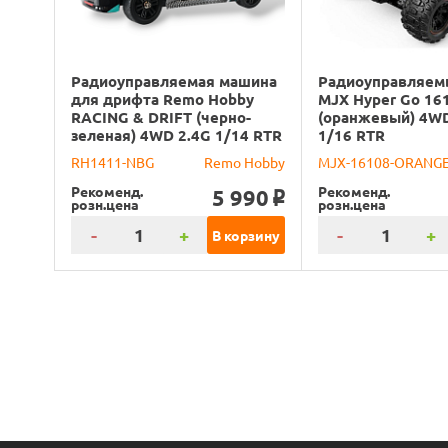
Радиоуправляемая машина
Радиоуправляем
для дрифта Remo Hobby
MJX Hyper Go 16
RACING & DRIFT (черно-
(оранжевый) 4WD
зеленая) 4WD 2.4G 1/14 RTR
1/16 RTR
RH1411-NBG
Remo Hobby
MJX-16108-ORANG
Рекоменд.
Рекоменд.
5 990
o
розн.цена
розн.цена
-
+
-
+
В корзину