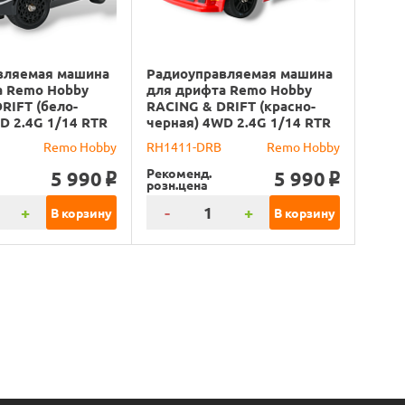
вляемая машина
Радиоуправляемая машина
а Remo Hobby
для дрифта Remo Hobby
RIFT (бело-
RACING & DRIFT (красно-
D 2.4G 1/14 RTR
черная) 4WD 2.4G 1/14 RTR
Remo Hobby
RH1411-DRB
Remo Hobby
Рекоменд.
5 990
5 990
o
o
розн.цена
+
-
+
В корзину
В корзину