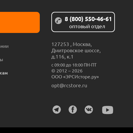
8 (800) 550-46-61
оптовый отдел
127253
,
Москва
,
ании
Дмитровское шоссе,
д.116, к.1
ты
с 09:00 до 18:00 ПН-ПТ
© 2012 – 2026
кам
ООО «ЭРСИсторе.ру»
opt@rcstore.ru