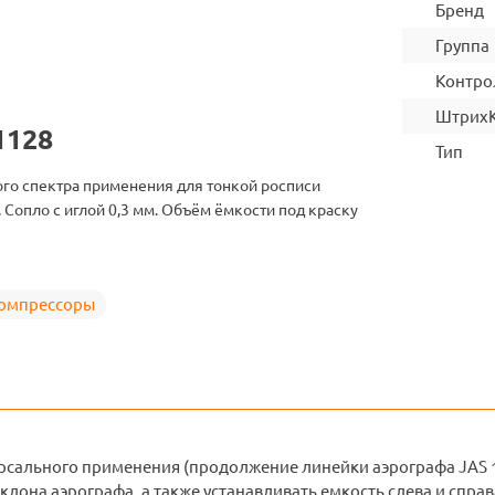
Бренд
Группа
Контро
Штрих
1128
Тип
го спектра применения для тонкой росписи
 Сопло с иглой 0,3 мм. Объём ёмкости под краску
компрессоры
рсального применения (продолжение линейки аэрографа JAS 11
лона аэрографа, а также устанавливать емкость слева и справ