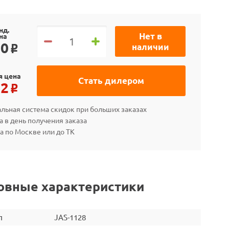
нд.
Нет в
на
90
наличии
o
я цена
Стать дилером
02
o
льная система скидок при больших заказах
а в день получения заказа
а по Москве или до ТК
овные характеристики
л
JAS-1128