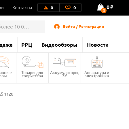
0
ии
Контакты
0
0
o
0
Войти / Регистрация
дажа
РРЦ
Видеообзоры
Новости
тивные
Товары для
Аккумуляторы,
Аппаратура и
вары
творчества
ЗУ
электроника
S 1128