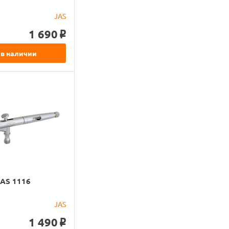
JAS
1 690
o
 в наличии
JAS 1116
JAS
1 490
o