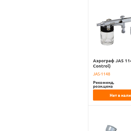
Аэрограф JAS 114
Control)
JAS-1148
Рекоменд.
розн.цена
Нет в нал