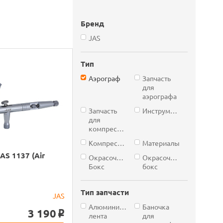
Бренд
JAS
Тип
Аэрограф
Запчасть
для
аэрографа
Запчасть
Инструмент
для
компрессора
Компрессор
Материалы
AS 1137 (Air
Окрасочный
Окрасочный
Бокс
бокс
Тип запчасти
JAS
Алюминиевая
Баночка
3 190
o
лента
для