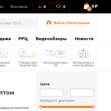
0
ии
Контакты
0
0
o
0
Войти / Регистрация
дажа
РРЦ
Видеообзоры
Новости
тивные
Товары для
Аккумуляторы,
Аппаратура и
вары
творчества
ЗУ
электроника
Цена
Оптом
Выберите диапазон:
овары в наличии