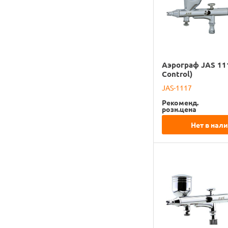
Аэрограф JAS 111
Control)
JAS-1117
Рекоменд.
розн.цена
Нет в нал