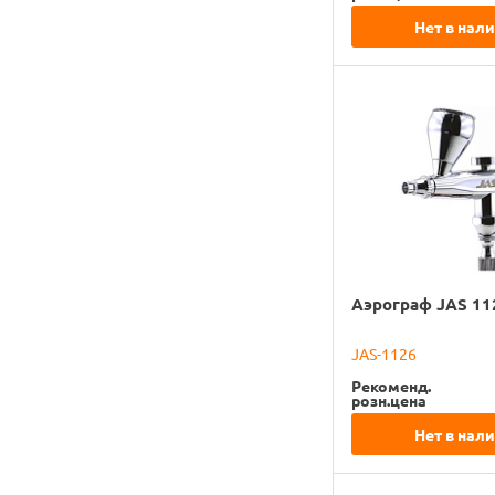
Нет в нал
Аэрограф JAS 11
JAS-1126
Рекоменд.
розн.цена
Нет в нал