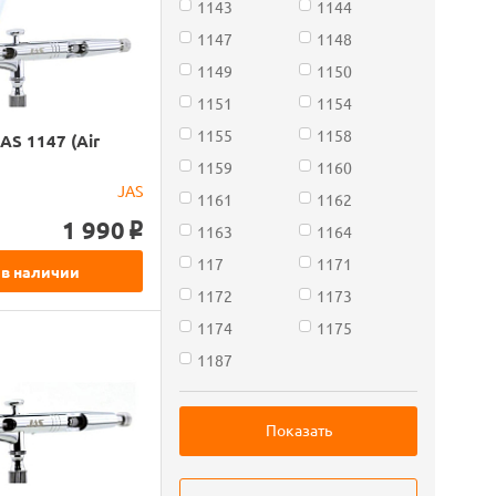
1143
1144
1147
1148
1149
1150
1151
1154
1155
1158
AS 1147 (Air
1159
1160
JAS
1161
1162
1 990
1163
1164
o
117
1171
 в наличии
1172
1173
1174
1175
1187