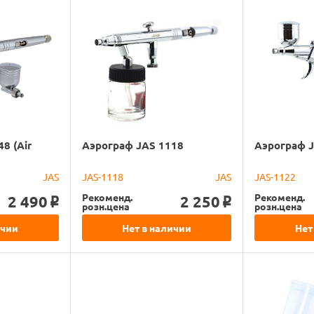
8 (Air
Аэрограф JAS 1118
Аэрограф 
JAS
JAS-1118
JAS
JAS-1122
Рекоменд.
Рекоменд.
2 490
2 250
o
o
розн.цена
розн.цена
ичии
Нет в наличии
Нет