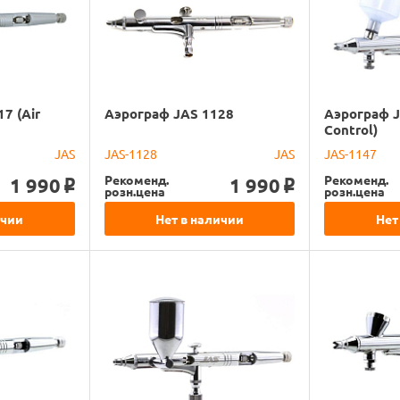
7 (Air
Аэрограф JAS 1128
Аэрограф J
Control)
JAS
JAS-1128
JAS
JAS-1147
Рекоменд.
Рекоменд.
1 990
1 990
o
o
розн.цена
розн.цена
ичии
Нет в наличии
Нет