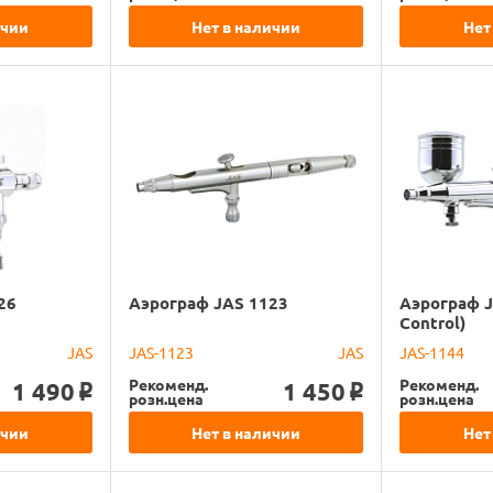
ичии
Нет в наличии
Нет
26
Аэрограф JAS 1123
Аэрограф J
Control)
JAS
JAS-1123
JAS
JAS-1144
Рекоменд.
Рекоменд.
1 490
1 450
o
o
розн.цена
розн.цена
ичии
Нет в наличии
Нет