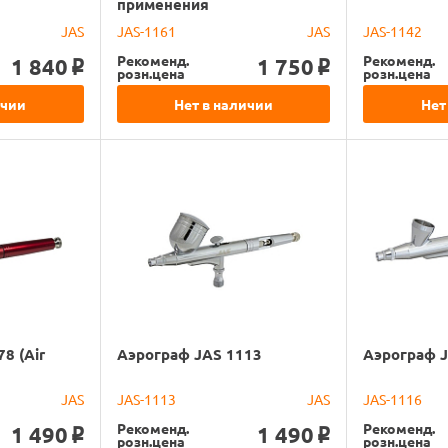
применения
JAS
JAS-1161
JAS
JAS-1142
Рекоменд.
Рекоменд.
1 840
1 750
o
o
розн.цена
розн.цена
ичии
Нет в наличии
Нет
8 (Air
Аэрограф JAS 1113
Аэрограф 
JAS
JAS-1113
JAS
JAS-1116
Рекоменд.
Рекоменд.
1 490
1 490
o
o
розн.цена
розн.цена