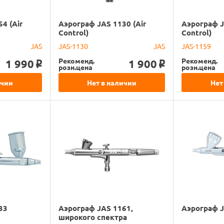
4 (Air
Аэрограф JAS 1130 (Air
Аэрограф J
Control)
Control)
JAS
JAS-1130
JAS
JAS-1159
Рекоменд.
Рекоменд.
1 990
1 900
o
o
розн.цена
розн.цена
ичии
Нет в наличии
Нет
33
Аэрограф JAS 1161,
Аэрограф 
широкого спектра