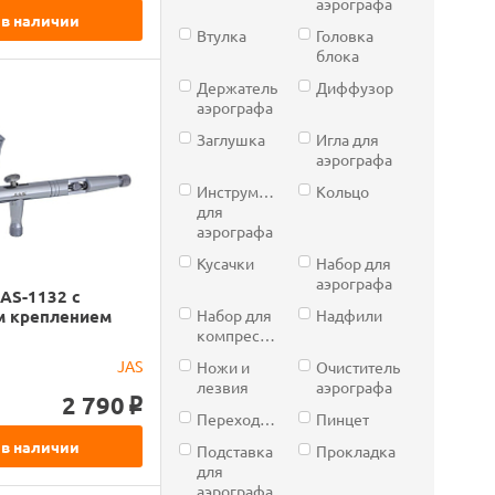
аэрографа
 в наличии
Втулка
Головка
блока
Держатель
Диффузор
аэрографа
Заглушка
Игла для
аэрографа
Инструмент
Кольцо
для
аэрографа
Кусачки
Набор для
аэрографа
AS-1132 с
Набор для
Надфили
м креплением
компрессора
JAS
Ножи и
Очиститель
лезвия
аэрографа
2 790
o
Переходник
Пинцет
 в наличии
Подставка
Прокладка
для
аэрографа