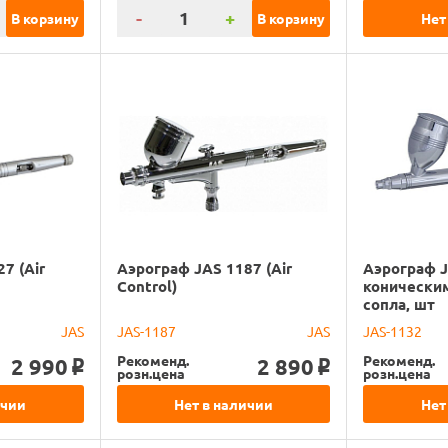
-
+
В корзину
В корзину
Нет
7 (Air
Аэрограф JAS 1187 (Air
Аэрограф J
Control)
конически
сопла, шт
JAS
JAS-1187
JAS
JAS-1132
Рекоменд.
Рекоменд.
2 990
2 890
o
o
розн.цена
розн.цена
ичии
Нет в наличии
Нет