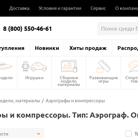
Доставка
Условия и гарантии
Сервис
О компан
8 (800) 550-46-61
тупления
Новинки
Хиты продаж
Распро
одели
Игрушки
Сборные
Развивающие
Спор
модели,
игры
то
материалы
одели, материалы
/
Аэрографы и компрессоры
ы и компрессоры. Тип: Аэрограф. 
ости
Т