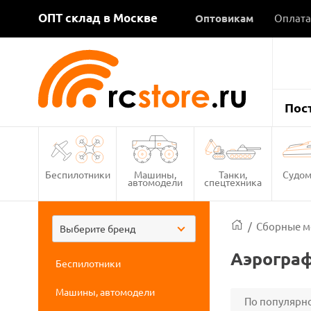
ОПТ склад в Москве
Оптовикам
Оплата
Пос
Беспилотники
Машины,
Танки,
Судом
автомодели
спецтехника
/
Сборные м
Выберите бренд
Аэрограф
Беспилотники
Машины, автомодели
По популярн