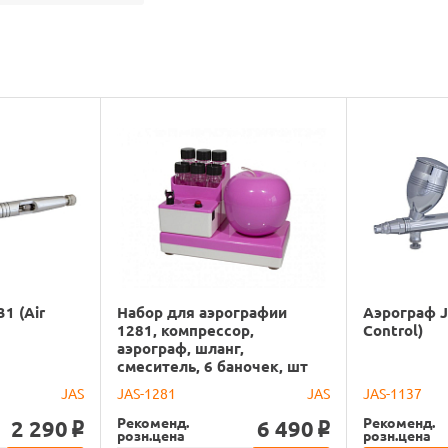
1 (Air
Набор для аэрографии
Аэрограф J
1281, компрессор,
Control)
аэрограф, шланг,
смеситель, 6 баночек, шт
JAS
JAS-1281
JAS
JAS-1137
Рекоменд.
Рекоменд.
2 290
6 490
o
o
розн.цена
розн.цена