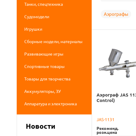
Танки, спецтехника
Аэрографы
Судомодели
Игрушки
Сборные модели, материалы
Развивающие игры
Спортивные товары
Товары для творчества
Аккумуляторы, ЗУ
Аэрограф JAS 113
Control)
Аппаратура и электроника
JAS-1131
Новости
Рекоменд.
розн.цена