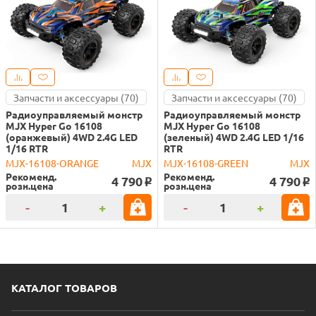
Запчасти и аксессуары (70)
Запчасти и аксессуары (70)
Радиоуправляемый монстр
Радиоуправляемый монстр
MJX Hyper Go 16108
MJX Hyper Go 16108
(оранжевый) 4WD 2.4G LED
(зеленый) 4WD 2.4G LED 1/16
1/16 RTR
RTR
MJX-16108-ORANGE
MJX
MJX-16108-GREEN
MJX
Рекоменд.
Рекоменд.
4 790
4 790
o
o
розн.цена
розн.цена
-
+
-
+
КАТАЛОГ ТОВАРОВ