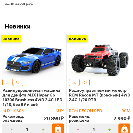
один аэрограф
Новинки
новинка
новинка
Радиоуправляемая машина
Радиоуправляемый монстр
для дрифта MJX Hyper Go
RCM Recon MT (красный) 4WD
10306 Brushless 4WD 2.4G LED
2.4G 1/20 RTR
1/10, без ЗУ и акб
MJX-10306
MJX
RCM-RECON-RED
RCM
Рекоменд.
Рекоменд.
20 890
2 990
o
o
розн.цена
розн.цена
-
+
-
+