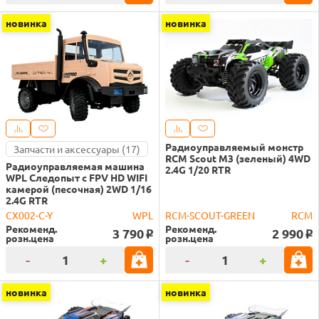
новинка
новинка
Радиоуправляемый монстр
Запчасти и аксессуары (17)
RCM Scout M3 (зеленый) 4WD
Радиоуправляемая машина
2.4G 1/20 RTR
WPL Следопыт с FPV HD WIFI
камерой (песочная) 2WD 1/16
2.4G RTR
CX002-C-Y
WPL
RCM-SCOUT-GREEN
RCM
Рекоменд.
Рекоменд.
3 790
2 990
o
o
розн.цена
розн.цена
-
+
-
+
новинка
новинка