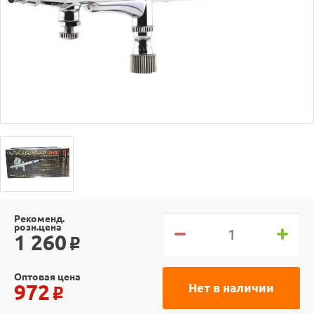
Рекоменд.
розн.цена
1 260
o
Оптовая цена
972
Нет в наличии
o