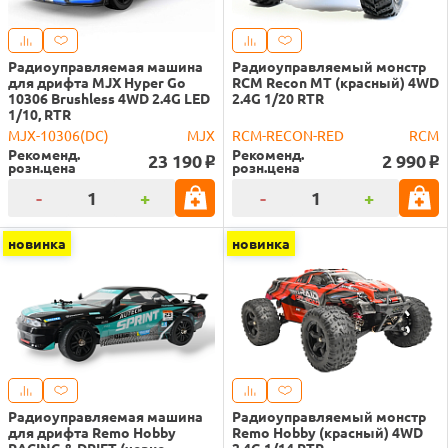
Радиоуправляемая машина
Радиоуправляемый монстр
для дрифта MJX Hyper Go
RCM Recon MT (красный) 4WD
10306 Brushless 4WD 2.4G LED
2.4G 1/20 RTR
1/10, RTR
MJX-10306(DC)
MJX
RCM-RECON-RED
RCM
Рекоменд.
Рекоменд.
23 190
2 990
o
o
розн.цена
розн.цена
-
+
-
+
новинка
новинка
Радиоуправляемая машина
Радиоуправляемый монстр
для дрифта Remo Hobby
Remo Hobby (красный) 4WD
RACING & DRIFT (черно-
2.4G 1/14 RTR