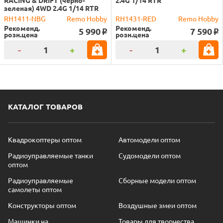
зеленая) 4WD 2.4G 1/14 RTR
RH1411-NBG
Remo Hobby
RH1431-RED
Remo Hobby
Рекоменд.
Рекоменд.
5 990
7 590
o
o
розн.цена
розн.цена
-
+
-
+
КАТАЛОГ ТОВАРОВ
Квадрокоптеры оптом
Автомодели оптом
Радиоуправляемые танки
Судомодели оптом
оптом
Радиоуправляемые
Сборные модели оптом
самолеты оптом
Конструкторы оптом
Воздушные змеи оптом
Машинки на
Товары для творчества