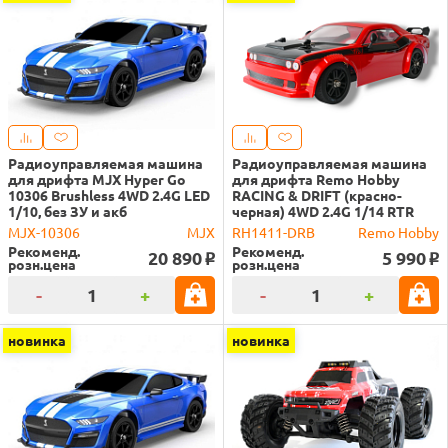
Радиоуправляемая машина
Радиоуправляемая машина
для дрифта MJX Hyper Go
для дрифта Remo Hobby
10306 Brushless 4WD 2.4G LED
RACING & DRIFT (красно-
1/10, без ЗУ и акб
черная) 4WD 2.4G 1/14 RTR
MJX-10306
MJX
RH1411-DRB
Remo Hobby
Рекоменд.
Рекоменд.
20 890
5 990
o
o
розн.цена
розн.цена
-
+
-
+
новинка
новинка