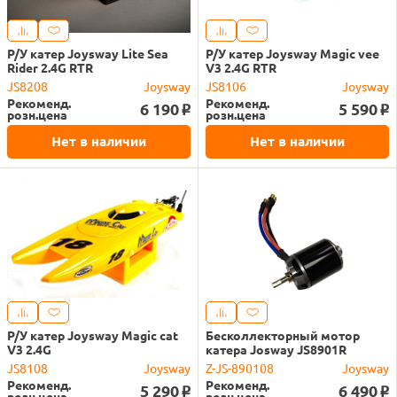
Р/У катер Joysway Lite Sea
Р/У катер Joysway Magic vee
Rider 2.4G RTR
V3 2.4G RTR
JS8208
Joysway
JS8106
Joysway
Рекоменд.
Рекоменд.
6 190
5 590
o
o
розн.цена
розн.цена
Нет в наличии
Нет в наличии
Р/У катер Joysway Magic cat
Бесколлекторный мотор
V3 2.4G
катера Josway JS8901R
JS8108
Joysway
Z-JS-890108
Joysway
Рекоменд.
Рекоменд.
5 290
6 490
o
o
розн.цена
розн.цена