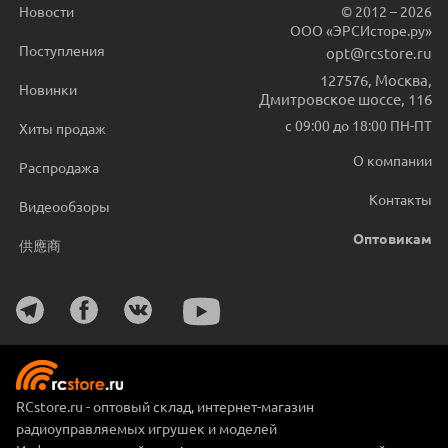
Новости
© 2012 – 2026
ООО «ЭРСИсторе.ру»
Поступления
opt@rcstore.ru
127576
,
Москва
,
Новинки
Дмитровское шоссе, 116
с 09:00 до 18:00 ПН-ПТ
Хиты продаж
О компании
Распродажа
Контакты
Видеообзоры
Оптовикам
供應商
RCstore.ru - оптовый склад, интернет-магазин
радиоуправляемых игрушек и моделей