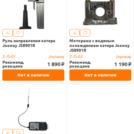
Руль направления катера
Моторама с водяным
Josway JS8901R
охлаждением катера Josway
JS8901R
Z-JS-01
Joysway
Z-JS-02
Joysway
Рекоменд.
Рекоменд.
1 890
1 190
o
o
розн.цена
розн.цена
Нет в наличии
Нет в наличии