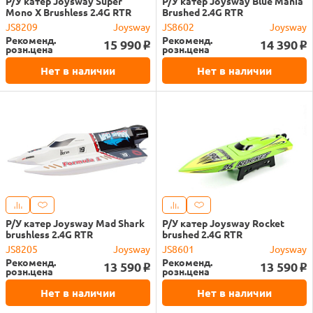
Р/У катер Joysway Super
Р/У катер Joysway Blue Mania
Mono X Brushless 2.4G RTR
Brushed 2.4G RTR
JS8209
Joysway
JS8602
Joysway
Рекоменд.
Рекоменд.
15 990
14 390
o
o
розн.цена
розн.цена
Нет в наличии
Нет в наличии
Р/У катер Joysway Mad Shark
Р/У катер Joysway Rocket
brushless 2.4G RTR
brushed 2.4G RTR
JS8205
Joysway
JS8601
Joysway
Рекоменд.
Рекоменд.
13 590
13 590
o
o
розн.цена
розн.цена
Нет в наличии
Нет в наличии