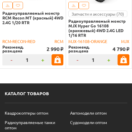
Радиоуправляемый монстр
Запчасти и аксессуары (70)
RCM Recon MT (красный) 4WD
Радиоуправляемый монстр
2.4G 1/20 RTR
MJX Hyper Go 16108
(оранжевый) 4WD 2.4G LED
1/16 RTR
RCM-RECON-RED
RCM
MJX-16108-ORANGE
MJX
Рекоменд.
Рекоменд.
2 990
4 790
o
o
розн.цена
розн.цена
-
+
-
+
КАТАЛОГ ТОВАРОВ
Квадрокоптеры оптом
Автомодели оптом
Радиоуправляемые танки
Судомодели оптом
оптом