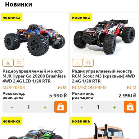
Новинки
новинка
новинка
Радиоуправляемый монстр
Радиоуправляемый монстр
MJX Hyper Go 20208 Brushless
RCM Scout M3 (красный) 4WD
4WD 2.4G LED 1/20 RTR
2.4G 1/20 RTR
MJX-20208
MJX
RCM-SCOUT-RED
RCM
Рекоменд.
Рекоменд.
5 990
2 990
o
o
розн.цена
розн.цена
-
+
-
+
новинка
новинка