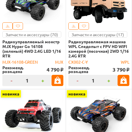
Запчасти и аксессуары (70)
Запчасти и аксессуары (17)
Радиоуправляемый монстр
Радиоуправляемая машина
MJX Hyper Go 16108
WPL Следопыт с FPV HD WIFI
(зеленый) 4WD 2.4G LED 1/16
камерой (песочная) 2WD 1/16
RTR
2.4G RTR
MJX-16108-GREEN
MJX
CX002-C-Y
WPL
Рекоменд.
Рекоменд.
4 790
3 790
o
o
розн.цена
розн.цена
-
+
-
+
новинка
новинка