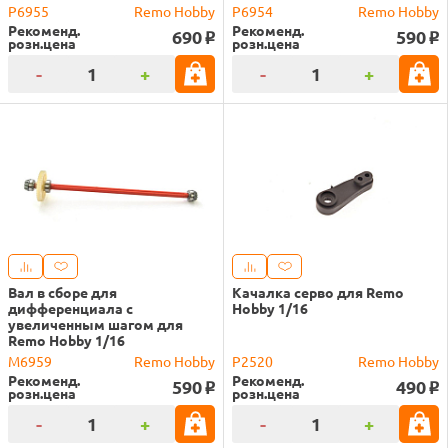
P6955
Remo Hobby
P6954
Remo Hobby
Рекоменд.
Рекоменд.
690
590
o
o
розн.цена
розн.цена
-
+
-
+
Вал в сборе для
Качалка серво для Remo
дифференциала с
Hobby 1/16
увеличенным шагом для
Remo Hobby 1/16
M6959
Remo Hobby
P2520
Remo Hobby
Рекоменд.
Рекоменд.
590
490
o
o
розн.цена
розн.цена
-
+
-
+