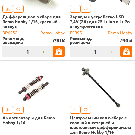
Дифференциал в сборе для
Зарядное устройство USB
Remo Hobby 1/16, красный
7,4V (2А) для 2S Li-Ion и Li-Po
корпус
аккумуляторов
RP6952
Remo Hobby
E9395
Remo Hobby
Рекоменд.
Рекоменд.
790
790
o
o
розн.цена
розн.цена
-
+
-
+
Амортизаторы для Remo
Центральный вал в сборе с
Hobby 1/16
главной шестерней и
шестернями дифференциала
для Remo Hobby 1/16