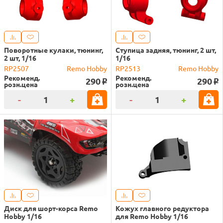
Поворотные кулаки, тюнинг,
Ступица задняя, тюнинг, 2 шт,
2 шт, 1/16
1/16
RP2507
Remo Hobby
RP2513
Remo Hobby
Рекоменд.
Рекоменд.
290
290
o
o
розн.цена
розн.цена
-
+
-
+
Диск для шорт-корса Remo
Кожух главного редуктора
Hobby 1/16
для Remo Hobby 1/16