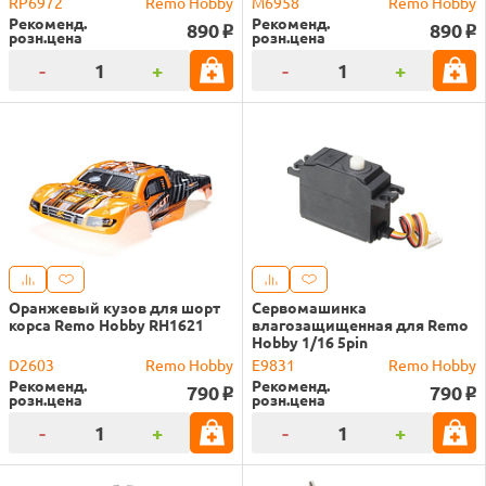
RP6972
Remo Hobby
M6958
Remo Hobby
Рекоменд.
Рекоменд.
890
890
o
o
розн.цена
розн.цена
-
+
-
+
Оранжевый кузов для шорт
Сервомашинка
корса Remo Hobby RH1621
влагозащищенная для Remo
Hobby 1/16 5pin
D2603
Remo Hobby
E9831
Remo Hobby
Рекоменд.
Рекоменд.
790
790
o
o
розн.цена
розн.цена
-
+
-
+