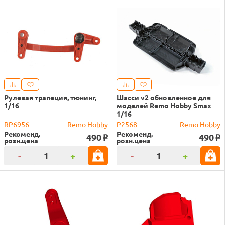
Рулевая трапеция, тюнинг,
Шасси v2 обновленное для
1/16
моделей Remo Hobby Smax
1/16
RP6956
Remo Hobby
P2568
Remo Hobby
Рекоменд.
Рекоменд.
490
490
o
o
розн.цена
розн.цена
-
+
-
+