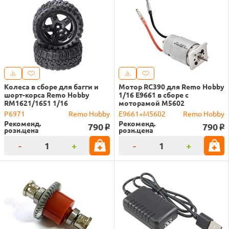
Колеса в сборе для багги и
Мотор RC390 для Remo Hobby
шорт-корса Remo Hobby
1/16 E9661 в сборе с
RM1621/1651 1/16
моторамой M5602
P6971
Remo Hobby
E9661+M5602
Remo Hobby
Рекоменд.
Рекоменд.
790
790
o
o
розн.цена
розн.цена
-
+
-
+