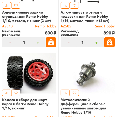
Алюминиевые задние
Алюминиевые рычаги
ступицы для Remo Hobby
подвески для Remo Hobby
1/16, металл, тюнинг (2 шт)
1/16, металл, тюнинг (2 шт)
A2513
Remo Hobby
A2505
Remo Hobby
Рекоменд.
Рекоменд.
890
890
o
o
розн.цена
розн.цена
-
+
-
+
Колеса в сборе для шорт-
Металлический
корса и багги Remo Hobby
дифференциал в сборе с
1/16, тюнинг
увеличенным шагом для
Remo Hobby 1/16