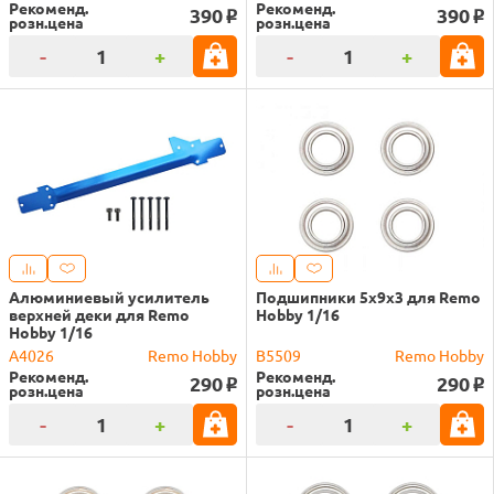
Рекоменд.
Рекоменд.
390
390
o
o
розн.цена
розн.цена
-
+
-
+
Алюминиевый усилитель
Подшипники 5x9x3 для Remo
верхней деки для Remo
Hobby 1/16
Hobby 1/16
A4026
Remo Hobby
B5509
Remo Hobby
Рекоменд.
Рекоменд.
290
290
o
o
розн.цена
розн.цена
-
+
-
+