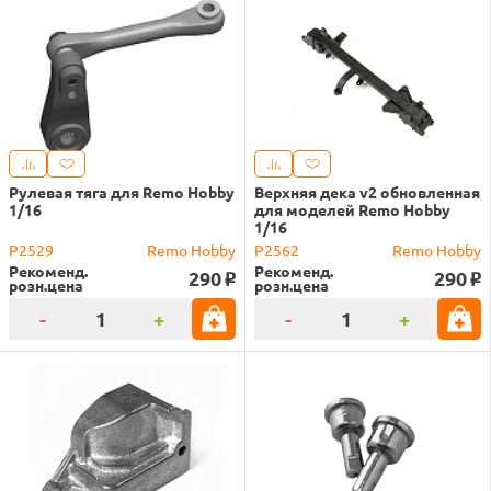
Рулевая тяга для Remo Hobby
Верхняя дека v2 обновленная
1/16
для моделей Remo Hobby
1/16
P2529
Remo Hobby
P2562
Remo Hobby
Рекоменд.
Рекоменд.
290
290
o
o
розн.цена
розн.цена
-
+
-
+