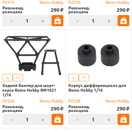
P2515
Remo Hobby
P2516
Remo Hobby
Рекоменд.
Рекоменд.
290
290
o
o
розн.цена
розн.цена
-
+
-
+
Задний бампер для шорт-
Корпус дифференциала для
корса Remo Hobby RM1621
Remo Hobby 1/16
1/16
P2526
Remo Hobby
P2528
Remo Hobby
Рекоменд.
Рекоменд.
290
290
o
o
розн.цена
розн.цена
-
+
-
+