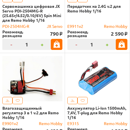
Сервомашинка цифровая JX
Передатчик на 2.4G v.2 для
Servo PDI-2504MG-R
Remo Hobby 1/16
(25.65г/4.52/0.10/6V) 5pin Mini
для Remo Hobby 1/16
PDI-2504MG-R
JX Servo
E9911v2
Remo Hobby
Рекоменд.
Рекоменд.
790
2 590
o
o
розн.цена
розн.цена
-
+
-
+
Влагозащищенный
Аккумулятор Li-Ion 1500mAh,
регулятор 3 в 1 v.2 для Remo
7,4V, T-plug для Remo Hobby
Hobby 1/16
1/16
E9901v2
Remo Hobby
E9315
Remo Hobby
Рекоменд.
Рекоменд.