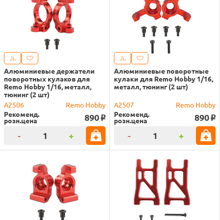
Алюминиевые держатели
Алюминиевые поворотные
поворотных кулаков для
кулаки для Remo Hobby 1/16,
Remo Hobby 1/16, металл,
металл, тюнинг (2 шт)
тюнинг (2 шт)
A2506
Remo Hobby
A2507
Remo Hobby
Рекоменд.
Рекоменд.
890
890
o
o
розн.цена
розн.цена
-
+
-
+