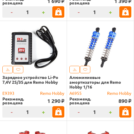
1 690
1 390
o
o
розн.цена
розн.цена
-
+
-
+
Зарядное устройство Li-Po
Алюминиевые
7,4V 2S/3S для Remo Hobby
амортизаторы для Remo
Hobby 1/16
E9393
Remo Hobby
A6955
Remo Hobby
Рекоменд.
Рекоменд.
1 290
890
o
o
розн.цена
розн.цена
-
+
-
+