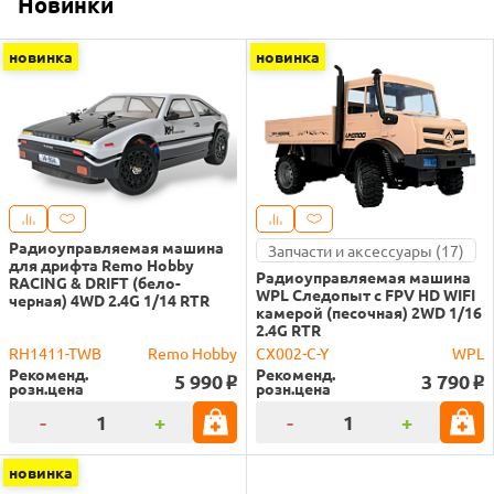
Новинки
новинка
новинка
Радиоуправляемая машина
Запчасти и аксессуары (17)
для дрифта Remo Hobby
Радиоуправляемая машина
RACING & DRIFT (бело-
WPL Следопыт с FPV HD WIFI
черная) 4WD 2.4G 1/14 RTR
камерой (песочная) 2WD 1/16
2.4G RTR
RH1411-TWB
Remo Hobby
CX002-C-Y
WPL
Рекоменд.
Рекоменд.
5 990
3 790
o
o
розн.цена
розн.цена
-
+
-
+
новинка