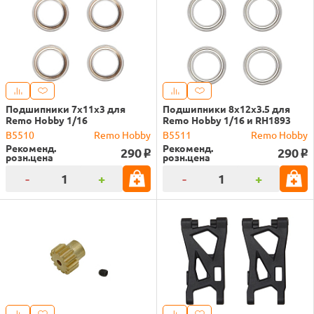
Подшипники 7x11x3 для
Подшипники 8x12x3.5 для
Remo Hobby 1/16
Remo Hobby 1/16 и RH1893
B5510
Remo Hobby
B5511
Remo Hobby
Рекоменд.
Рекоменд.
290
290
o
o
розн.цена
розн.цена
-
+
-
+