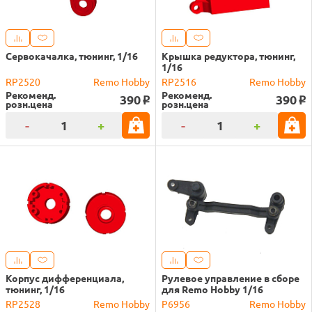
Сервокачалка, тюнинг, 1/16
Крышка редуктора, тюнинг,
1/16
RP2520
Remo Hobby
RP2516
Remo Hobby
Рекоменд.
Рекоменд.
390
390
o
o
розн.цена
розн.цена
-
+
-
+
Корпус дифференциала,
Рулевое управление в сборе
тюнинг, 1/16
для Remo Hobby 1/16
RP2528
Remo Hobby
P6956
Remo Hobby