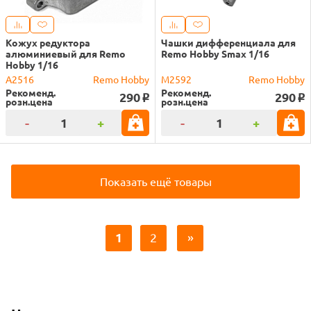
Кожух редуктора
Чашки дифференциала для
алюминиевый для Remo
Remo Hobby Smax 1/16
Hobby 1/16
A2516
Remo Hobby
M2592
Remo Hobby
Рекоменд.
Рекоменд.
290
290
o
o
розн.цена
розн.цена
-
+
-
+
Показать ещё товары
1
2
»