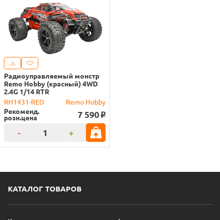
Радиоуправляемый монстр
Remo Hobby (красный) 4WD
2.4G 1/14 RTR
RH1431-RED
Remo Hobby
Рекоменд.
7 590
o
розн.цена
-
+
КАТАЛОГ ТОВАРОВ