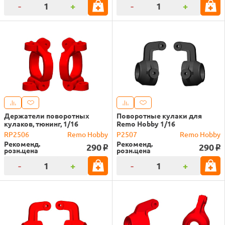
-
+
-
+
Держатели поворотных
Поворотные кулаки для
кулаков, тюнинг, 1/16
Remo Hobby 1/16
RP2506
Remo Hobby
P2507
Remo Hobby
Рекоменд.
Рекоменд.
290
290
o
o
розн.цена
розн.цена
-
+
-
+