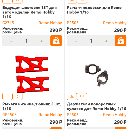
Ведущая шестерня 15T для
Рычаги подвески для Remo
автомоделей Remo Hobby
Hobby 1/16
1/16
G2715
Remo Hobby
P2505
Remo Hobby
Рекоменд.
Рекоменд.
290
290
o
o
розн.цена
розн.цена
-
+
-
+
Рычаги нижние, тюнинг, 2 шт,
Держатели поворотных
1/16
кулаков для Remo Hobby 1/16
RP2505
Remo Hobby
P2506
Remo Hobby
Рекоменд.
Рекоменд.
290
290
o
o
розн.цена
розн.цена