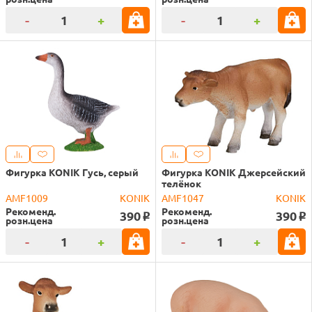
-
+
-
+
Фигурка KONIK Гусь, серый
Фигурка KONIK Джерсейский
телёнок
AMF1009
KONIK
AMF1047
KONIK
Рекоменд.
Рекоменд.
390
390
o
o
розн.цена
розн.цена
-
+
-
+