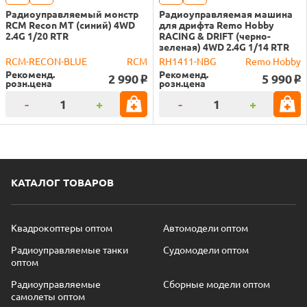
Радиоуправляемый монстр
Радиоуправляемая машина
RCM Recon MT (синий) 4WD
для дрифта Remo Hobby
2.4G 1/20 RTR
RACING & DRIFT (черно-
зеленая) 4WD 2.4G 1/14 RTR
RCM-RECON-BLUE
RCM
RH1411-NBG
Remo Hobby
Рекоменд.
Рекоменд.
2 990
5 990
o
o
розн.цена
розн.цена
-
+
-
+
КАТАЛОГ ТОВАРОВ
Квадрокоптеры оптом
Автомодели оптом
Радиоуправляемые танки
Судомодели оптом
оптом
Радиоуправляемые
Сборные модели оптом
самолеты оптом