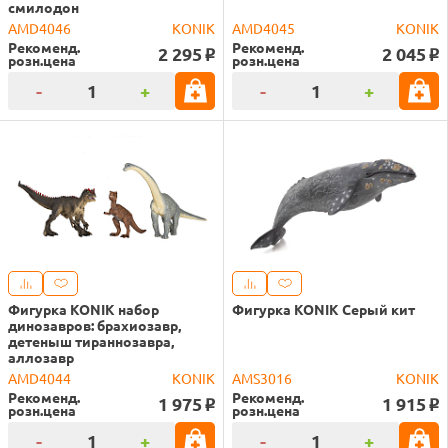
смилодон
AMD4046
KONIK
AMD4045
KONIK
Рекоменд.
Рекоменд.
2 295
2 045
o
o
розн.цена
розн.цена
-
+
-
+
Фигурка KONIK набор
Фигурка KONIK Серый кит
динозавров: брахиозавр,
детеныш тираннозавра,
аллозавр
AMD4044
KONIK
AMS3016
KONIK
Рекоменд.
Рекоменд.
1 975
1 915
o
o
розн.цена
розн.цена
-
+
-
+