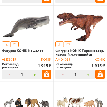
Фигурка KONIK Кашалот
Фигурка KONIK Тираннозавр,
красный, охотящийся
AMS3019
KONIK
AMD4029
KONIK
Рекоменд.
Рекоменд.
1 915
1 915
o
o
розн.цена
розн.цена
-
+
-
+