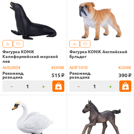
Фигурка KONIK
Фигурка KONIK Английский
Калифорнийский морской
бульдог
лев
AMS3004
KONIK
AMF1010
KONIK
Рекоменд.
Рекоменд.
515
390
o
o
розн.цена
розн.цена
-
+
-
+