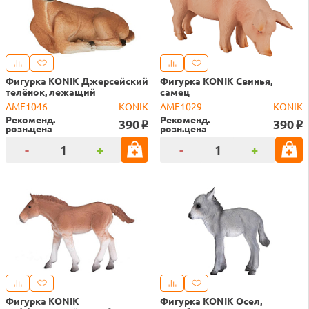
Фигурка KONIK Джерсейский
Фигурка KONIK Свинья,
телёнок, лежащий
самец
AMF1046
KONIK
AMF1029
KONIK
Рекоменд.
Рекоменд.
390
390
o
o
розн.цена
розн.цена
-
+
-
+
Фигурка KONIK
Фигурка KONIK Осел,