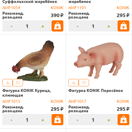
Суффолькский жеребёнок
жеребенок
AMF1054
KONIK
AMF1101
KONIK
Рекоменд.
Рекоменд.
390
295
o
o
розн.цена
розн.цена
-
+
-
+
Фигурка KONIK Курица,
Фигурка KONIK Поросёнок
клюющая
AMF1015
KONIK
AMF1017
KONIK
Рекоменд.
Рекоменд.
295
295
o
o
розн.цена
розн.цена
-
+
-
+