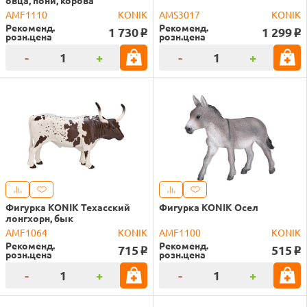
AMF1110
KONIK
AMS3017
KONIK
Рекоменд.
Рекоменд.
1 730
1 299
o
o
розн.цена
розн.цена
-
+
-
+
Фигурка KONIK Техасский
Фигурка KONIK Осел
лонгхорн, бык
AMF1064
KONIK
AMF1100
KONIK
Рекоменд.
Рекоменд.
715
515
o
o
розн.цена
розн.цена
-
+
-
+