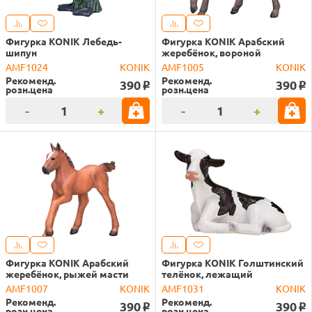
Фигурка KONIK Лебедь-
Фигурка KONIK Арабский
шипун
жеребёнок, вороной
AMF1024
KONIK
AMF1005
KONIK
Рекоменд.
Рекоменд.
390
390
o
o
розн.цена
розн.цена
-
+
-
+
Фигурка KONIK Арабский
Фигурка KONIK Голштинский
жеребёнок, рыжей масти
телёнок, лежащий
AMF1007
KONIK
AMF1031
KONIK
Рекоменд.
Рекоменд.
390
390
o
o
розн.цена
розн.цена