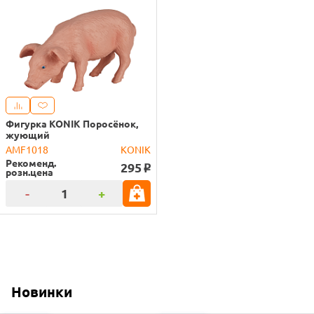
Фигурка KONIK Поросёнок,
жующий
AMF1018
KONIK
Рекоменд.
295
o
розн.цена
-
+
Новинки