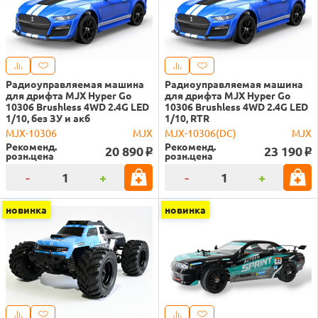
Радиоуправляемая машина
Радиоуправляемая машина
для дрифта MJX Hyper Go
для дрифта MJX Hyper Go
10306 Brushless 4WD 2.4G LED
10306 Brushless 4WD 2.4G LED
1/10, без ЗУ и акб
1/10, RTR
MJX-10306
MJX
MJX-10306(DC)
MJX
Рекоменд.
Рекоменд.
20 890
23 190
o
o
розн.цена
розн.цена
-
+
-
+
новинка
новинка