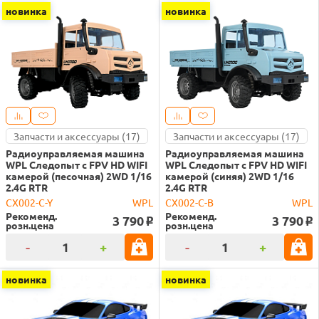
новинка
новинка
Запчасти и аксессуары (17)
Запчасти и аксессуары (17)
Радиоуправляемая машина
Радиоуправляемая машина
WPL Следопыт с FPV HD WIFI
WPL Следопыт с FPV HD WIFI
камерой (песочная) 2WD 1/16
камерой (синяя) 2WD 1/16
2.4G RTR
2.4G RTR
CX002-C-Y
WPL
CX002-C-B
WPL
Рекоменд.
Рекоменд.
3 790
3 790
o
o
розн.цена
розн.цена
-
+
-
+
новинка
новинка