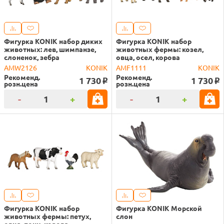
Фигурка KONIK набор диких
Фигурка KONIK набор
животных: лев, шимпанзе,
животных фермы: козел,
слоненок, зебра
овца, осел, корова
AMW2126
KONIK
AMF1111
KONIK
Рекоменд.
Рекоменд.
1 730
1 730
o
o
розн.цена
розн.цена
-
+
-
+
Фигурка KONIK набор
Фигурка KONIK Морской
животных фермы: петух,
слон
овца, пони, корова