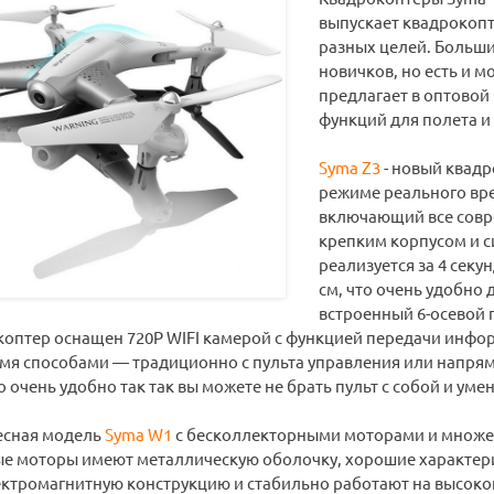
выпускает квадрокопт
разных целей. Больш
новичков, но есть и м
предлагает в оптовой
функций для полета и
Syma Z3
- новый квадр
режиме реального вре
включающий все совр
крепким корпусом и с
реализуется за 4 секу
см, что очень удобно
встроенный 6-осевой 
коптер оснащен 720P WIFI камерой с функцией передачи инфо
умя способами — традиционно с пульта управления или напр
 очень удобно так так вы можете не брать пульт с собой и ум
есная модель
Syma W1
с бесколлекторными моторами и множес
е моторы имеют металлическую оболочку, хорошие характер
ктромагнитную конструкцию и стабильно работают на высокой 