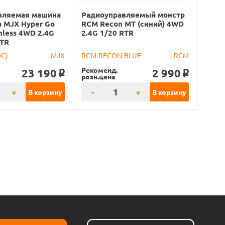
вляемая машина
Радиоуправляемый монстр
 MJX Hyper Go
RCM Recon MT (синий) 4WD
hless 4WD 2.4G
2.4G 1/20 RTR
RTR
DC)
MJX
RCM-RECON-BLUE
RCM
Рекоменд.
23 190
2 990
o
o
розн.цена
+
-
+
В корзину
В корзину