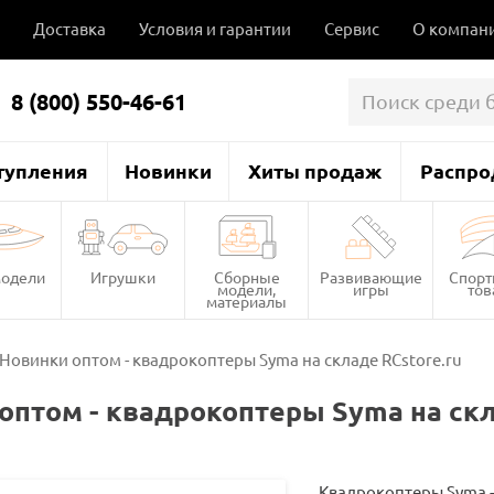
Доставка
Условия и гарантии
Сервис
О компан
8 (800) 550-46-61
тупления
Новинки
Хиты продаж
Распро
одели
Игрушки
Сборные
Развивающие
Спор
модели,
игры
то
материалы
Новинки оптом - квадрокоптеры Syma на складе RCstore.ru
оптом - квадрокоптеры Syma на скл
Квадрокоптеры Syma 