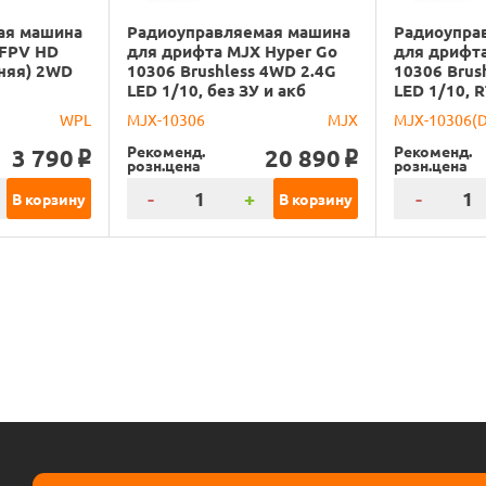
ая машина
Радиоуправляемая машина
Радиоупра
 FPV HD
для дрифта MJX Hyper Go
для дрифта
иняя) 2WD
10306 Brushless 4WD 2.4G
10306 Brus
LED 1/10, без ЗУ и акб
LED 1/10, 
WPL
MJX-10306
MJX
MJX-10306(
Рекоменд.
Рекоменд.
3 790
20 890
o
o
розн.цена
розн.цена
-
+
-
В корзину
В корзину