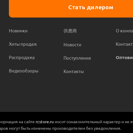
Стать дилером
Новинки
供應商
О комп
Хиты продаж
Контак
Новости
Распродажа
Оптови
Поступления
Видеообзоры
Контакты
ормация на сайте
rcstore.ru
носит ознакомительный характер и не 
аров могут быть изменены производителем без уведомления.