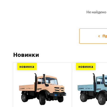
Не найдено 
П
Новинки
новинка
новинка