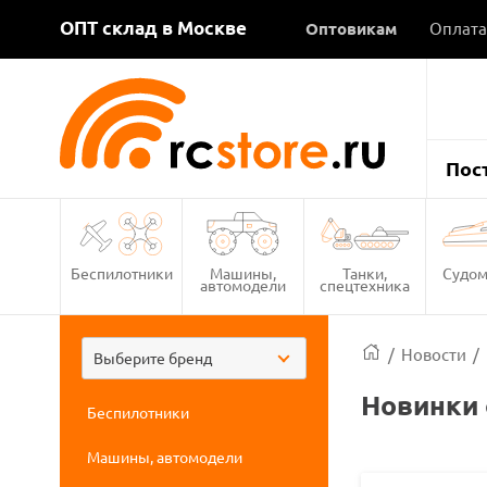
ОПТ склад в Москве
Оптовикам
Оплата
Пос
Беспилотники
Машины,
Танки,
Судом
автомодели
спецтехника
/
Новости
/
Выберите бренд
Новинки 
Беспилотники
Машины, автомодели