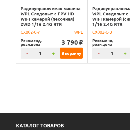
Радиоуправляемая машина
Радиоуправляем
WPL Следопыт с FPV HD
WPL Следопыт с
WIFI камерой (песочная)
WIFI камерой (с
2WD 1/16 2.4G RTR
1/16 2.4G RTR
CX002-C-Y
WPL
CX002-C-B
Рекоменд.
Рекоменд.
3 790
o
розн.цена
розн.цена
-
+
-
+
В корзину
КАТАЛОГ ТОВАРОВ