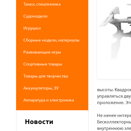
Танки, спецтехника
Судомодели
Игрушки
Сборные модели, материалы
Развивающие игры
Спортивные товары
Товары для творчества
Аккумуляторы, ЗУ
высоты. Квадро
управляться дв
Аппаратура и электроника
приложение. Это
Не менее интер
Новости
Бесколлекторны
внутреннюю эле