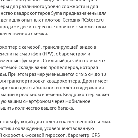
еры для различного уровня сложности и для
инство квадрокоптеров Syma предназначены для
одели для опытных пилотов. Сегодня RCstore.ru
 продаже две интересные новинки с множеством
 качественной съемки.
окоптер с камерой, транслирующей видео в
мени на смартфон (FPV), с барометром и
еменные функции.. Стильный дизайн отличается
истемой складывания пропеллеров, которая
нды. При этом размер уменьшается с 19.5 см до 13
 для транспортировки квадрокоптера. Дрон имеет
гироскоп для стабильности полёта и удержания
рмации в реальном времени. Квадрокоптер может
ямую вашим смартфоном через мобильное
еньшить количество вашего багажа.
твом функций для полета и качественной съемки.
истики охлаждения, усовершенствованную
скорости. 6-осевой гироскоп, барометр, GPS