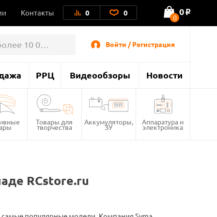
0
ии
Контакты
0
0
o
0
Войти / Регистрация
дажа
РРЦ
Видеообзоры
Новости
тивные
Товары для
Аккумуляторы,
Аппаратура и
вары
творчества
ЗУ
электроника
аде RCstore.ru
- самые популярные модели. Компания Syma