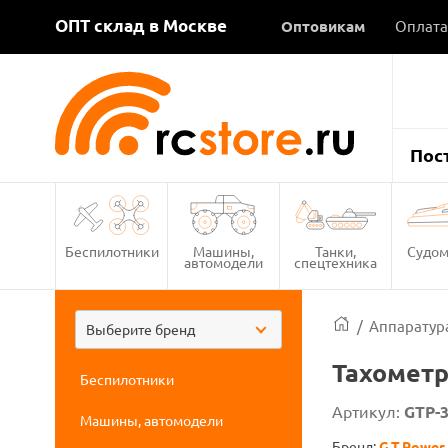
ОПТ склад в Москве
Оптовикам
Оплата
Пос
Беспилотники
Машины,
Танки,
Судом
автомодели
спецтехника
/
Аппаратура
Выберите бренд
Тахометр
Беспилотники
Артикул:
GTP-
Машины, автомодели
Бренд:
G.T.Power