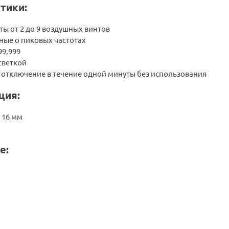
тики:
ы от 2 до 9 воздушных винтов
ные о пиковых частотах
99,999
светкой
 отключение в течение одной минуты без использования
ция:
x 16 мм
е: