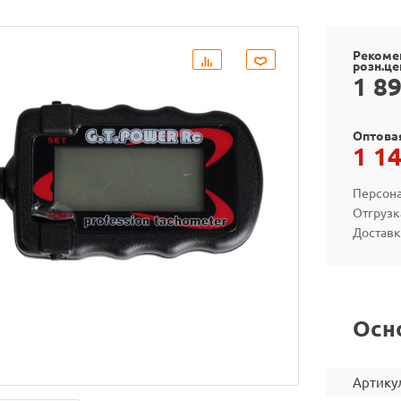
Рекоме
розн.це
1 8
Оптова
1 1
Персона
Отгрузк
Доставк
Осн
Артику