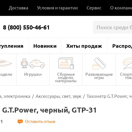
Доставка
Условия и гарантии
Сервис
О компан
8 (800) 550-46-61
тупления
Новинки
Хиты продаж
Распро
одели
Игрушки
Сборные
Развивающие
Спор
модели,
игры
то
материалы
, электроника
/
Аксессуары, свет, звук
/
Тахометр G.T.Power, 
 G.T.Power, черный, GTP-31
31
Оставить отзыв