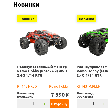
Новинки
новинка
новинка
Радиоуправляемый монстр
Радиоуправляем
Remo Hobby (красный) 4WD
Remo Hobby (зел
2.4G 1/14 RTR
2.4G 1/14 RTR
RH1431-RED
Remo Hobby
RH1431-GREEN
Рекоменд.
Рекоменд.
7 590
o
розн.цена
розн.цена
-
+
-
+
В корзину