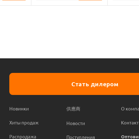
Стать дилером
Новинки
供應商
О комп
Хиты продаж
Контак
Новости
Распродажа
Оптови
Поступления