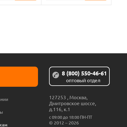
8 (800) 550-46-61
оптовый отдел
127253
,
Москва
,
ании
Дмитровское шоссе,
д.116, к.1
ты
с 09:00 до 18:00 ПН-ПТ
© 2012 – 2026
кам