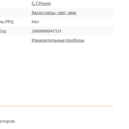
G.T.Power
Аксессуары, свет, звук
ль РРЦ
Нет
Код
2000000047331
Измерительные приборы
оторов.