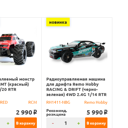
новинка
вляемый монстр
Радиоуправляемая машина
MT (красный)
для дрифта Remo Hobby
/20 RTR
RACING & DRIFT (черно-
зеленая) 4WD 2.4G 1/14 RTR
-RED
RCM
RH1411-NBG
Remo Hobby
Рекоменд.
2 990
5 990
o
o
розн.цена
+
-
+
В корзину
В корзину