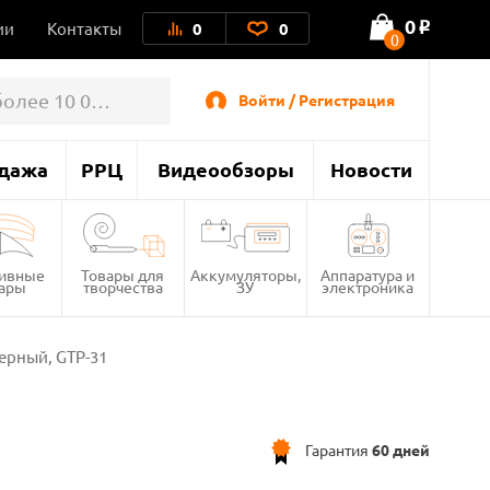
0
ии
Контакты
0
0
o
0
Войти / Регистрация
дажа
РРЦ
Видеообзоры
Новости
тивные
Товары для
Аккумуляторы,
Аппаратура и
вары
творчества
ЗУ
электроника
черный, GTP-31
Гарантия
60 дней