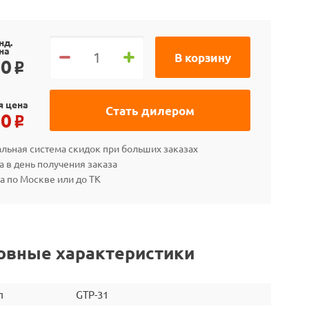
нд.
на
В корзину
90
o
я цена
Стать дилером
40
o
льная система скидок при больших заказах
а в день получения заказа
а по Москве или до ТК
овные характеристики
л
GTP-31