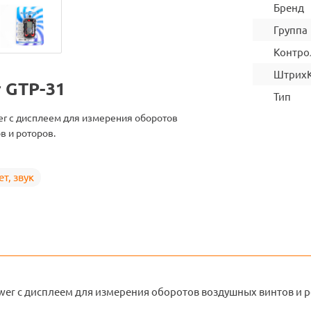
Бренд
Группа
Контро
Штрих
r GTP-31
Тип
er с дисплеем для измерения оборотов
 и роторов.
т, звук
wer с дисплеем для измерения оборотов воздушных винтов и р