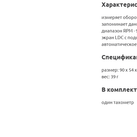
Характерис
измеряет оборот
запоминает дан
диапазон RPM - 
экран LDC с под
автоматическое
Специфика
размер: 90 x 54 
вес: 39 г
В комплект
один тахометр