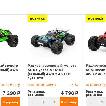
новинка
новинка
ый монстр
Радиоуправляемый монстр
Радиоупра
еный) 4WD
MJX Hyper Go 16108
RCM Recon 
(зеленый) 4WD 2.4G LED
4WD 2.4G 1
1/16 RTR
Remo Hobby
MJX-16108-GREEN
MJX
RCM-RECON
Рекоменд.
Рекоменд.
7 290
4 790
o
o
розн.цена
розн.цена
-
+
-
В корзину
В корзину