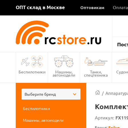
ОПТ склад в Москве
Оптовикам
Оплата
Пос
Беспилотники
Машины,
Танки,
Судом
автомодели
спецтехника
/
Аппаратура
Выберите бренд
Комплект
Беспилотники
Артикул:
FX119
Машины, автомодели
Бренд:
Feilun