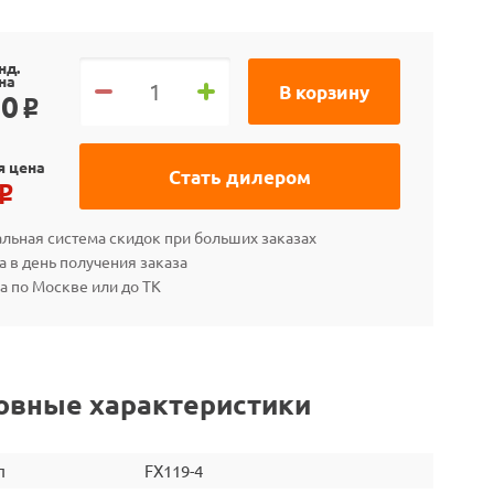
нд.
на
В корзину
90
o
я цена
Стать дилером
o
льная система скидок при больших заказах
а в день получения заказа
а по Москве или до ТК
овные характеристики
л
FX119-4