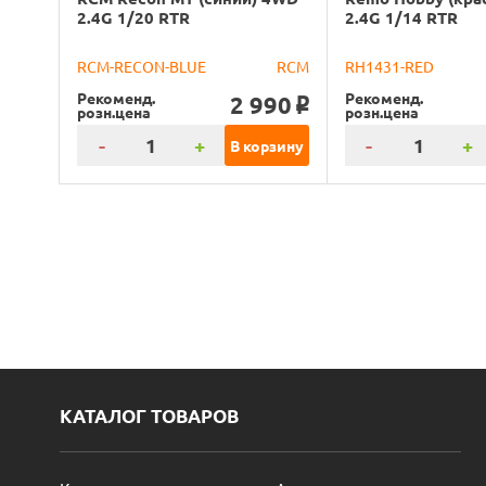
2.4G 1/20 RTR
2.4G 1/14 RTR
RCM-RECON-BLUE
RCM
RH1431-RED
Рекоменд.
Рекоменд.
2 990
o
розн.цена
розн.цена
-
+
-
+
В корзину
КАТАЛОГ ТОВАРОВ