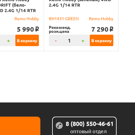
RIFT (бело-
2.4G 1/14 RTR
D 2.4G 1/14 RTR
Remo Hobby
RH1431-GREEN
Remo Hobby
Рекоменд.
5 990
7 290
o
o
розн.цена
+
-
+
В корзину
В корзину
8 (800) 550-46-61
оптовый отдел