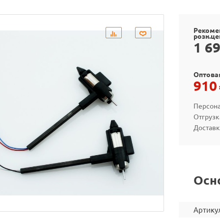
Рекоме
розн.це
1 6
Оптова
910
Персона
Отгрузк
Доставк
Осн
Артику