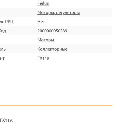
Feilun
Моторы, регуляторы
ль РРЦ
Нет
Код
2000000050539
Моторы
ель
Коллекторные
ит
FX119
 FX119.