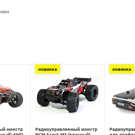
нием
новинка
новинка
ый монстр
Радиоуправляемый монстр
Радиоупра
сный) 4WD
RCM Scout M3 (красный)
для дрифт