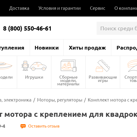
Доставка
Условия и гарантии
Сервис
О компан
8 (800) 550-46-61
тупления
Новинки
Хиты продаж
Распро
одели
Игрушки
Сборные
Развивающие
Спор
модели,
игры
то
материалы
, электроника
/
Моторы, регуляторы
/
Комплект мотора с кр
 мотора с креплением для квадрок
-4
Оставить отзыв