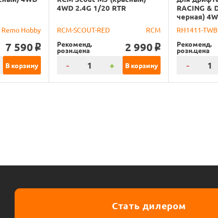
4WD 2.4G 1/20 RTR
RACING & D
черная) 4W
Remo Hobby
RCM-SCOUT-RED
RCM
RH1411-TWB
Рекоменд.
Рекоменд.
7 590
2 990
o
o
розн.цена
розн.цена
-
+
-
В корзину
В корзину
Стать дилером