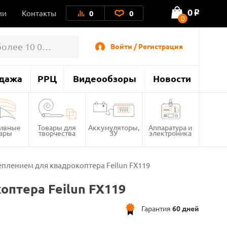
0
ии
Контакты
0
0
o
0
Войти / Регистрация
дажа
РРЦ
Видеообзоры
Новости
тивные
Товары для
Аккумуляторы,
Аппаратура и
вары
творчества
ЗУ
электроника
еплением для квадрокоптера Feilun FX119
оптера Feilun FX119
Гарантия
60 дней