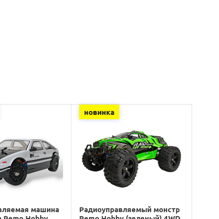
новинка
вляемая машина
Радиоуправляемый монстр
а Remo Hobby
Remo Hobby (зеленый) 4WD