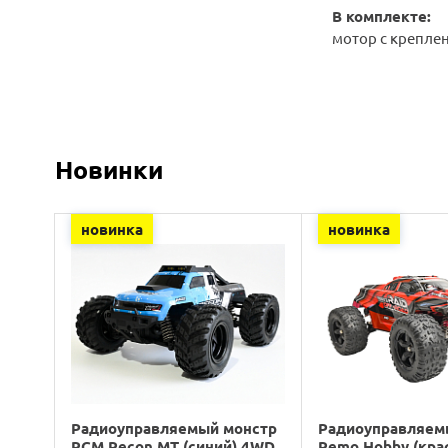
В комплекте:
мотор с крепле
Новинки
новинка
новинка
Радиоуправляемый монстр
Радиоуправляем
RCM Recon MT (синий) 4WD
Remo Hobby (кра