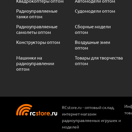
Квадрокоптеры оптом
Автомодели оптом
Радиоуправляемые
Судомодели оптом
танки оптом
Радиоуправляемые
Сборные модели
самолеты оптом
оптом
Конструкторы оптом
Воздушные змеи
оптом
Машинки на
Товары для творчества
радиоуправлении
оптом
оптом
Инф
RCstore.ru - оптовый склад,
тов
интернет-магазин
радиоуправляемых игрушек и
моделей