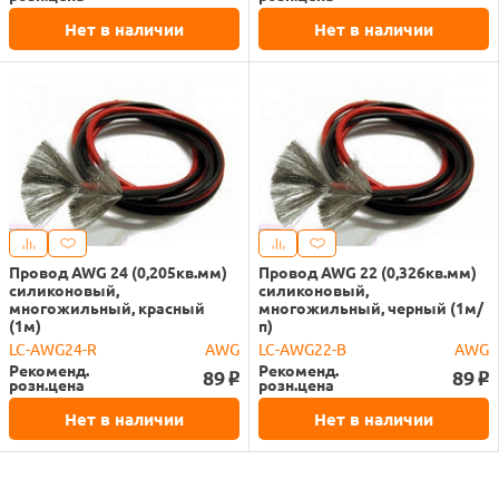
Нет в наличии
Нет в наличии
Провод AWG 24 (0,205кв.мм)
Провод AWG 22 (0,326кв.мм)
силиконовый,
силиконовый,
многожильный, красный
многожильный, черный (1м/
(1м)
п)
LC-AWG24-R
AWG
LC-AWG22-B
AWG
Рекоменд.
Рекоменд.
89
89
o
o
розн.цена
розн.цена
Нет в наличии
Нет в наличии