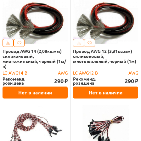
Провод AWG 14 (2,08кв.мм)
Провод AWG 12 (3,31кв.мм)
силиконовый,
силиконовый,
многожильный, черный (1м/
многожильный, черный (1м)
п)
LC-AWG14-B
AWG
LC-AWG12-B
AWG
Рекоменд.
Рекоменд.
290
290
o
o
розн.цена
розн.цена
Нет в наличии
Нет в наличии