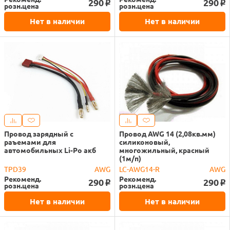
290
290
o
o
розн.цена
розн.цена
Нет в наличии
Нет в наличии
Провод зарядный с
Провод AWG 14 (2,08кв.мм)
раъемами для
силиконовый,
автомобильных Li-Po акб
многожильный, красный
(1м/п)
TPD39
AWG
LC-AWG14-R
AWG
Рекоменд.
Рекоменд.
290
290
o
o
розн.цена
розн.цена
Нет в наличии
Нет в наличии