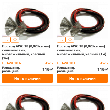
Провод AWG 18 (0,823кв.мм)
Провод AWG 18 (0,823кв.мм)
силиконовый,
силиконовый,
многожильный, красный
многожильный, черный (1м)
(1м)
LC-AWG18-R
AWG
LC-AWG18-B
AWG
Рекоменд.
Рекоменд.
119
119
o
o
розн.цена
розн.цена
Нет в наличии
Нет в наличии