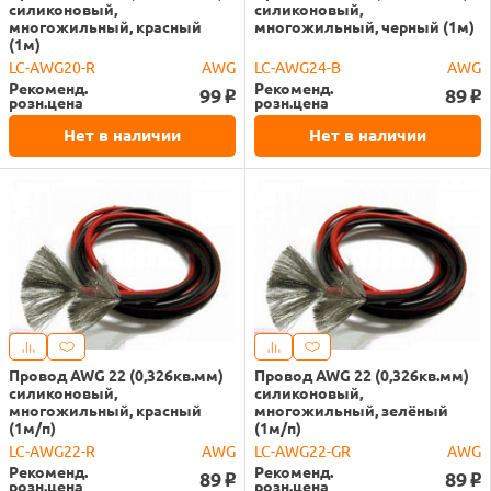
силиконовый,
силиконовый,
многожильный, красный
многожильный, черный (1м)
(1м)
LC-AWG20-R
AWG
LC-AWG24-B
AWG
Рекоменд.
Рекоменд.
99
89
o
o
розн.цена
розн.цена
Нет в наличии
Нет в наличии
Провод AWG 22 (0,326кв.мм)
Провод AWG 22 (0,326кв.мм)
силиконовый,
силиконовый,
многожильный, красный
многожильный, зелёный
(1м/п)
(1м/п)
LC-AWG22-R
AWG
LC-AWG22-GR
AWG
Рекоменд.
Рекоменд.
89
89
o
o
розн.цена
розн.цена