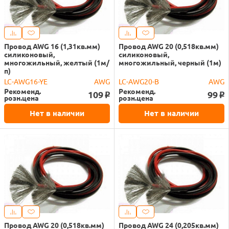
Провод AWG 16 (1,31кв.мм)
Провод AWG 20 (0,518кв.мм)
силиконовый,
силиконовый,
многожильный, желтый (1м/
многожильный, черный (1м)
п)
LC-AWG16-YE
AWG
LC-AWG20-B
AWG
Рекоменд.
Рекоменд.
109
99
o
o
розн.цена
розн.цена
Нет в наличии
Нет в наличии
Провод AWG 20 (0,518кв.мм)
Провод AWG 24 (0,205кв.мм)