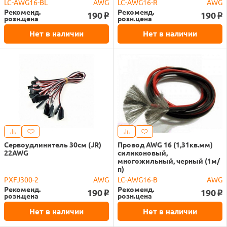
LC-AWG16-BL
AWG
LC-AWG16-R
AWG
Рекоменд.
Рекоменд.
190
190
o
o
розн.цена
розн.цена
Нет в наличии
Нет в наличии
Сервоудлинитель 30см (JR)
Провод AWG 16 (1,31кв.мм)
22AWG
силиконовый,
многожильный, черный (1м/
п)
PXFJ300-2
AWG
LC-AWG16-B
AWG
Рекоменд.
Рекоменд.
190
190
o
o
розн.цена
розн.цена
Нет в наличии
Нет в наличии