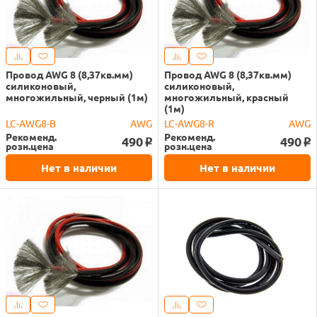
Провод AWG 8 (8,37кв.мм)
Провод AWG 8 (8,37кв.мм)
силиконовый,
силиконовый,
многожильный, черный (1м)
многожильный, красный
(1м)
LC-AWG8-B
AWG
LC-AWG8-R
AWG
Рекоменд.
Рекоменд.
490
490
o
o
розн.цена
розн.цена
Нет в наличии
Нет в наличии