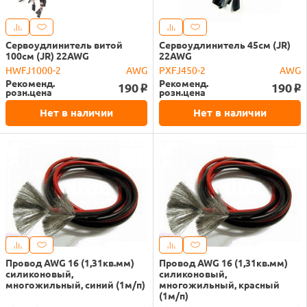
Сервоудлинитель витой
Сервоудлинитель 45см (JR)
100см (JR) 22AWG
22AWG
HWFJ1000-2
AWG
PXFJ450-2
AWG
Рекоменд.
Рекоменд.
190
190
o
o
розн.цена
розн.цена
Нет в наличии
Нет в наличии
Провод AWG 16 (1,31кв.мм)
Провод AWG 16 (1,31кв.мм)
силиконовый,
силиконовый,
многожильный, синий (1м/п)
многожильный, красный
(1м/п)