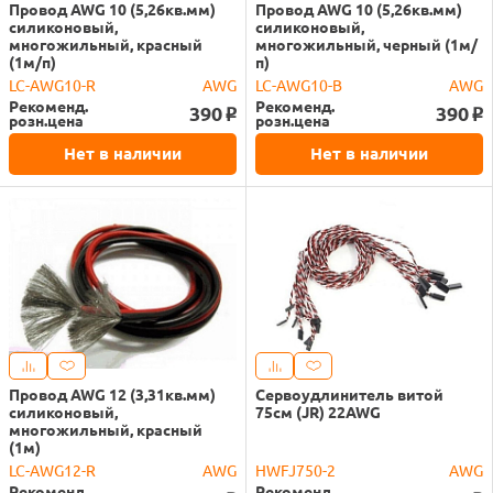
Провод AWG 10 (5,26кв.мм)
Провод AWG 10 (5,26кв.мм)
силиконовый,
силиконовый,
многожильный, красный
многожильный, черный (1м/
(1м/п)
п)
LC-AWG10-R
AWG
LC-AWG10-B
AWG
Рекоменд.
Рекоменд.
390
390
o
o
розн.цена
розн.цена
Нет в наличии
Нет в наличии
Провод AWG 12 (3,31кв.мм)
Сервоудлинитель витой
силиконовый,
75см (JR) 22AWG
многожильный, красный
(1м)
LC-AWG12-R
AWG
HWFJ750-2
AWG
Рекоменд.
Рекоменд.