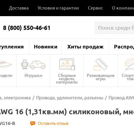
Доставка
Условия и гарантии
Сервис
О компан
8 (800) 550-46-61
тупления
Новинки
Хиты продаж
Распро
одели
Игрушки
Сборные
Развивающие
Спор
модели,
игры
то
материалы
, электроника
/
Провода, удлинители, разъемы
/
Провод AWG
WG 16 (1,31кв.мм) силиконовый, м
WG16-B
Оставить отзыв