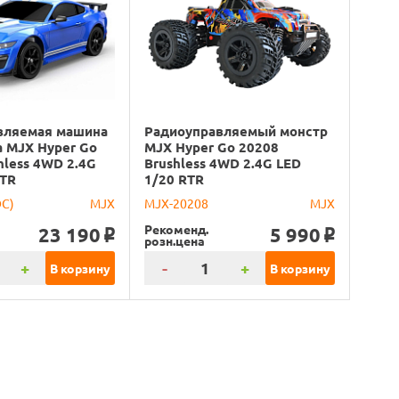
вляемая машина
Радиоуправляемый монстр
 MJX Hyper Go
MJX Hyper Go 20208
hless 4WD 2.4G
Brushless 4WD 2.4G LED
RTR
1/20 RTR
DC)
MJX
MJX-20208
MJX
Рекоменд.
23 190
5 990
o
o
розн.цена
+
-
+
В корзину
В корзину