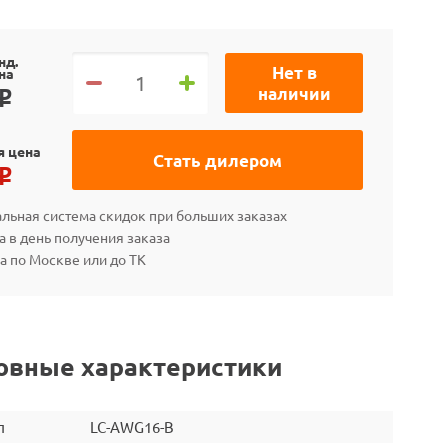
нд.
Нет в
на
наличии
o
я цена
Стать дилером
o
льная система скидок при больших заказах
а в день получения заказа
а по Москве или до ТК
овные характеристики
л
LC-AWG16-B