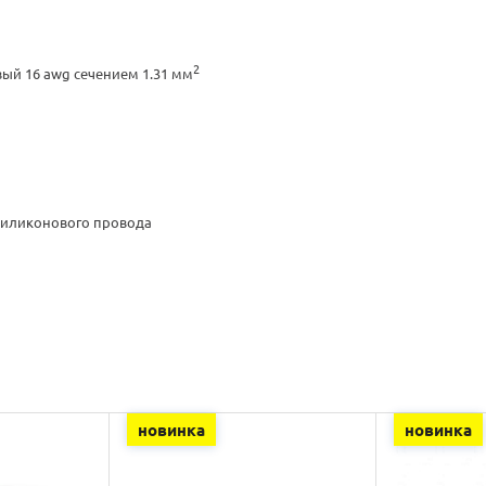
2
ый 16 awg сечением 1.31 мм
силиконового провода
новинка
новинка