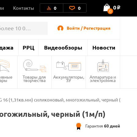
0
ии
Контакты
0
0
o
0
Войти / Регистрация
дажа
РРЦ
Видеообзоры
Новости
тивные
Товары для
Аккумуляторы,
Аппаратура и
вары
творчества
ЗУ
электроника
 16 (1,31кв.мм) силиконовый, многожильный, черный (1м/п)
ногожильный, черный (1м/п)
Гарантия
60 дней