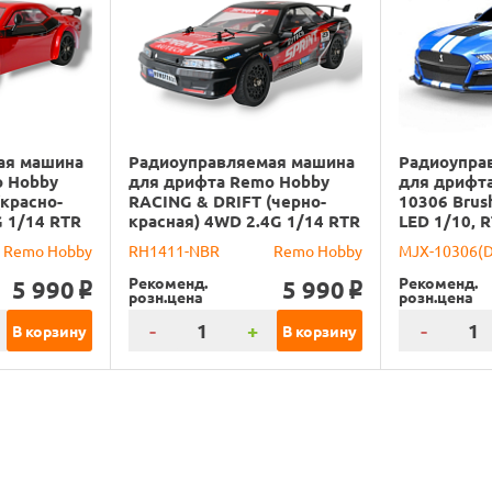
ая машина
Радиоуправляемая машина
Радиоупра
o Hobby
для дрифта Remo Hobby
для дрифта
красно-
RACING & DRIFT (черно-
10306 Brus
G 1/14 RTR
красная) 4WD 2.4G 1/14 RTR
LED 1/10, 
Remo Hobby
RH1411-NBR
Remo Hobby
MJX-10306(
Рекоменд.
Рекоменд.
5 990
5 990
o
o
розн.цена
розн.цена
-
+
-
В корзину
В корзину