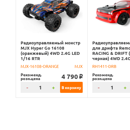
Радиоуправляемый монстр
Радиоуправляем
MJX Hyper Go 16108
для дрифта Rem
(оранжевый) 4WD 2.4G LED
RACING & DRIFT (
1/16 RTR
черная) 4WD 2.4
MJX-16108-ORANGE
MJX
RH1411-DRB
Рекоменд.
Рекоменд.
4 790
o
розн.цена
розн.цена
-
+
-
+
В корзину