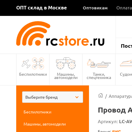
ОПТ склад в Москве
Оптовикам
Оплата
Пос
Беспилотники
Машины,
Танки,
Судом
автомодели
спецтехника
/
Аппаратура
Выберите бренд
Провод A
Беспилотники
Артикул:
LC-A
Машины, автомодели
Бренд:
AWG