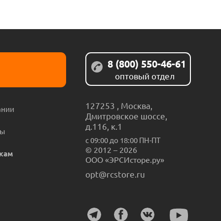
8 (800) 550-46-61
оптовый отдел
127253
,
Москва
,
ании
Дмитровское шоссе,
д.116, к.1
ты
с 09:00 до 18:00 ПН-ПТ
© 2012 – 2026
кам
ООО «ЭРСИсторе.ру»
opt@rcstore.ru