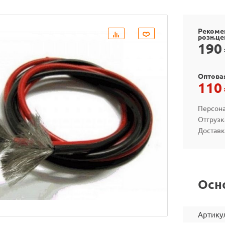
Рекоме
розн.це
190
Оптова
110
Персона
Отгрузк
Доставк
Осн
Артику