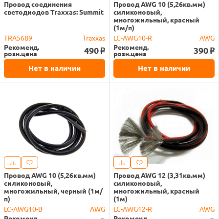
Провод соединения
Провод AWG 10 (5,26кв.мм)
светодиодов Traxxas: Summit
силиконовый,
многожильный, красный
(1м/п)
TRA5689
Traxxas
LC-AWG10-R
AWG
Рекоменд.
Рекоменд.
490
390
o
o
розн.цена
розн.цена
Нет в наличии
Нет в наличии
Провод AWG 10 (5,26кв.мм)
Провод AWG 12 (3,31кв.мм)
силиконовый,
силиконовый,
многожильный, черный (1м/
многожильный, красный
п)
(1м)
LC-AWG10-B
AWG
LC-AWG12-R
AWG
Рекоменд.
Рекоменд.