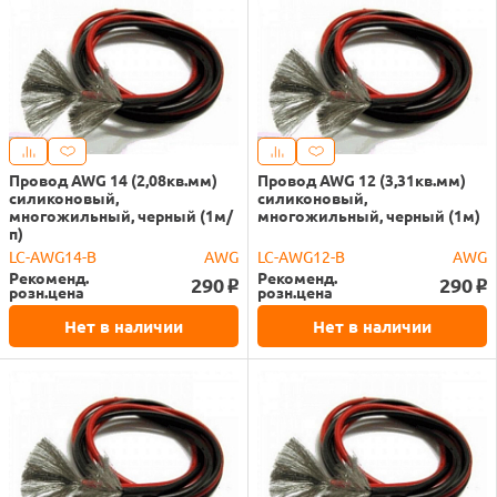
Провод AWG 14 (2,08кв.мм)
Провод AWG 12 (3,31кв.мм)
силиконовый,
силиконовый,
многожильный, черный (1м/
многожильный, черный (1м)
п)
LC-AWG14-B
AWG
LC-AWG12-B
AWG
Рекоменд.
Рекоменд.
290
290
o
o
розн.цена
розн.цена
Нет в наличии
Нет в наличии