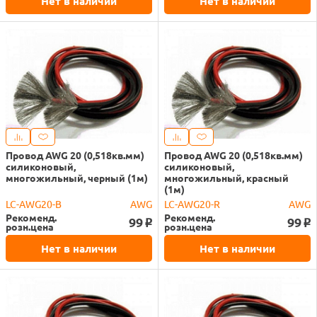
Нет в наличии
Нет в наличии
Провод AWG 20 (0,518кв.мм)
Провод AWG 20 (0,518кв.мм)
силиконовый,
силиконовый,
многожильный, черный (1м)
многожильный, красный
(1м)
LC-AWG20-B
AWG
LC-AWG20-R
AWG
Рекоменд.
Рекоменд.
99
99
o
o
розн.цена
розн.цена
Нет в наличии
Нет в наличии