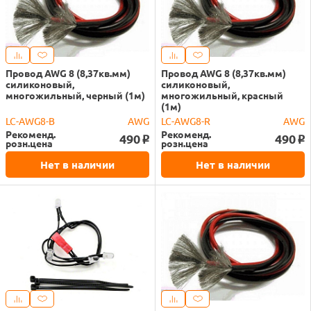
Провод AWG 8 (8,37кв.мм)
Провод AWG 8 (8,37кв.мм)
силиконовый,
силиконовый,
многожильный, черный (1м)
многожильный, красный
(1м)
LC-AWG8-B
AWG
LC-AWG8-R
AWG
Рекоменд.
Рекоменд.
490
490
o
o
розн.цена
розн.цена
Нет в наличии
Нет в наличии