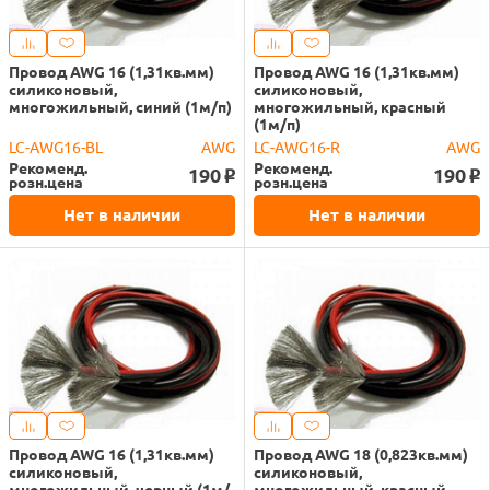
Провод AWG 16 (1,31кв.мм)
Провод AWG 16 (1,31кв.мм)
силиконовый,
силиконовый,
многожильный, синий (1м/п)
многожильный, красный
(1м/п)
LC-AWG16-BL
AWG
LC-AWG16-R
AWG
Рекоменд.
Рекоменд.
190
190
o
o
розн.цена
розн.цена
Нет в наличии
Нет в наличии
Провод AWG 16 (1,31кв.мм)
Провод AWG 18 (0,823кв.мм)
силиконовый,
силиконовый,
многожильный, черный (1м/
многожильный, красный