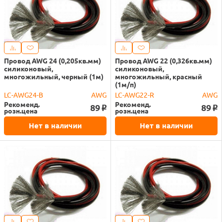
Провод AWG 24 (0,205кв.мм)
Провод AWG 22 (0,326кв.мм)
силиконовый,
силиконовый,
многожильный, черный (1м)
многожильный, красный
(1м/п)
LC-AWG24-B
AWG
LC-AWG22-R
AWG
Рекоменд.
Рекоменд.
89
89
o
o
розн.цена
розн.цена
Нет в наличии
Нет в наличии