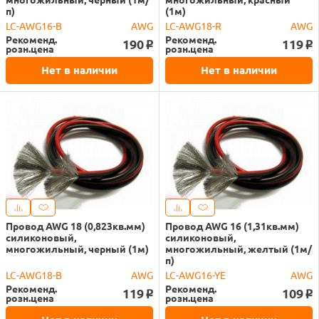
п)
(1м)
LC-AWG16-B
AWG
LC-AWG18-R
AWG
Рекоменд.
Рекоменд.
190
119
o
o
розн.цена
розн.цена
Нет в наличии
Нет в наличии
Провод AWG 18 (0,823кв.мм)
Провод AWG 16 (1,31кв.мм)
силиконовый,
силиконовый,
многожильный, черный (1м)
многожильный, желтый (1м/
п)
LC-AWG18-B
AWG
LC-AWG16-YE
AWG
Рекоменд.
Рекоменд.
119
109
o
o
розн.цена
розн.цена