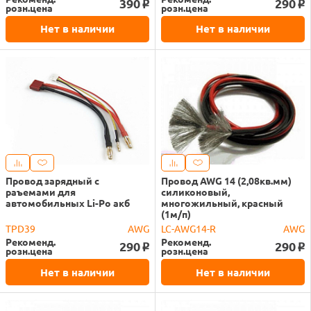
390
290
o
o
розн.цена
розн.цена
Нет в наличии
Нет в наличии
Провод зарядный с
Провод AWG 14 (2,08кв.мм)
раъемами для
силиконовый,
автомобильных Li-Po акб
многожильный, красный
(1м/п)
TPD39
AWG
LC-AWG14-R
AWG
Рекоменд.
Рекоменд.
290
290
o
o
розн.цена
розн.цена
Нет в наличии
Нет в наличии