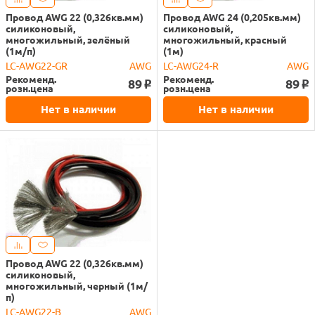
Провод AWG 22 (0,326кв.мм)
Провод AWG 24 (0,205кв.мм)
силиконовый,
силиконовый,
многожильный, зелёный
многожильный, красный
(1м/п)
(1м)
LC-AWG22-GR
AWG
LC-AWG24-R
AWG
Рекоменд.
Рекоменд.
89
89
o
o
розн.цена
розн.цена
Нет в наличии
Нет в наличии
Провод AWG 22 (0,326кв.мм)
силиконовый,
многожильный, черный (1м/
п)
LC-AWG22-B
AWG