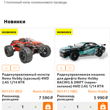
1 погонный метр силиконового провода
Новинки
новинка
новинка
Радиоуправляемый монстр
Радиоуправляемая машина
Remo Hobby (красный) 4WD
для дрифта Remo Hobby
2.4G 1/14 RTR
RACING & DRIFT (черно-
зеленая) 4WD 2.4G 1/14 RTR
RH1431-RED
Remo Hobby
RH1411-NBG
Remo Hobby
Рекоменд.
Рекоменд.
7 590
5 990
o
o
розн.цена
розн.цена
-
+
-
+