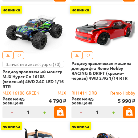
новинка
новинка
Радиоуправляемая машина
Запчасти и аксессуары (70)
для дрифта Remo Hobby
Радиоуправляемый монстр
RACING & DRIFT (красно-
MJX Hyper Go 16108
черная) 4WD 2.4G 1/14 RTR
(зеленый) 4WD 2.4G LED 1/16
RTR
MJX-16108-GREEN
MJX
RH1411-DRB
Remo Hobby
Рекоменд.
Рекоменд.
4 790
5 990
o
o
розн.цена
розн.цена
-
+
-
+
новинка
новинка