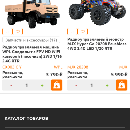
Радиоуправляемый монстр
Запчасти и аксессуары (17)
MJX Hyper Go 20208 Brushless
Радиоуправляемая машина
4WD 2.4G LED 1/20 RTR
WPL Следопыт с FPV HD WIFI
камерой (песочная) 2WD 1/16
2.4G RTR
CX002-C-Y
WPL
MJX-20208
MJX
Рекоменд.
Рекоменд.
3 790
5 990
o
o
розн.цена
розн.цена
-
+
-
+
КАТАЛОГ ТОВАРОВ