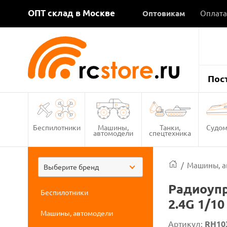
ОПТ склад в Москве
Оптовикам
Оплата
Пос
Беспилотники
Машины,
Танки,
Судом
автомодели
спецтехника
/
Машины, а
Выберите бренд
Радиоуп
Беспилотники
2.4G 1/10
Машины, автомодели
Артикул:
RH10