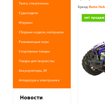
Танки, спецтехника
Бренд:
Remo Hob
Судомодели
хит продаж
Игрушки
Сборные модели, материалы
Развивающие игры
Спортивные товары
Товары для творчества
Аккумуляторы, ЗУ
Аппаратура и электроника
Новости