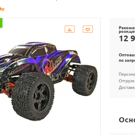
by
Рекоме
розн.це
12 
Оптова
по запр
Персона
Отгрузк
Доставк
Осн