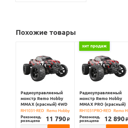
Похожие товары
хит продаж
Радиоуправляемый
Радиоуправляемый
монстр Remo Hobby
монстр Remo Hobby
MMAX (красный) 4WD
MMAX PRO (красный)
2.4G 1/10 RTR
Li-Po 4WD 2.4G 1/10
RH1031-RED
Remo Hobby
RH1031PRO-RED
Remo H
RTR
Рекоменд.
Рекоменд.
11 790
12 890
o
розн.цена
розн.цена