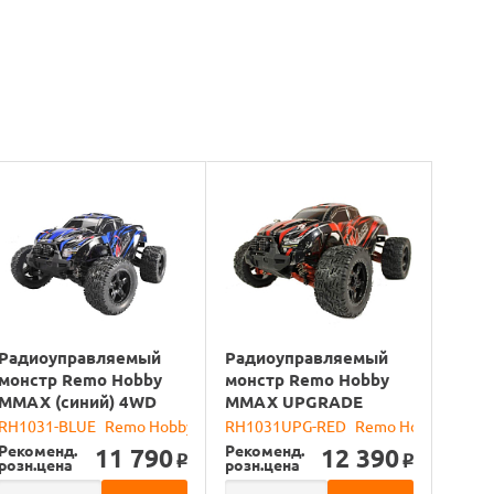
Радиоуправляемый
Радиоуправляемый
монстр Remo Hobby
монстр Remo Hobby
MMAX (синий) 4WD
MMAX UPGRADE
2.4G 1/10 RTR
(красный) 4WD 2.4G
RH1031-BLUE
Remo Hobby
RH1031UPG-RED
Remo Hobby
1/10 RTR
Рекоменд.
Рекоменд.
11 790
12 390
o
o
розн.цена
розн.цена