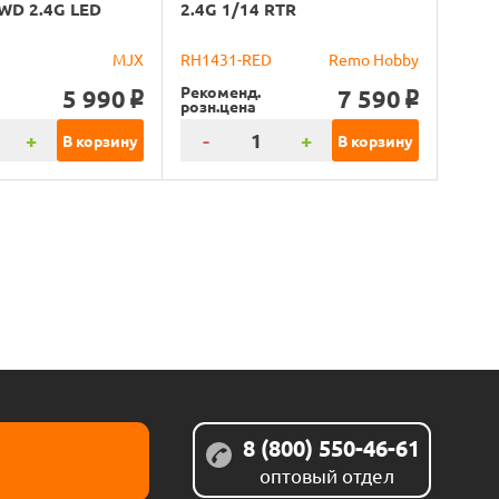
4WD 2.4G LED
2.4G 1/14 RTR
MJX
RH1431-RED
Remo Hobby
Рекоменд.
5 990
7 590
o
o
розн.цена
+
-
+
В корзину
В корзину
8 (800) 550-46-61
оптовый отдел