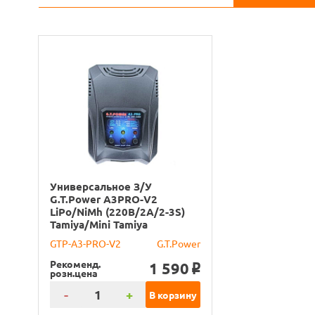
Универсальное З/У
G.T.Power A3PRO-V2
LiPo/NiMh (220В/2A/2-3S)
Tamiya/Mini Tamiya
GTP-A3-PRO-V2
G.T.Power
Рекоменд.
1 590
o
розн.цена
-
+
В корзину