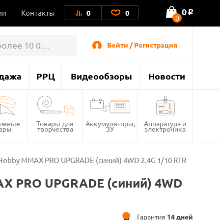
0
ии
Контакты
0
0
o
0
Войти / Регистрация
дажа
РРЦ
Видеообзоры
Новости
тивные
Товары для
Аккумуляторы,
Аппаратура и
вары
творчества
ЗУ
электроника
obby MMAX PRO UPGRADE (синий) 4WD 2.4G 1/10 RTR
X PRO UPGRADE (синий) 4WD
Гарантия
14 дней