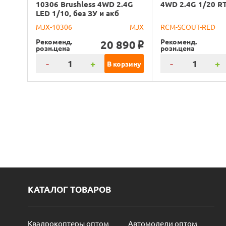
10306 Brushless 4WD 2.4G
4WD 2.4G 1/20 R
LED 1/10, без ЗУ и акб
MJX-10306
MJX
RCM-SCOUT-RED
Рекоменд.
Рекоменд.
20 890
o
розн.цена
розн.цена
-
+
-
+
В корзину
КАТАЛОГ ТОВАРОВ
Квадрокоптеры оптом
Автомодели оптом