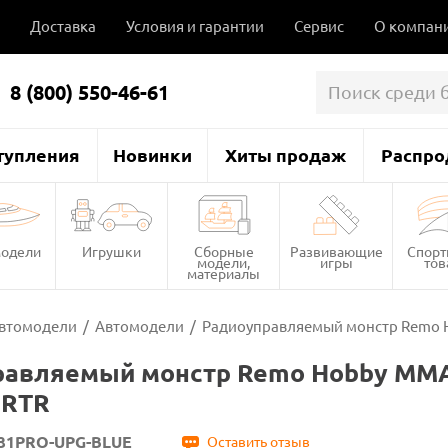
Доставка
Условия и гарантии
Сервис
О компан
8 (800) 550-46-61
тупления
Новинки
Хиты продаж
Распро
одели
Игрушки
Сборные
Развивающие
Спор
модели,
игры
то
материалы
втомодели
/
Автомодели
/
Радиоуправляемый монстр Remo H
равляемый монстр Remo Hobby MMA
 RTR
31PRO-UPG-BLUE
Оставить отзыв