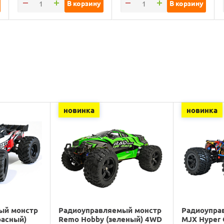
В корзину
В корзину
новинка
новинка
ый монстр
Радиоуправляемый монстр
Радиоупра
расный)
Remo Hobby (зеленый) 4WD
MJX Hyper 