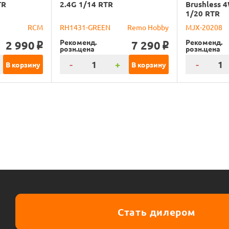
TR
2.4G 1/14 RTR
Brushless 
1/20 RTR
RCM
RH1431-GREEN
Remo Hobby
MJX-20208
Рекоменд.
Рекоменд.
2 990
7 290
o
o
розн.цена
розн.цена
-
+
-
В корзину
В корзину
Стать дилером