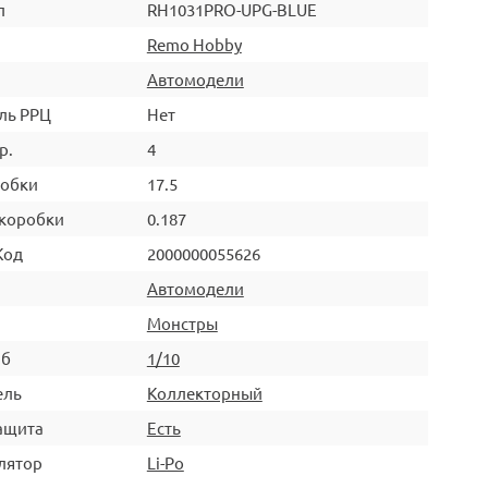
л
RH1031PRO-UPG-BLUE
Remo Hobby
Автомодели
ль РРЦ
Нет
р.
4
робки
17.5
коробки
0.187
Код
2000000055626
Автомодели
Монстры
аб
1/10
ель
Коллекторный
ащита
Есть
лятор
Li-Po