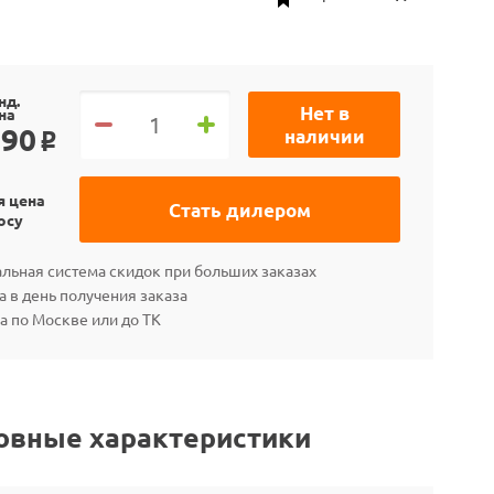
нд.
Нет в
на
990
наличии
o
я цена
Стать дилером
осу
льная система скидок при больших заказах
а в день получения заказа
а по Москве или до ТК
овные характеристики