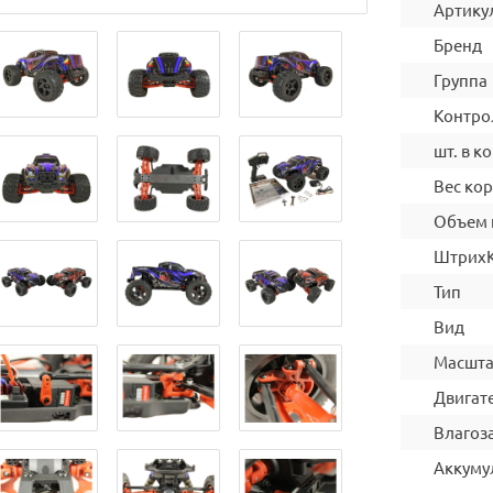
Артику
Бренд
Группа
Контро
шт. в ко
Вес ко
Объем 
Штрих
Тип
Вид
Масшт
Двигат
Влагоз
Аккуму